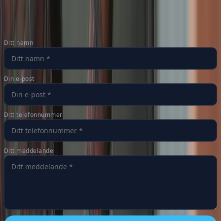
Vi svarar inom 1–3 arbetsdagar.
Skriv till oss
Ditt namn
Din e-post
Ditt telefonnummer
Ditt meddelande