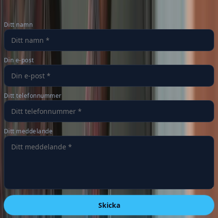
Skriv till oss
Ditt namn
Din e-post
Ditt telefonnummer
Ditt meddelande
Skicka