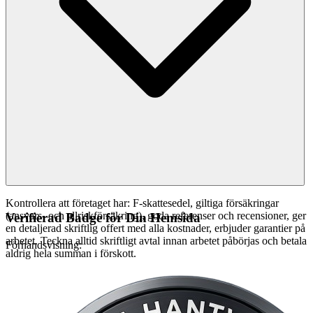
Kontrollera att företaget har: F-skattesedel, giltiga försäkringar
(ansvars- och allriskförsäkring), goda referenser och recensioner, ger
Verifierad Badge för Din Hemsida
en detaljerad skriftlig offert med alla kostnader, erbjuder garantier på
arbetet. Teckna alltid skriftligt avtal innan arbetet påbörjas och betala
Förhandsvisning:
aldrig hela summan i förskott.