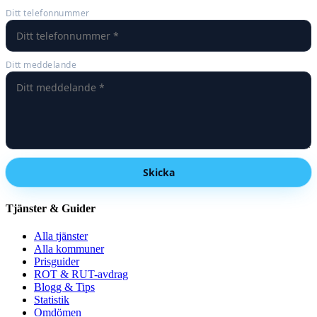
Ditt telefonnummer
Ditt meddelande
Skicka
Tjänster & Guider
Alla tjänster
Alla kommuner
Prisguider
ROT & RUT-avdrag
Blogg & Tips
Statistik
Omdömen