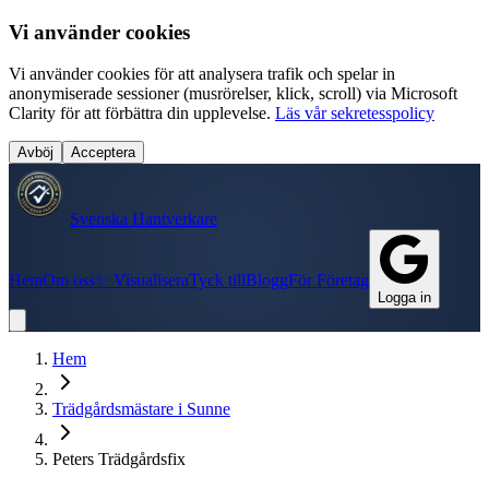
Vi använder cookies
Vi använder cookies för att analysera trafik och spelar in
anonymiserade sessioner (musrörelser, klick, scroll) via Microsoft
Clarity för att förbättra din upplevelse.
Läs vår sekretesspolicy
Avböj
Acceptera
Svenska Hantverkare
Hem
Om oss
✨ Visualisera
Tyck till
Blogg
För Företag
Logga in
Hem
Trädgårdsmästare
i
Sunne
Peters Trädgårdsfix