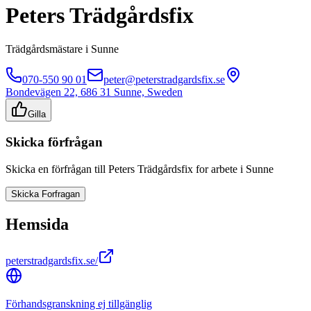
Peters Trädgårdsfix
Trädgårdsmästare
i
Sunne
070-550 90 01
peter@peterstradgardsfix.se
Bondevägen 22, 686 31 Sunne, Sweden
Gilla
Skicka förfrågan
Skicka en förfrågan till
Peters Trädgårdsfix
for arbete i
Sunne
Skicka Forfragan
Hemsida
peterstradgardsfix.se/
Förhandsgranskning ej tillgänglig