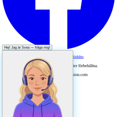
Hej! Jag är
Svea
— fråga mig!
Systertjänst:
Dödsboofferter — hjälp med dödsbo
©
2026
Svenska Hantverkare. Alla rättigheter förbehållna.
Uppdaterad
augusti
2026
· Drivs av N3ovision.com