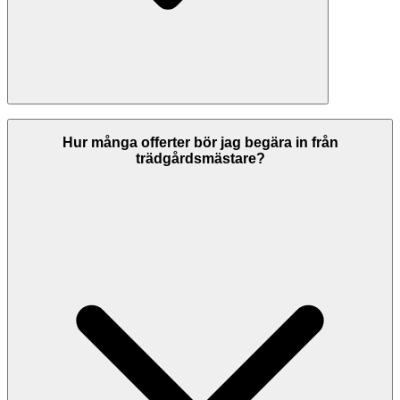
Om du inte är nöjd med arbetet ska du först kontakta
trädgårdsmästare och ge dem möjlighet att åtgärda bristerna. Seriösa
Hur många offerter bör jag begära in från
företag ger garantier på sitt arbete. Om ni inte kommer överens kan
trädgårdsmästare?
du vända dig till Allmänna Reklamationsnämnden (ARN) eller
konsumentvägledningen. Kontrollera alltid garantivillkoren innan
arbetet påbörjas.