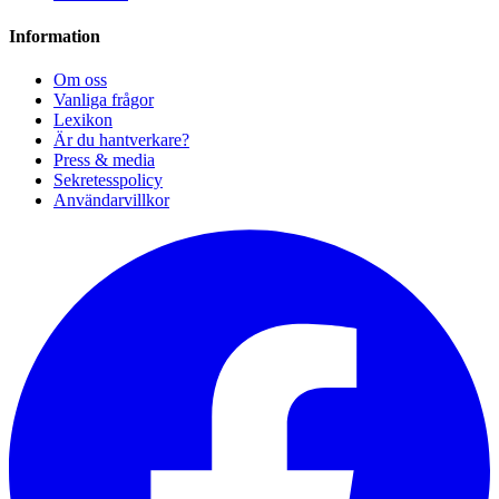
Information
Om oss
Vanliga frågor
Lexikon
Är du hantverkare?
Press & media
Sekretesspolicy
Användarvillkor