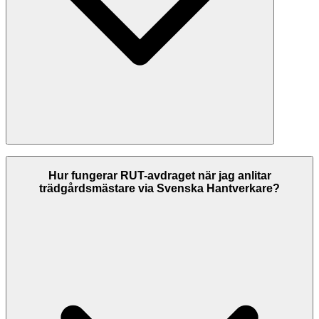
På Svenska Hantverkare listar vi trädgårdsmästare i Sunne med
kontrollerade kontaktuppgifter, och vi visar betyg hämtade från
Hur fungerar RUT-avdraget när jag anlitar
Google där de finns. Jämför företagens betyg och tjänster innan du
trädgårdsmästare via Svenska Hantverkare?
väljer. Kontrollera alltid att företaget har F-skattesedel och giltiga
försäkringar innan du anlitar dem.