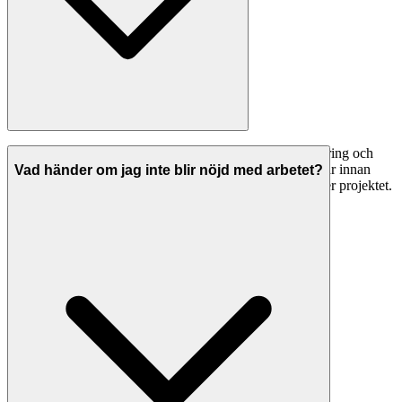
Seriösa trädgårdsmästare i Sunne har både ansvarsförsäkring och
allriskförsäkring. Be alltid om bevis på giltiga försäkringar innan
Vad händer om jag inte blir nöjd med arbetet?
arbetet påbörjas. Detta skyddar dig om något går fel under projektet.