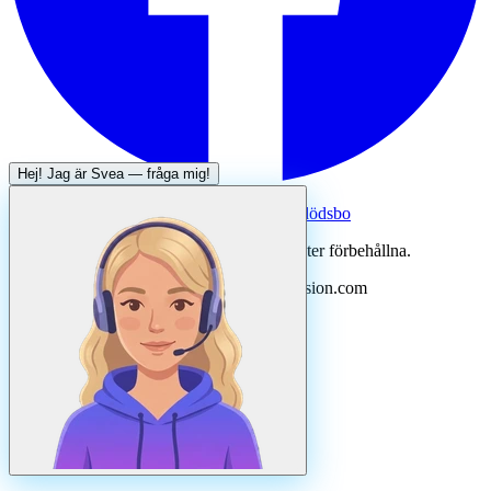
Hej! Jag är
Svea
— fråga mig!
Systertjänst:
Dödsboofferter — hjälp med dödsbo
©
2026
Svenska Hantverkare. Alla rättigheter förbehållna.
Uppdaterad
augusti
2026
· Drivs av N3ovision.com