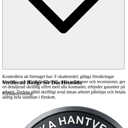
Kontrollera att företaget har: F-skattesedel, giltiga försäkringar
(ansvars- och allriskförsäkring), goda referenser och recensioner, ger
Verifierad Badge för Din Hemsida
en detaljerad skriftlig offert med alla kostnader, erbjuder garantier på
arbetet. Teckna alltid skriftligt avtal innan arbetet påbörjas och betala
Förhandsvisning:
aldrig hela summan i förskott.