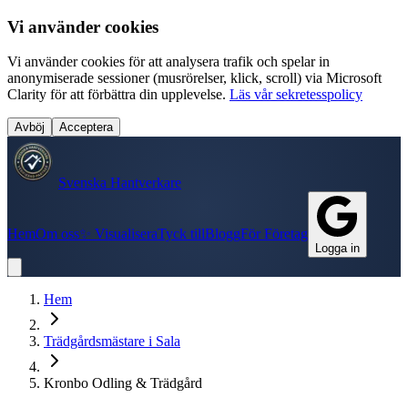
Vi använder cookies
Vi använder cookies för att analysera trafik och spelar in
anonymiserade sessioner (musrörelser, klick, scroll) via Microsoft
Clarity för att förbättra din upplevelse.
Läs vår sekretesspolicy
Avböj
Acceptera
Svenska Hantverkare
Hem
Om oss
✨ Visualisera
Tyck till
Blogg
För Företag
Logga in
Hem
Trädgårdsmästare
i
Sala
Kronbo Odling & Trädgård