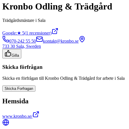
Kronbo Odling & Trädgård
Trädgårdsmästare
i
Sala
Google:
★
5
(
1
recensioner)
070-242 55 50
kontakt@kronbo.se
733 30 Sala, Sweden
Gilla
Skicka förfrågan
Skicka en förfrågan till
Kronbo Odling & Trädgård
for arbete i
Sala
Skicka Forfragan
Hemsida
www.kronbo.se/