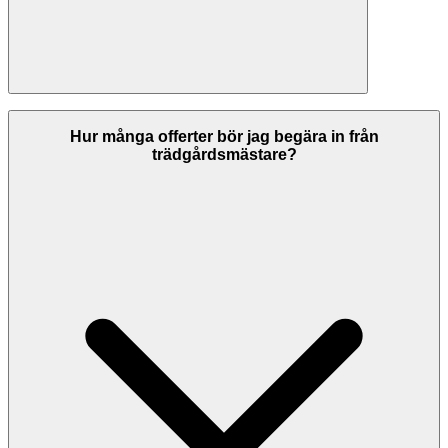
Om du inte är nöjd med arbetet ska du först kontakta
trädgårdsmästare och ge dem möjlighet att åtgärda bristerna. Seriösa
Hur många offerter bör jag begära in från
företag ger garantier på sitt arbete. Om ni inte kommer överens kan
trädgårdsmästare?
du vända dig till Allmänna Reklamationsnämnden (ARN) eller
konsumentvägledningen. Kontrollera alltid garantivillkoren innan
arbetet påbörjas.