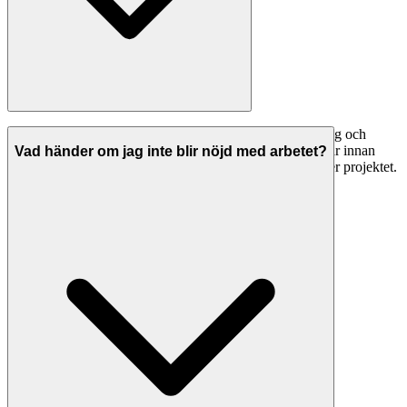
Seriösa trädgårdsmästare i Sala har både ansvarsförsäkring och
allriskförsäkring. Be alltid om bevis på giltiga försäkringar innan
Vad händer om jag inte blir nöjd med arbetet?
arbetet påbörjas. Detta skyddar dig om något går fel under projektet.