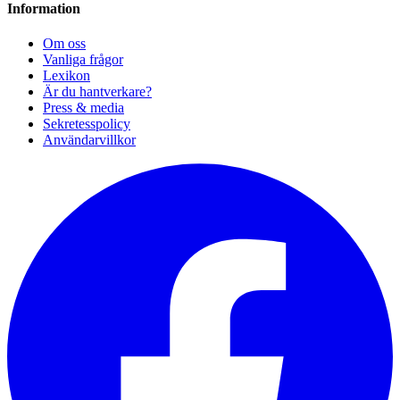
Information
Om oss
Vanliga frågor
Lexikon
Är du hantverkare?
Press & media
Sekretesspolicy
Användarvillkor