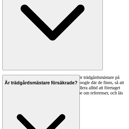
Ett bra första steg är att jämföra betyg — för trädgårdsmästare på
Svenska Hantverkare visar vi betyg från Google där de finns, så att
Är trädgårdsmästare försäkrade?
du kan se vad andra kunder tycker. Kontrollera alltid att företaget
har F-skattesedel och giltiga försäkringar, be om referenser, och läs
omdömen noggrant innan du tecknar avtal.