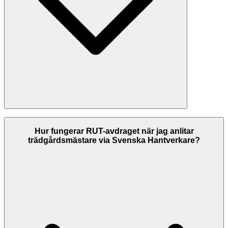
På Svenska Hantverkare listar vi trädgårdsmästare i Sala med
kontrollerade kontaktuppgifter, och vi visar betyg hämtade från
Hur fungerar RUT-avdraget när jag anlitar
Google där de finns. Jämför företagens betyg och tjänster innan du
trädgårdsmästare via Svenska Hantverkare?
väljer. Kontrollera alltid att företaget har F-skattesedel och giltiga
försäkringar innan du anlitar dem.