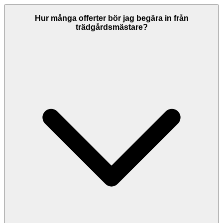
Om du inte är nöjd med arbetet ska du först kontakta
trädgårdsmästare och ge dem möjlighet att åtgärda bristerna. Seriösa
Hur många offerter bör jag begära in från
företag ger garantier på sitt arbete. Om ni inte kommer överens kan
trädgårdsmästare?
du vända dig till Allmänna Reklamationsnämnden (ARN) eller
konsumentvägledningen. Kontrollera alltid garantivillkoren innan
arbetet påbörjas.