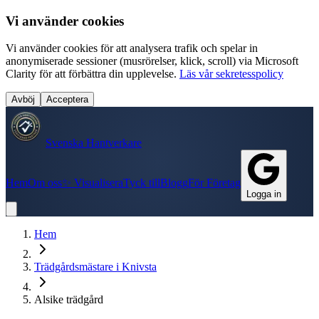
Vi använder cookies
Vi använder cookies för att analysera trafik och spelar in
anonymiserade sessioner (musrörelser, klick, scroll) via Microsoft
Clarity för att förbättra din upplevelse.
Läs vår sekretesspolicy
Avböj
Acceptera
Svenska Hantverkare
Hem
Om oss
✨ Visualisera
Tyck till
Blogg
För Företag
Logga in
Hem
Trädgårdsmästare
i
Knivsta
Alsike trädgård