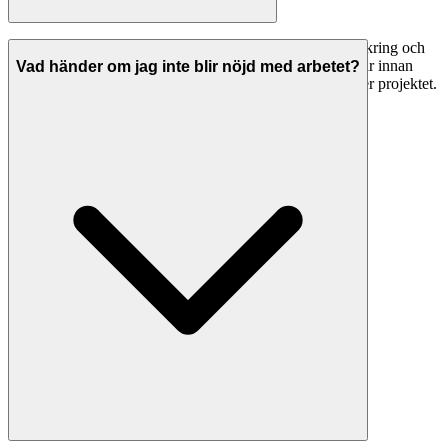
Seriösa trädgårdsmästare i Knivsta har både ansvarsförsäkring och
allriskförsäkring. Be alltid om bevis på giltiga försäkringar innan
Vad händer om jag inte blir nöjd med arbetet?
arbetet påbörjas. Detta skyddar dig om något går fel under projektet.