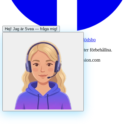
Hej! Jag är
Svea
— fråga mig!
Systertjänst:
Dödsboofferter — hjälp med dödsbo
©
2026
Svenska Hantverkare. Alla rättigheter förbehållna.
Uppdaterad
augusti
2026
· Drivs av N3ovision.com