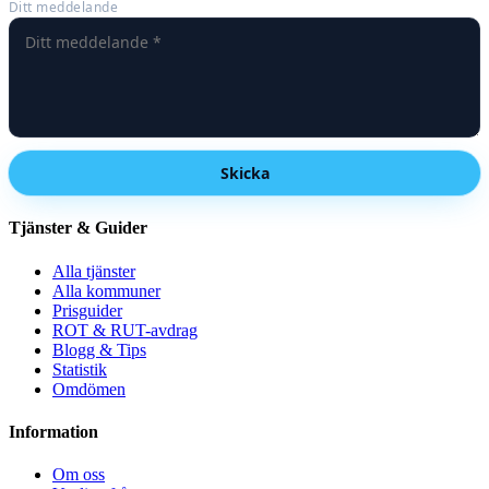
Ditt meddelande
Skicka
Tjänster & Guider
Alla tjänster
Alla kommuner
Prisguider
ROT & RUT-avdrag
Blogg & Tips
Statistik
Omdömen
Information
Om oss