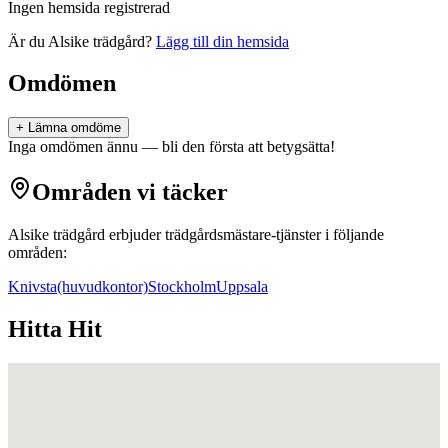
Ingen hemsida registrerad
Är du
Alsike trädgård
?
Lägg till din hemsida
Omdömen
+ Lämna omdöme
Inga omdömen ännu — bli den första att betygsätta!
Områden vi täcker
Alsike trädgård
erbjuder
trädgårdsmästare
-tjänster i följande
områden:
Knivsta
(huvudkontor)
Stockholm
Uppsala
Hitta Hit