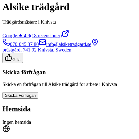
Alsike trädgård
Trädgårdsmästare
i
Knivsta
Google:
★
4.9
(
18
recensioner)
070-045 37 80
info@alsiketradgard.se
prästgård, 741 92 Knivsta, Sweden
Gilla
Skicka förfrågan
Skicka en förfrågan till
Alsike trädgård
for arbete i
Knivsta
Skicka Forfragan
Hemsida
Ingen hemsida