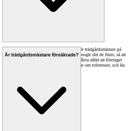
Ett bra första steg är att jämföra betyg — för trädgårdsmästare på
Svenska Hantverkare visar vi betyg från Google där de finns, så att
Är trädgårdsmästare försäkrade?
du kan se vad andra kunder tycker. Kontrollera alltid att företaget
har F-skattesedel och giltiga försäkringar, be om referenser, och läs
omdömen noggrant innan du tecknar avtal.