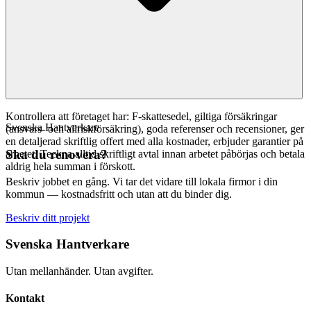
Kontrollera att företaget har: F-skattesedel, giltiga försäkringar
Svenska Hantverkare
(ansvars- och allriskförsäkring), goda referenser och recensioner, ger
en detaljerad skriftlig offert med alla kostnader, erbjuder garantier på
Ska du renovera?
arbetet. Teckna alltid skriftligt avtal innan arbetet påbörjas och betala
aldrig hela summan i förskott.
Beskriv jobbet en gång. Vi tar det vidare till lokala firmor i din
kommun — kostnadsfritt och utan att du binder dig.
Beskriv ditt projekt
Svenska Hantverkare
Utan mellanhänder. Utan avgifter.
Kontakt