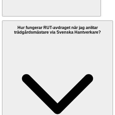
På Svenska Hantverkare listar vi trädgårdsmästare i Knivsta med
kontrollerade kontaktuppgifter, och vi visar betyg hämtade från
Hur fungerar RUT-avdraget när jag anlitar
Google där de finns. Jämför företagens betyg och tjänster innan du
trädgårdsmästare via Svenska Hantverkare?
väljer. Kontrollera alltid att företaget har F-skattesedel och giltiga
försäkringar innan du anlitar dem.