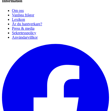
Information
Om oss
Vanliga frågor
Lexikon
Är du hantverkare?
Press & media
Sekretesspolicy
Användarvillkor