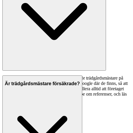
Ett bra första steg är att jämföra betyg — för trädgårdsmästare på
Svenska Hantverkare visar vi betyg från Google där de finns, så att
Är trädgårdsmästare försäkrade?
du kan se vad andra kunder tycker. Kontrollera alltid att företaget
har F-skattesedel och giltiga försäkringar, be om referenser, och läs
omdömen noggrant innan du tecknar avtal.