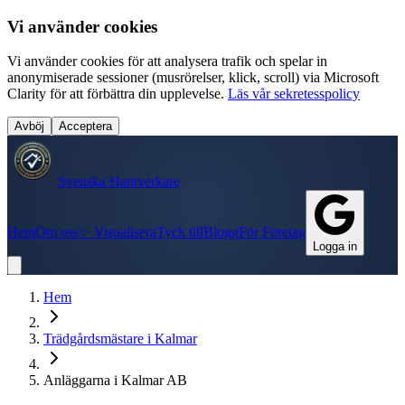
Vi använder cookies
Vi använder cookies för att analysera trafik och spelar in
anonymiserade sessioner (musrörelser, klick, scroll) via Microsoft
Clarity för att förbättra din upplevelse.
Läs vår sekretesspolicy
Avböj
Acceptera
Svenska Hantverkare
Hem
Om oss
✨ Visualisera
Tyck till
Blogg
För Företag
Logga in
Hem
Trädgårdsmästare
i
Kalmar
Anläggarna i Kalmar AB