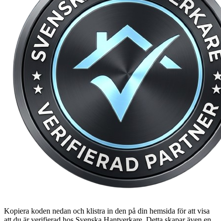
Kopiera koden nedan och klistra in den på din hemsida för att visa
att du är verifierad hos Svenska Hantverkare. Detta skapar även en