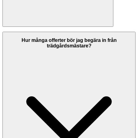
Om du inte är nöjd med arbetet ska du först kontakta
trädgårdsmästare och ge dem möjlighet att åtgärda bristerna. Seriösa
Hur många offerter bör jag begära in från
företag ger garantier på sitt arbete. Om ni inte kommer överens kan
trädgårdsmästare?
du vända dig till Allmänna Reklamationsnämnden (ARN) eller
konsumentvägledningen. Kontrollera alltid garantivillkoren innan
arbetet påbörjas.