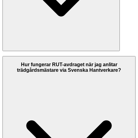
På Svenska Hantverkare listar vi trädgårdsmästare i Kalmar med
kontrollerade kontaktuppgifter, och vi visar betyg hämtade från
Hur fungerar RUT-avdraget när jag anlitar
Google där de finns. Jämför företagens betyg och tjänster innan du
trädgårdsmästare via Svenska Hantverkare?
väljer. Kontrollera alltid att företaget har F-skattesedel och giltiga
försäkringar innan du anlitar dem.