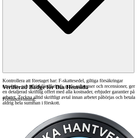
Kontrollera att företaget har: F-skattesedel, giltiga försäkringar
(ansvars- och allriskförsäkring), goda referenser och recensioner, ger
Verifierad Badge för Din Hemsida
en detaljerad skriftlig offert med alla kostnader, erbjuder garantier på
arbetet. Teckna alltid skriftligt avtal innan arbetet påbörjas och betala
Förhandsvisning:
aldrig hela summan i förskott.