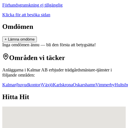
Förhandsgranskning ej tillgänglig
Klicka för att besöka sidan
Omdömen
+ Lämna omdöme
Inga omdömen ännu — bli den första att betygsätta!
Områden vi täcker
Anläggarna i Kalmar AB
erbjuder
trädgårdsmästare
-tjänster i
följande områden:
Kalmar
(huvudkontor)
Växjö
Karlskrona
Oskarshamn
Vimmerby
Hultsfr
Hitta Hit