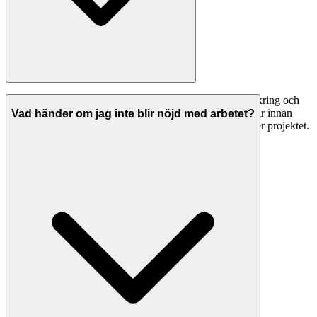
Seriösa trädgårdsmästare i Kalmar har både ansvarsförsäkring och
allriskförsäkring. Be alltid om bevis på giltiga försäkringar innan
Vad händer om jag inte blir nöjd med arbetet?
arbetet påbörjas. Detta skyddar dig om något går fel under projektet.