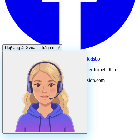
Hej! Jag är
Svea
— fråga mig!
Systertjänst:
Dödsboofferter — hjälp med dödsbo
©
2026
Svenska Hantverkare. Alla rättigheter förbehållna.
Uppdaterad
augusti
2026
· Drivs av N3ovision.com