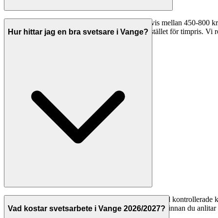
Timpriserna för svetsare i Vange varierar vanligtvis mellan 450-800 
560 kr/timme. Många företag erbjuder fast pris istället för timpris. Vi r
Hur hittar jag en bra svetsare i Vange?
På Svenska Hantverkare listar vi svetsare i Vange med kontrollerade ko
att företaget har F-skattesedel och giltiga försäkringar innan du anlita
Vad kostar svetsarbete i Vange 2026/2027?