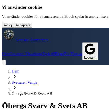
Vi använder cookies
Vi använder cookies för att analysera trafik och spelar in anonymiserade
Avböj
Acceptera
Svenska Hantverkare
Hem
Om oss
✨ Visualisera
Tyck till
Blogg
För Företag
Logga in
Hem
Svetsare
i
Vange
Öbergs Svarv & Svets AB
Öbergs Svarv & Svets AB