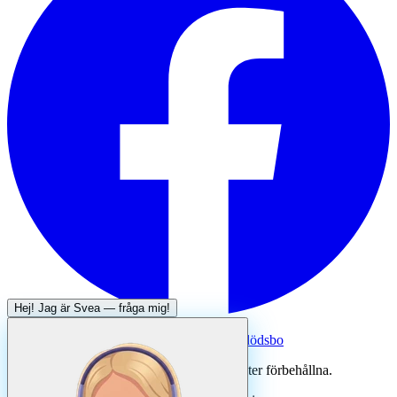
Hej! Jag är
Svea
— fråga mig!
Systertjänst:
Dödsboofferter — hjälp med dödsbo
©
2026
Svenska Hantverkare. Alla rättigheter förbehållna.