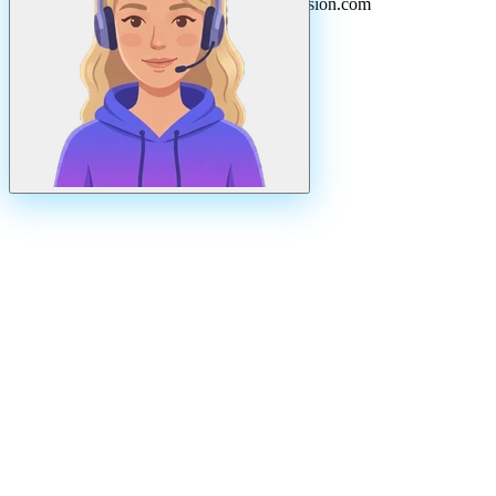
Uppdaterad
augusti
2026
· Drivs av N3ovision.com