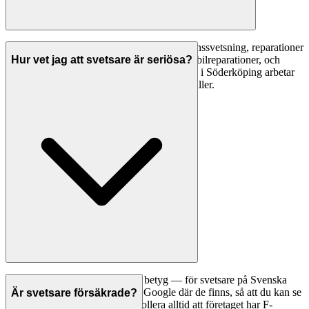
Vanliga svetsarbeten inkluderar: konstruktionssvetsning, reparationer
av metall, tillverkning av räcken och staket, bilreparationer, och
Hur vet jag att svetsare är seriösa?
specialtillverkning. En professionell svetsare i Söderköping arbetar
med stål, rostfritt, aluminium och andra metaller.
Ett bra första steg är att jämföra betyg — för svetsare på Svenska
Hantverkare visar vi betyg från Google där de finns, så att du kan se
Är svetsare försäkrade?
vad andra kunder tycker. Kontrollera alltid att företaget har F-