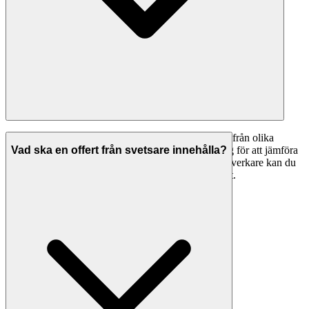
Vi rekommenderar att du begär in minst 2-3 offerter från olika
svetsare i Söderköping. Detta ger dig bättre underlag för att jämföra
Vad ska en offert från svetsare innehålla?
pris, tidsplan och arbetsmetoder. Med Svenska Hantverkare kan du
enkelt skicka förfrågningar till flera företag samtidigt.