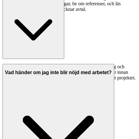
skattesedel och giltiga försäkringar, be om referenser, och läs
omdömen noggrant innan du tecknar avtal.
Seriösa svetsare i Söderköping har både ansvarsförsäkring och
allriskförsäkring. Be alltid om bevis på giltiga försäkringar innan
Vad händer om jag inte blir nöjd med arbetet?
arbetet påbörjas. Detta skyddar dig om något går fel under projektet.