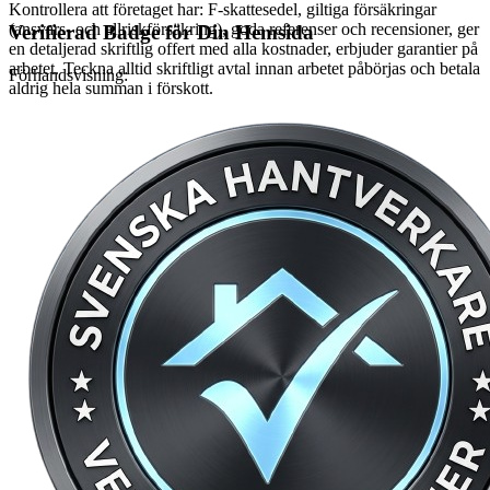
Kontrollera att företaget har: F-skattesedel, giltiga försäkringar
(ansvars- och allriskförsäkring), goda referenser och recensioner, ger
Verifierad Badge för Din Hemsida
en detaljerad skriftlig offert med alla kostnader, erbjuder garantier på
arbetet. Teckna alltid skriftligt avtal innan arbetet påbörjas och betala
Förhandsvisning:
aldrig hela summan i förskott.