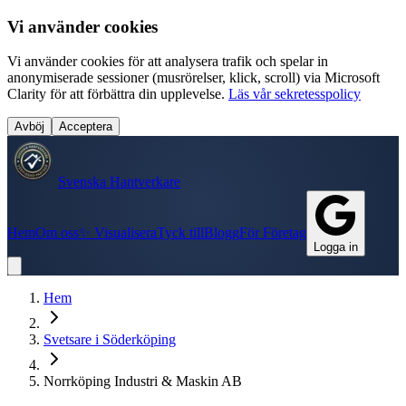
Vi använder cookies
Vi använder cookies för att analysera trafik och spelar in
anonymiserade sessioner (musrörelser, klick, scroll) via Microsoft
Clarity för att förbättra din upplevelse.
Läs vår sekretesspolicy
Avböj
Acceptera
Svenska Hantverkare
Hem
Om oss
✨ Visualisera
Tyck till
Blogg
För Företag
Logga in
Hem
Svetsare
i
Söderköping
Norrköping Industri & Maskin AB