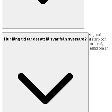
En professionell offert från en svetsare ska innehålla: detaljerad
specifikation av arbetet, material som ingår, tidsplan med start- och
Hur lång tid tar det att få svar från svetsare?
slutdatum, total kostnad uppdelad på arbetskostnad och material,
betalningsvillkor, garantier och eventuella förbehåll. Be alltid om en
skriftlig offert innan arbetet påbörjas.