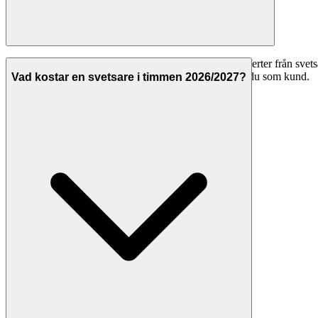
Ja, att använda Svenska Hantverkare för att jämföra offerter från svetsa
Hantverkarna betalar för att synas på plattformen, inte du som kund.
Vad kostar en svetsare i timmen 2026/2027?