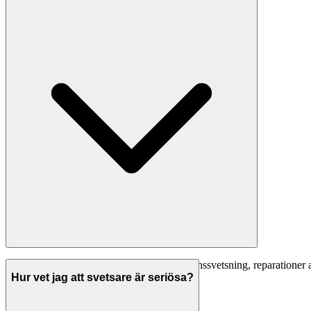
Vanliga svetsarbeten inkluderar: konstruktionssvetsning, reparationer av
rostfritt, aluminium och andra metaller.
Hur vet jag att svetsare är seriösa?