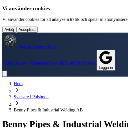
Vi använder cookies
Vi använder cookies för att analysera trafik och spelar in anonymiserade
Avböj
Acceptera
Svenska Hantverkare
Hem
Om oss
✨ Visualisera
Tyck till
Blogg
För Företag
Logga in
Hem
Svetsare
i
Palsboda
Benny Pipes & Industrial Welding AB
Benny Pipes & Industrial Weld