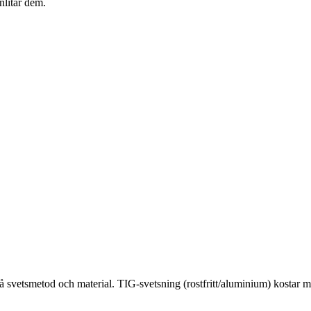
anlitar dem.
 på svetsmetod och material. TIG-svetsning (rostfritt/aluminium) ko