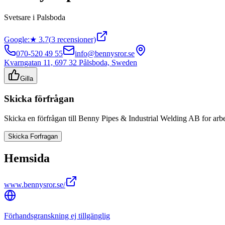
Svetsare
i
Palsboda
Google:
★
3.7
(
3
recensioner)
070-520 49 55
info@bennysror.se
Kvarngatan 11, 697 32 Pålsboda, Sweden
Gilla
Skicka förfrågan
Skicka en förfrågan till
Benny Pipes & Industrial Welding AB
for arb
Skicka Forfragan
Hemsida
www.bennysror.se/
Förhandsgranskning ej tillgänglig