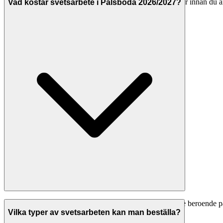
alltid att företaget har F-skattesedel och giltiga försäkringar innan du 
Vad kostar svetsarbete i Palsboda 2026/2027?
Svetsarbete i Palsboda kostar vanligtvis 450-800 kr/timme beroende
bostadsarbeten) blir din faktiska kostnad lägre.
Vilka typer av svetsarbeten kan man beställa?