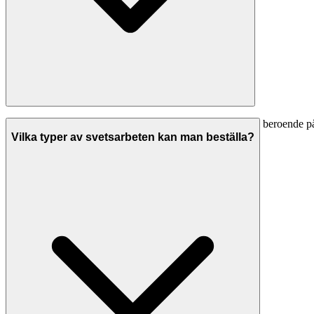
Svetsarbete i Kungälv kostar vanligtvis 450-800 kr/timme beroende
bostadsarbeten) blir din faktiska kostnad lägre.
Vilka typer av svetsarbeten kan man beställa?