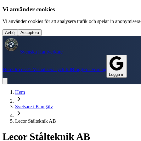
Vi använder cookies
Vi använder cookies för att analysera trafik och spelar in anonymiserade
Avböj
Acceptera
Svenska Hantverkare
Hem
Om oss
✨ Visualisera
Tyck till
Blogg
För Företag
Logga in
Hem
Svetsare
i
Kungälv
Lecor Stålteknik AB
Lecor Stålteknik AB