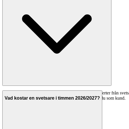
Ja, att använda Svenska Hantverkare för att jämföra offerter från svetsa
Hantverkarna betalar för att synas på plattformen, inte du som kund.
Vad kostar en svetsare i timmen 2026/2027?