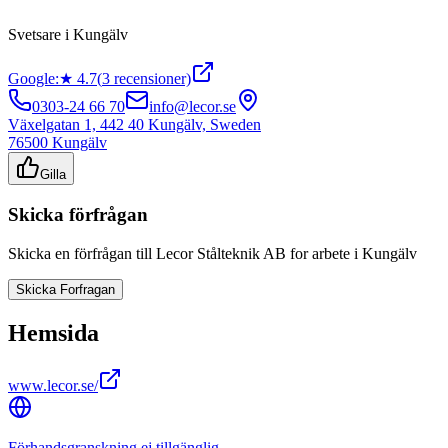
Svetsare
i
Kungälv
Google:
★
4.7
(
3
recensioner)
0303-24 66 70
info@lecor.se
Växelgatan 1, 442 40 Kungälv, Sweden
76500
Kungälv
Gilla
Skicka förfrågan
Skicka en förfrågan till
Lecor Stålteknik AB
for arbete i
Kungälv
Skicka Forfragan
Hemsida
www.lecor.se/
Förhandsgranskning ej tillgänglig