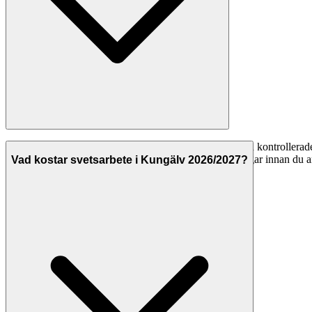
På Svenska Hantverkare listar vi svetsare i Kungälv med kontrollerade
alltid att företaget har F-skattesedel och giltiga försäkringar innan du 
Vad kostar svetsarbete i Kungälv 2026/2027?