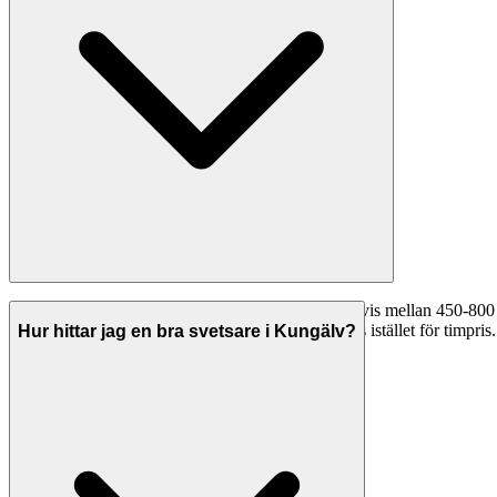
Timpriserna för svetsare i Kungälv varierar vanligtvis mellan 450-80
315-560 kr/timme. Många företag erbjuder fast pris istället för timpris. 
Hur hittar jag en bra svetsare i Kungälv?