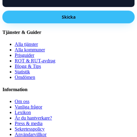
Skicka
Tjänster & Guider
Alla tjänster
Alla kommuner
Prisguider
ROT & RUT-avdrag
Blogg & Tips
Statistik
Omdömen
Information
Om oss
Vanliga frågor
Lexikon
Är du hantverkare?
Press & media
Sekretesspolicy
Användarvillkor