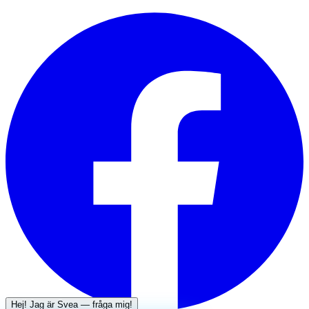
Hej! Jag är
Svea
— fråga mig!