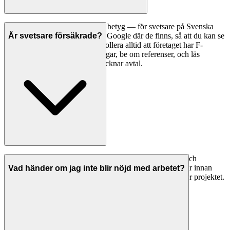
Ett bra första steg är att jämföra betyg — för svetsare på Svenska
Hantverkare visar vi betyg från Google där de finns, så att du kan se
Är svetsare försäkrade?
vad andra kunder tycker. Kontrollera alltid att företaget har F-
skattesedel och giltiga försäkringar, be om referenser, och läs
omdömen noggrant innan du tecknar avtal.
Seriösa svetsare i Huddinge har både ansvarsförsäkring och
allriskförsäkring. Be alltid om bevis på giltiga försäkringar innan
Vad händer om jag inte blir nöjd med arbetet?
arbetet påbörjas. Detta skyddar dig om något går fel under projektet.