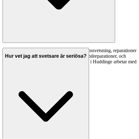
Vanliga svetsarbeten inkluderar: konstruktionssvetsning, reparationer
av metall, tillverkning av räcken och staket, bilreparationer, och
Hur vet jag att svetsare är seriösa?
specialtillverkning. En professionell svetsare i Huddinge arbetar med
stål, rostfritt, aluminium och andra metaller.