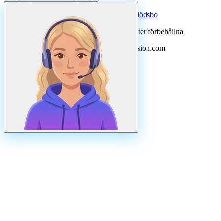
Systertjänst:
Dödsboofferter — hjälp med dödsbo
©
2026
Svenska Hantverkare. Alla rättigheter förbehållna.
Uppdaterad
augusti
2026
· Drivs av N3ovision.com