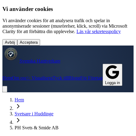
Vi använder cookies
Vi använder cookies för att analysera trafik och spelar in
anonymiserade sessioner (musrörelser, klick, scroll) via Microsoft
Clarity för att förbättra din upplevelse.
Läs vår sekretesspolicy
Avböj
Acceptera
Svenska Hantverkare
Hem
Om oss
✨ Visualisera
Tyck till
Blogg
För Företag
Logga in
Hem
Svetsare
i
Huddinge
PH Svets & Smide AB