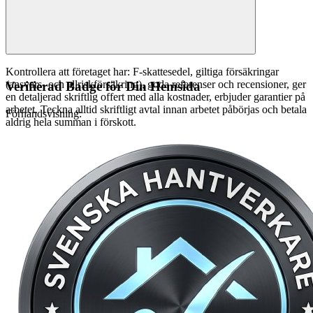
Kontrollera att företaget har: F-skattesedel, giltiga försäkringar
(ansvars- och allriskförsäkring), goda referenser och recensioner, ger
Verifierad Badge för Din Hemsida
en detaljerad skriftlig offert med alla kostnader, erbjuder garantier på
arbetet. Teckna alltid skriftligt avtal innan arbetet påbörjas och betala
Förhandsvisning:
aldrig hela summan i förskott.