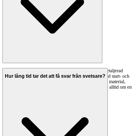
En professionell offert från en svetsare ska innehålla: detaljerad
specifikation av arbetet, material som ingår, tidsplan med start- och
Hur lång tid tar det att få svar från svetsare?
slutdatum, total kostnad uppdelad på arbetskostnad och material,
betalningsvillkor, garantier och eventuella förbehåll. Be alltid om en
skriftlig offert innan arbetet påbörjas.