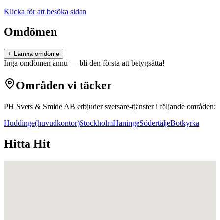
Klicka för att besöka sidan
Omdömen
+ Lämna omdöme
Inga omdömen ännu — bli den första att betygsätta!
Områden vi täcker
PH Svets & Smide AB
erbjuder
svetsare
-tjänster i följande områden:
Huddinge
(huvudkontor)
Stockholm
Haninge
Södertälje
Botkyrka
Hitta Hit