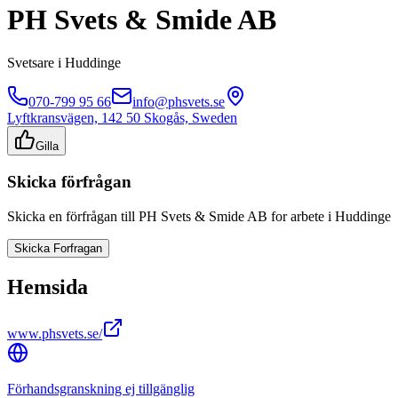
PH Svets & Smide AB
Svetsare
i
Huddinge
070-799 95 66
info@phsvets.se
Lyftkransvägen, 142 50 Skogås, Sweden
Gilla
Skicka förfrågan
Skicka en förfrågan till
PH Svets & Smide AB
for arbete i
Huddinge
Skicka Forfragan
Hemsida
www.phsvets.se/
Förhandsgranskning ej tillgänglig