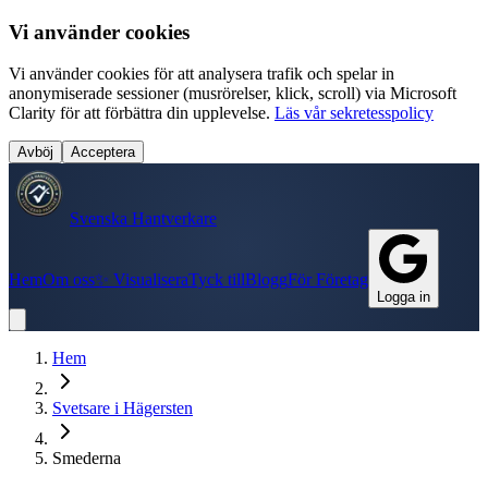
Vi använder cookies
Vi använder cookies för att analysera trafik och spelar in
anonymiserade sessioner (musrörelser, klick, scroll) via Microsoft
Clarity för att förbättra din upplevelse.
Läs vår sekretesspolicy
Avböj
Acceptera
Svenska Hantverkare
Hem
Om oss
✨ Visualisera
Tyck till
Blogg
För Företag
Logga in
Hem
Svetsare
i
Hägersten
Smederna