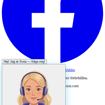
Hej! Jag är
Svea
— fråga mig!
Systertjänst:
Dödsboofferter — hjälp med dödsbo
©
2026
Svenska Hantverkare. Alla rättigheter förbehållna.
Uppdaterad
augusti
2026
· Drivs av N3ovision.com