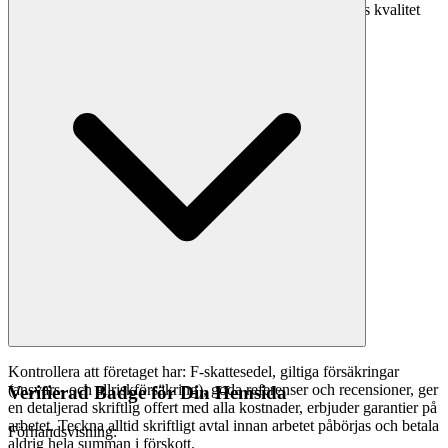
från Google Reviews så du enkelt kan jämföra företagens kvalitet
och vad tidigare kunder tycker.
Kontrollera att företaget har: F-skattesedel, giltiga försäkringar
(ansvars- och allriskförsäkring), goda referenser och recensioner, ger
Verifierad Badge för Din Hemsida
en detaljerad skriftlig offert med alla kostnader, erbjuder garantier på
arbetet. Teckna alltid skriftligt avtal innan arbetet påbörjas och betala
Förhandsvisning:
aldrig hela summan i förskott.