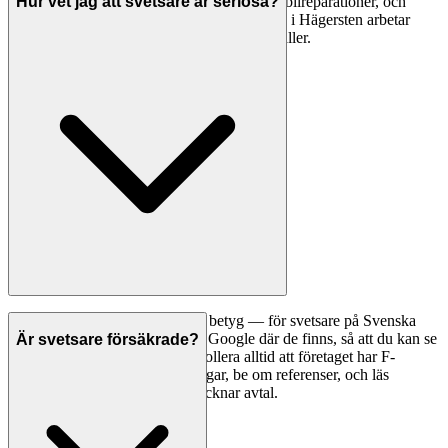
av metall, tillverkning av räcken och staket, bilreparationer, och
Hur vet jag att svetsare är seriösa?
specialtillverkning. En professionell svetsare i Hägersten arbetar
med stål, rostfritt, aluminium och andra metaller.
Ett bra första steg är att jämföra betyg — för svetsare på Svenska
Hantverkare visar vi betyg från Google där de finns, så att du kan se
Är svetsare försäkrade?
vad andra kunder tycker. Kontrollera alltid att företaget har F-
skattesedel och giltiga försäkringar, be om referenser, och läs
omdömen noggrant innan du tecknar avtal.