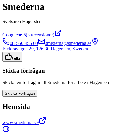
Smederna
Svetsare
i
Hägersten
Google:
★
5
(
3
recensioner)
08-556 455 00
smederna@smederna.se
Elektravägen 29, 126 30 Hägersten, Sweden
Gilla
Skicka förfrågan
Skicka en förfrågan till
Smederna
for arbete i
Hägersten
Skicka Forfragan
Hemsida
www.smederna.se/