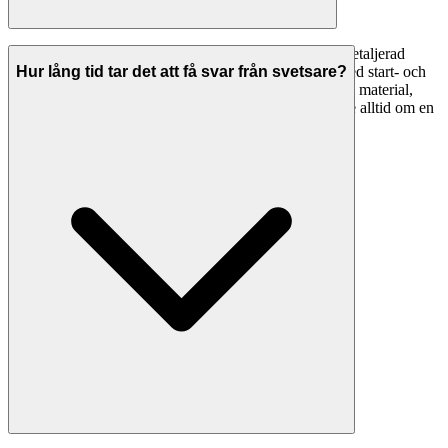
En professionell offert från en svetsare ska innehålla: detaljerad
specifikation av arbetet, material som ingår, tidsplan med start- och
Hur lång tid tar det att få svar från svetsare?
slutdatum, total kostnad uppdelad på arbetskostnad och material,
betalningsvillkor, garantier och eventuella förbehåll. Be alltid om en
skriftlig offert innan arbetet påbörjas.