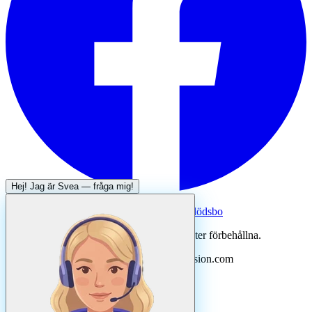
Hej! Jag är
Svea
— fråga mig!
Systertjänst:
Dödsboofferter — hjälp med dödsbo
©
2026
Svenska Hantverkare. Alla rättigheter förbehållna.
Uppdaterad
augusti
2026
· Drivs av N3ovision.com