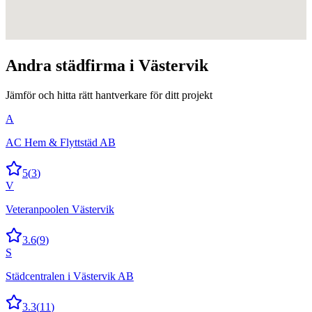
Andra
städfirma
i
Västervik
Jämför och hitta rätt hantverkare för ditt projekt
A
AC Hem & Flyttstäd AB
5
(
3
)
V
Veteranpoolen Västervik
3.6
(
9
)
S
Städcentralen i Västervik AB
3.3
(
11
)