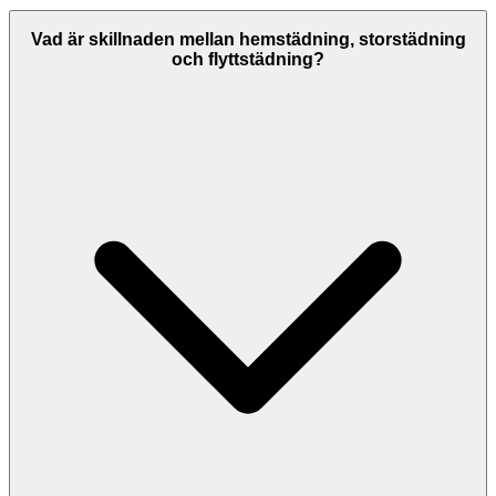
Det beror på dina behov och storlek på bostaden. Många väljer
veckovis eller varannan vecka för hemstädning. Med RUT-avdrag
Vad är skillnaden mellan hemstädning, storstädning
(50% av arbetskostnaden) blir det mer prisvärt att anlita professionell
och flyttstädning?
städhjälp. En veckovis städning (3 timmar) kostar ca 375-600 kr
efter avdrag.