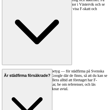
Svenska Hantverkare kan du jämföra städfirmor i Västervik och se
Google-betyg där de finns — be alltid firman visa F-skatt och
försäkring innan du bokar.
Ett bra första steg är att jämföra betyg — för städfirma på Svenska
Hantverkare visar vi betyg från Google där de finns, så att du kan se
Är städfirma försäkrade?
vad andra kunder tycker. Kontrollera alltid att företaget har F-
skattesedel och giltiga försäkringar, be om referenser, och läs
omdömen noggrant innan du tecknar avtal.