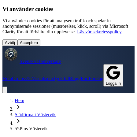
Vi använder cookies
Vi använder cookies för att analysera trafik och spelar in
anonymiserade sessioner (musrörelser, klick, scroll) via Microsoft
Clarity för att förbättra din upplevelse.
Läs vår sekretesspolicy
Avböj
Acceptera
Svenska Hantverkare
Hem
Om oss
✨ Visualisera
Tyck till
Blogg
För Företag
Logga in
Hem
Städfirma
i
Västervik
55Plus Västervik