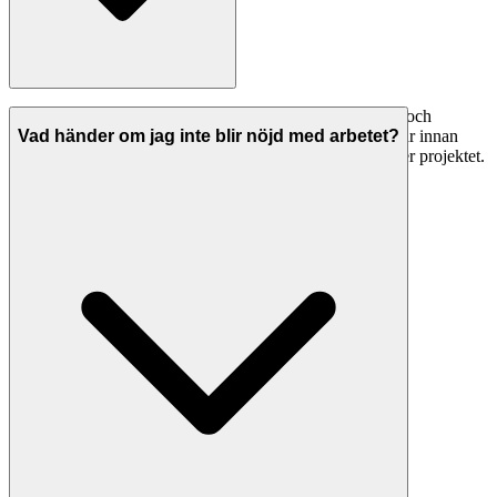
Seriösa städfirma i Västervik har både ansvarsförsäkring och
allriskförsäkring. Be alltid om bevis på giltiga försäkringar innan
Vad händer om jag inte blir nöjd med arbetet?
arbetet påbörjas. Detta skyddar dig om något går fel under projektet.