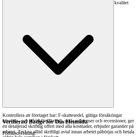
från Google Reviews så du enkelt kan jämföra företagens kvalitet
och vad tidigare kunder tycker.
Kontrollera att företaget har: F-skattesedel, giltiga försäkringar
(ansvars- och allriskförsäkring), goda referenser och recensioner, ger
Verifierad Badge för Din Hemsida
en detaljerad skriftlig offert med alla kostnader, erbjuder garantier på
arbetet. Teckna alltid skriftligt avtal innan arbetet påbörjas och betala
Förhandsvisning: