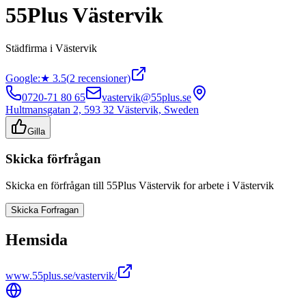
55Plus Västervik
Städfirma
i
Västervik
Google:
★
3.5
(
2
recensioner)
0720-71 80 65
vastervik@55plus.se
Hultmansgatan 2, 593 32 Västervik, Sweden
Gilla
Skicka förfrågan
Skicka en förfrågan till
55Plus Västervik
for arbete i
Västervik
Skicka Forfragan
Hemsida
www.55plus.se/vastervik/