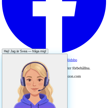
Hej! Jag är
Svea
— fråga mig!
Systertjänst:
Dödsboofferter — hjälp med dödsbo
©
2026
Svenska Hantverkare. Alla rättigheter förbehållna.
Uppdaterad
augusti
2026
· Drivs av N3ovision.com