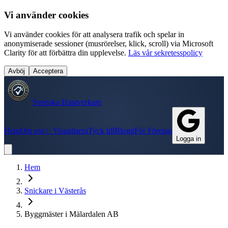
Vi använder cookies
Vi använder cookies för att analysera trafik och spelar in
anonymiserade sessioner (musrörelser, klick, scroll) via Microsoft
Clarity för att förbättra din upplevelse.
Läs vår sekretesspolicy
Avböj
Acceptera
Svenska Hantverkare
Hem
Om oss
✨ Visualisera
Tyck till
Blogg
För Företag
Logga in
Hem
Snickare
i
Västerås
Byggmäster i Mälardalen AB