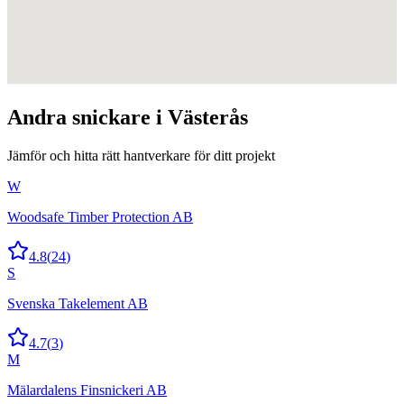
Andra
snickare
i
Västerås
Jämför och hitta rätt hantverkare för ditt projekt
W
Woodsafe Timber Protection AB
4.8
(
24
)
S
Svenska Takelement AB
4.7
(
3
)
M
Mälardalens Finsnickeri AB