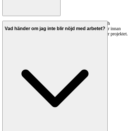
Seriösa snickare i Västerås har både ansvarsförsäkring och
allriskförsäkring. Be alltid om bevis på giltiga försäkringar innan
Vad händer om jag inte blir nöjd med arbetet?
arbetet påbörjas. Detta skyddar dig om något går fel under projektet.