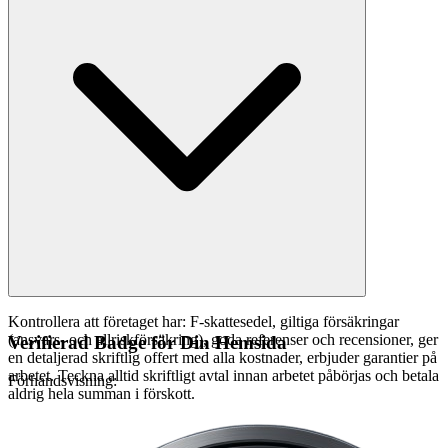
Kontrollera att företaget har: F-skattesedel, giltiga försäkringar
(ansvars- och allriskförsäkring), goda referenser och recensioner, ger
Verifierad Badge för Din Hemsida
en detaljerad skriftlig offert med alla kostnader, erbjuder garantier på
arbetet. Teckna alltid skriftligt avtal innan arbetet påbörjas och betala
Förhandsvisning:
aldrig hela summan i förskott.