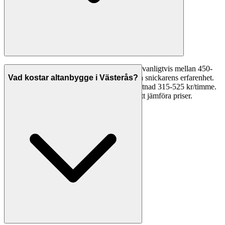
Timpriserna för snickare i Västerås varierar vanligtvis mellan 450-
750 kr/timme beroende på typ av arbete och snickarens erfarenhet.
Vad kostar altanbygge i Västerås?
Med ROT 30%-avdrag blir din faktiska kostnad 315-525 kr/timme.
Begär alltid offerter från flera snickare för att jämföra priser.