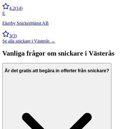
4.2
(
14
)
E
Ekerby Snickeritjänst AB
3
(
3
)
Se alla
snickare
i
Västerås
→
Vanliga frågor om
snickare
i
Västerås
Är det gratis att begära in offerter från snickare?