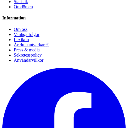
Statistik
Omdömen
Information
Om oss
Vanliga frågor
Lexikon
Är du hantverkare?
Press & media
Sekretesspolicy
Användarvillkor