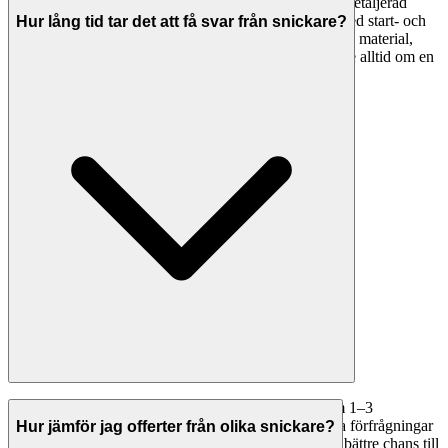
En professionell offert från en snickare ska innehålla: detaljerad
specifikation av arbetet, material som ingår, tidsplan med start- och
Hur lång tid tar det att få svar från snickare?
slutdatum, total kostnad uppdelad på arbetskostnad och material,
betalningsvillkor, garantier och eventuella förbehåll. Be alltid om en
skriftlig offert innan arbetet påbörjas.
Intresserade snickare i Västerås hör oftast av sig inom 1–3
arbetsdagar. Med Svenska Hantverkare kan du skicka förfrågningar
Hur jämför jag offerter från olika snickare?
direkt till flera företag samtidigt — fler mottagare ger bättre chans till