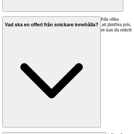
Vi rekommenderar att du begär in minst 2-3 offerter från olika
snickare i Västerås. Detta ger dig bättre underlag för att jämföra pris,
Vad ska en offert från snickare innehålla?
tidsplan och arbetsmetoder. Med Svenska Hantverkare kan du enkelt
skicka förfrågningar till flera företag samtidigt.