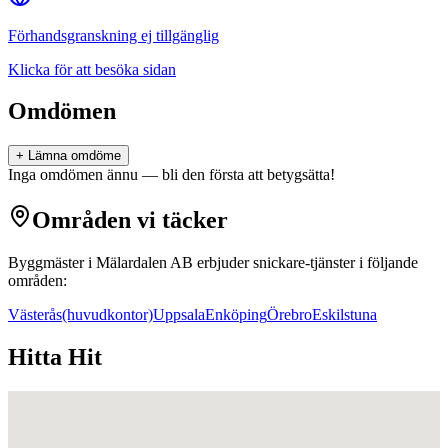
Förhandsgranskning ej tillgänglig
Klicka för att besöka sidan
Omdömen
+ Lämna omdöme
Inga omdömen ännu — bli den första att betygsätta!
Områden vi täcker
Byggmäster i Mälardalen AB
erbjuder
snickare
-tjänster i följande
områden:
Västerås
(huvudkontor)
Uppsala
Enköping
Örebro
Eskilstuna
Hitta Hit