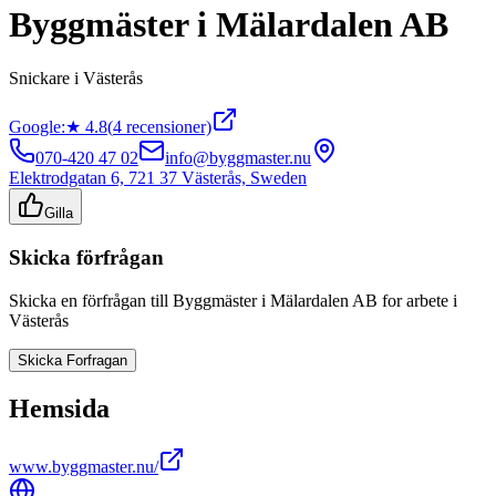
Byggmäster i Mälardalen AB
Snickare
i
Västerås
Google:
★
4.8
(
4
recensioner)
070-420 47 02
info@byggmaster.nu
Elektrodgatan 6, 721 37 Västerås, Sweden
Gilla
Skicka förfrågan
Skicka en förfrågan till
Byggmäster i Mälardalen AB
for arbete i
Västerås
Skicka Forfragan
Hemsida
www.byggmaster.nu/