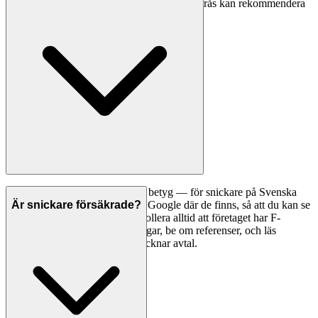
elektriker och rörmokare — snickare i Västerås kan rekommendera
partner.
Ett bra första steg är att jämföra betyg — för snickare på Svenska
Hantverkare visar vi betyg från Google där de finns, så att du kan se
Är snickare försäkrade?
vad andra kunder tycker. Kontrollera alltid att företaget har F-
skattesedel och giltiga försäkringar, be om referenser, och läs
omdömen noggrant innan du tecknar avtal.