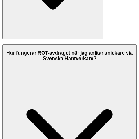
På Svenska Hantverkare listar vi snickare i Hisingen med
kontrollerade kontaktuppgifter, och vi visar betyg hämtade från
Hur fungerar ROT-avdraget när jag anlitar snickare via
Google där de finns. Jämför företagens betyg och tjänster innan du
Svenska Hantverkare?
väljer. Kontrollera alltid att företaget har F-skattesedel och giltiga
försäkringar innan du anlitar dem.