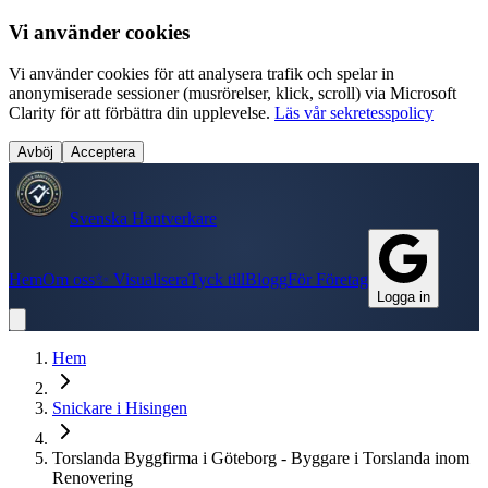
Vi använder cookies
Vi använder cookies för att analysera trafik och spelar in
anonymiserade sessioner (musrörelser, klick, scroll) via Microsoft
Clarity för att förbättra din upplevelse.
Läs vår sekretesspolicy
Avböj
Acceptera
Svenska Hantverkare
Hem
Om oss
✨ Visualisera
Tyck till
Blogg
För Företag
Logga in
Hem
Snickare
i
Hisingen
Torslanda Byggfirma i Göteborg - Byggare i Torslanda inom
Renovering