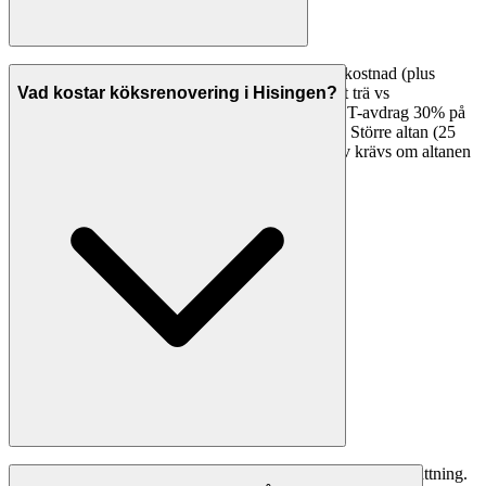
En altan 15 kvm kostar 25 000-50 000 kr i arbetskostnad (plus
material). Material 10 000-30 000 kr (impregnerat trä vs
Vad kostar köksrenovering i Hisingen?
komposittrall). Totalt: 35 000-80 000 kr. Med ROT-avdrag 30% på
arbetskostnaden blir kostnaden 32 500-65 000 kr. Större altan (25
kvm) landar på 50 000-120 000 kr totalt. Bygglov krävs om altanen
är högre än 1,8 m eller 35 kvm.
Köksrenovering kostar 50 000-300 000 kr beroende på omfattning.