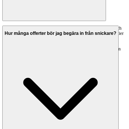
Om du inte är nöjd med arbetet ska du först kontakta snickare och
ge dem möjlighet att åtgärda bristerna. Seriösa företag ger garantier
Hur många offerter bör jag begära in från snickare?
på sitt arbete. Om ni inte kommer överens kan du vända dig till
Allmänna Reklamationsnämnden (ARN) eller
konsumentvägledningen. Kontrollera alltid garantivillkoren innan
arbetet påbörjas.