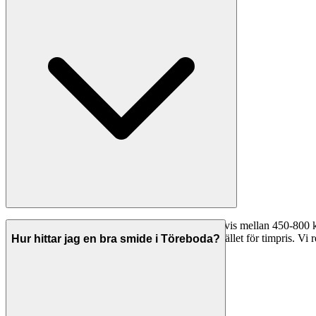
Timpriserna för smide i Töreboda varierar vanligtvis mellan 450-800 
560 kr/timme. Många företag erbjuder fast pris istället för timpris. Vi r
Hur hittar jag en bra smide i Töreboda?