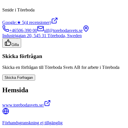
Smide
i
Töreboda
Google:
★
5
(
4
recensioner)
+46506-390 00
ulf@torebodasvets.se
Industrigatan 20, 545 31 Töreboda, Sweden
Gilla
Skicka förfrågan
Skicka en förfrågan till
Töreboda Svets AB
for arbete i
Töreboda
Skicka Forfragan
Hemsida
www.torebodasvets.se/
Förhandsgranskning ej tillgänglig