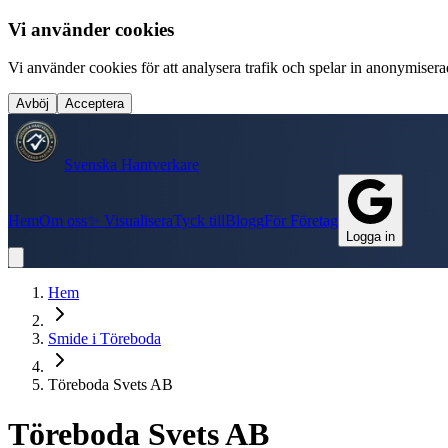
Vi använder cookies
Vi använder cookies för att analysera trafik och spelar in anonymiserade
Avböj
Acceptera
Svenska Hantverkare
Hem
Om oss
✨ Visualisera
Tyck till
Blogg
För Företag
Logga in
Hem
Smide
i
Töreboda
Töreboda Svets AB
Töreboda Svets AB