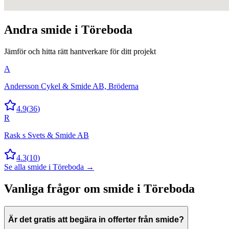
Andra
smide
i
Töreboda
Jämför och hitta rätt hantverkare för ditt projekt
A
Andersson Cykel & Smide AB, Bröderna
4.9
(
36
)
R
Rask s Svets & Smide AB
4.3
(
10
)
Se alla
smide
i
Töreboda
→
Vanliga frågor om
smide
i
Töreboda
Är det gratis att begära in offerter från smide?