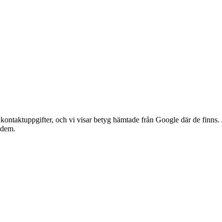
ntaktuppgifter, och vi visar betyg hämtade från Google där de finns. Jä
r dem.