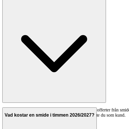
Ja, att använda Svenska Hantverkare för att jämföra offerter från smide
Hantverkarna betalar för att synas på plattformen, inte du som kund.
Vad kostar en smide i timmen 2026/2027?