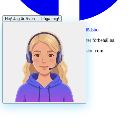
Hej! Jag är
Svea
— fråga mig!
Systertjänst:
Dödsboofferter — hjälp med dödsbo
©
2026
Svenska Hantverkare. Alla rättigheter förbehållna.
Uppdaterad
augusti
2026
· Drivs av N3ovision.com