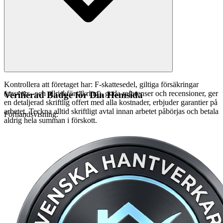
Kontrollera att företaget har: F-skattesedel, giltiga försäkringar
(ansvars- och allriskförsäkring), goda referenser och recensioner, ger
Verifierad Badge för Din Hemsida
en detaljerad skriftlig offert med alla kostnader, erbjuder garantier på
arbetet. Teckna alltid skriftligt avtal innan arbetet påbörjas och betala
Förhandsvisning:
aldrig hela summan i förskott.