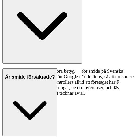
Ett bra första steg är att jämföra betyg — för smide på Svenska
Hantverkare visar vi betyg från Google där de finns, så att du kan se
Är smide försäkrade?
vad andra kunder tycker. Kontrollera alltid att företaget har F-
skattesedel och giltiga försäkringar, be om referenser, och läs
omdömen noggrant innan du tecknar avtal.