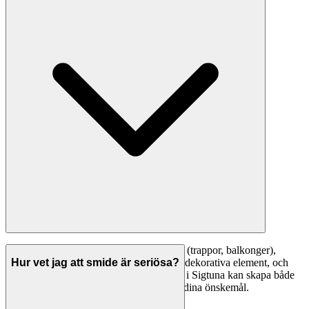
Vanliga smidesarbeten inkluderar: räcken (trappor, balkonger),
grindar och staket, möbler (bord, hyllor), dekorativa element, och
Hur vet jag att smide är seriösa?
reparationer av befintligt smide. En smed i Sigtuna kan skapa både
standardlösningar och unika design efter dina önskemål.