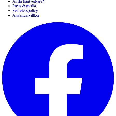
Är du hantverkare?
Press & media
Sekretesspolicy
Användarvillkor