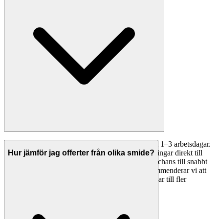
Intresserade smide i Sigtuna hör oftast av sig inom 1–3 arbetsdagar.
Med Svenska Hantverkare kan du skicka förfrågningar direkt till
Hur jämför jag offerter från olika smide?
flera företag samtidigt — fler mottagare ger bättre chans till snabbt
svar. Om du inte fått svar inom ett par dagar rekommenderar vi att
du kontaktar företaget direkt via telefon eller skickar till fler
hantverkare.