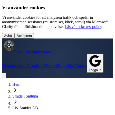
Vi använder cookies
Vi använder cookies för att analysera trafik och spelar in
anonymiserade sessioner (musrörelser, klick, scroll) via Microsoft
Clarity för att förbättra din upplevelse.
Läs vår sekretesspolicy
Avböj
Acceptera
Svenska Hantverkare
Hem
Om oss
✨ Visualisera
Tyck till
Blogg
För Företag
Logga in
Hem
Smide
i
Sigtuna
LW Smides AB