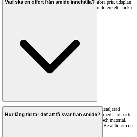
i Sigtuna. Detta ger dig bättre underlag för att jämföra pris, tidsplan
Vad ska en offert från smide innehålla?
och arbetsmetoder. Med Svenska Hantverkare kan du enkelt skicka
förfrågningar till flera företag samtidigt.
En professionell offert från en smide ska innehålla: detaljerad
specifikation av arbetet, material som ingår, tidsplan med start- och
Hur lång tid tar det att få svar från smide?
slutdatum, total kostnad uppdelad på arbetskostnad och material,
betalningsvillkor, garantier och eventuella förbehåll. Be alltid om en
skriftlig offert innan arbetet påbörjas.