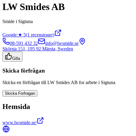
LW Smides AB
Smide
i
Sigtuna
Google:
★
5
(
1
recensioner)
08-591 432 32
info@lwsmide.se
Skörsta 151, 195 92 Märsta, Sweden
Gilla
Skicka förfrågan
Skicka en förfrågan till
LW Smides AB
for arbete i
Sigtuna
Skicka Forfragan
Hemsida
www.lwsmide.se/