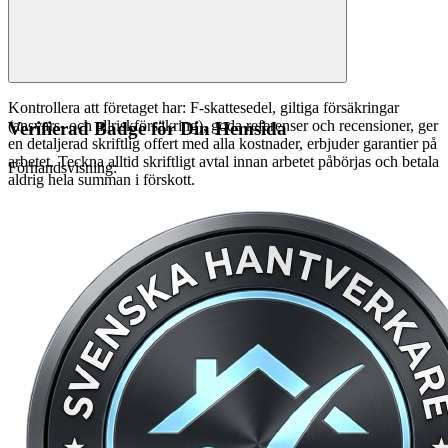
Kontrollera att företaget har: F-skattesedel, giltiga försäkringar
(ansvars- och allriskförsäkring), goda referenser och recensioner, ger
Verifierad Badge för Din Hemsida
en detaljerad skriftlig offert med alla kostnader, erbjuder garantier på
arbetet. Teckna alltid skriftligt avtal innan arbetet påbörjas och betala
Förhandsvisning:
aldrig hela summan i förskott.