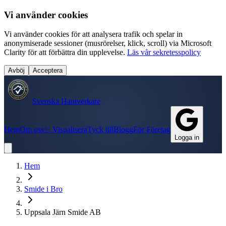
Vi använder cookies
Vi använder cookies för att analysera trafik och spelar in
anonymiserade sessioner (musrörelser, klick, scroll) via Microsoft
Clarity för att förbättra din upplevelse.
Läs vår sekretesspolicy
Avböj
Acceptera
Svenska Hantverkare
Hem
Om oss
✨ Visualisera
Tyck till
Blogg
För Företag
Logga in
Hem
Smide
i
Bro
Uppsala Järn Smide AB