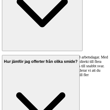
Intresserade smide i Bro hör oftast av sig inom 1–3 arbetsdagar. Med
Svenska Hantverkare kan du skicka förfrågningar direkt till flera
Hur jämför jag offerter från olika smide?
företag samtidigt — fler mottagare ger bättre chans till snabbt svar.
Om du inte fått svar inom ett par dagar rekommenderar vi att du
kontaktar företaget direkt via telefon eller skickar till fler
hantverkare.