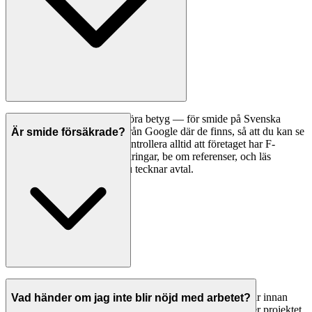
Ett bra första steg är att jämföra betyg — för smide på Svenska
Hantverkare visar vi betyg från Google där de finns, så att du kan se
Är smide försäkrade?
vad andra kunder tycker. Kontrollera alltid att företaget har F-
skattesedel och giltiga försäkringar, be om referenser, och läs
omdömen noggrant innan du tecknar avtal.
Seriösa smide i Bro har både ansvarsförsäkring och
allriskförsäkring. Be alltid om bevis på giltiga försäkringar innan
Vad händer om jag inte blir nöjd med arbetet?
arbetet påbörjas. Detta skyddar dig om något går fel under projektet.