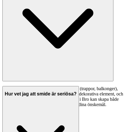
Vanliga smidesarbeten inkluderar: räcken (trappor, balkonger),
grindar och staket, möbler (bord, hyllor), dekorativa element, och
Hur vet jag att smide är seriösa?
reparationer av befintligt smide. En smed i Bro kan skapa både
standardlösningar och unika design efter dina önskemål.