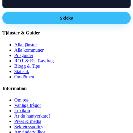
Skicka
Tjänster & Guider
Alla tjänster
Alla kommuner
Prisguider
ROT & RUT-avdrag
Blogg & Tips
Statistik
Omdömen
Information
Om oss
Vanliga frågor
Lexikon
Är du hantverkare?
Press & media
Sekretesspolicy
Användarvillkor