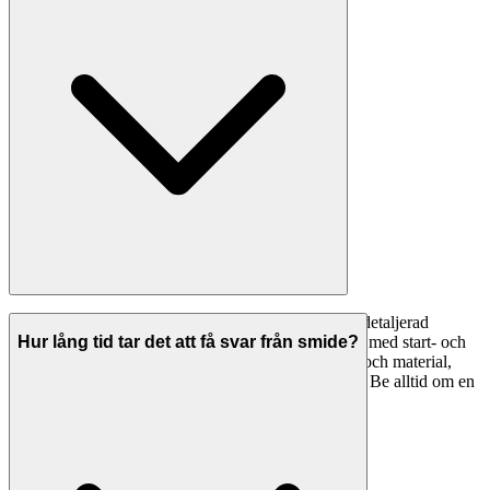
En professionell offert från en smide ska innehålla: detaljerad
specifikation av arbetet, material som ingår, tidsplan med start- och
Hur lång tid tar det att få svar från smide?
slutdatum, total kostnad uppdelad på arbetskostnad och material,
betalningsvillkor, garantier och eventuella förbehåll. Be alltid om en
skriftlig offert innan arbetet påbörjas.