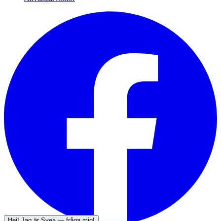
Hej! Jag är
Svea
— fråga mig!