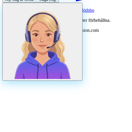
Systertjänst:
Dödsboofferter — hjälp med dödsbo
©
2026
Svenska Hantverkare. Alla rättigheter förbehållna.
Uppdaterad
augusti
2026
· Drivs av N3ovision.com