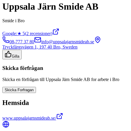
Uppsala Järn Smide AB
Smide
i
Bro
Google:
★
5
(
2
recensioner)
08-777 37 80
info@uppsalajarnsmideab.se
Tryckfärgsvägen 1, 197 40 Bro, Sweden
Gilla
Skicka förfrågan
Skicka en förfrågan till
Uppsala Järn Smide AB
for arbete i
Bro
Skicka Forfragan
Hemsida
www.uppsalajarnsmideab.se/