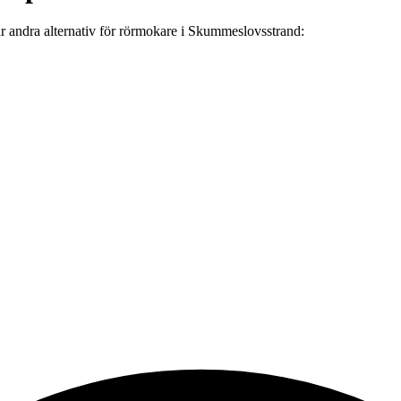
är
andra alternativ
för
rörmokare
i
Skummeslovsstrand
: