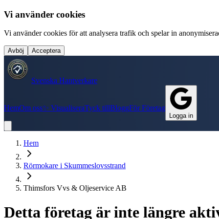
Vi använder cookies
Vi använder cookies för att analysera trafik och spelar in anonymiserade
Avböj
Acceptera
Svenska Hantverkare
Hem
Om oss
✨ Visualisera
Tyck till
Blogg
För Företag
Logga in
Hem
Rörmokare
i
Skummeslovsstrand
Thimsfors Vvs & Oljeservice AB
Detta företag är inte längre ak