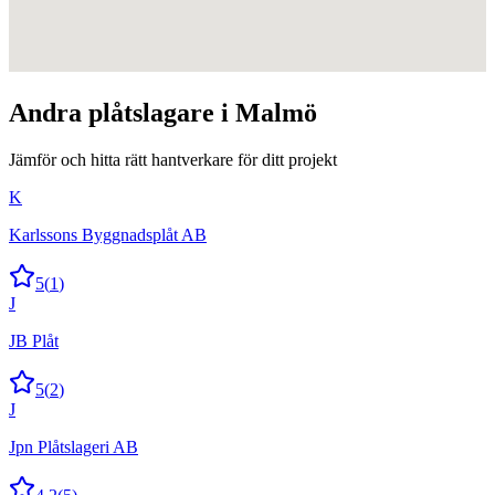
Andra
plåtslagare
i
Malmö
Jämför och hitta rätt hantverkare för ditt projekt
K
Karlssons Byggnadsplåt AB
5
(
1
)
J
JB Plåt
5
(
2
)
J
Jpn Plåtslageri AB