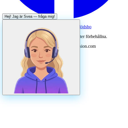
Hej! Jag är
Svea
— fråga mig!
Systertjänst:
Dödsboofferter — hjälp med dödsbo
©
2026
Svenska Hantverkare. Alla rättigheter förbehållna.
Uppdaterad
augusti
2026
· Drivs av N3ovision.com