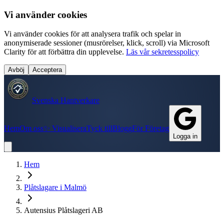
Vi använder cookies
Vi använder cookies för att analysera trafik och spelar in
anonymiserade sessioner (musrörelser, klick, scroll) via Microsoft
Clarity för att förbättra din upplevelse.
Läs vår sekretesspolicy
Avböj
Acceptera
Svenska Hantverkare
Hem
Om oss
✨ Visualisera
Tyck till
Blogg
För Företag
Logga in
Hem
Plåtslagare
i
Malmö
Autensius Plåtslageri AB