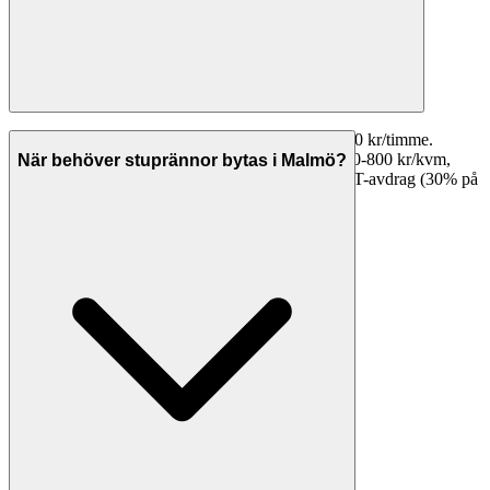
Plåtslageriarbete i Malmö kostar vanligtvis 450-750 kr/timme.
Stuprännor kostar 300-600 kr/löpmeter, plåttak 400-800 kr/kvm,
När behöver stuprännor bytas i Malmö?
takfotsbeklädnad 500-1 000 kr/löpmeter. Med ROT-avdrag (30% på
arbetskostnaden) blir din faktiska kostnad lägre.