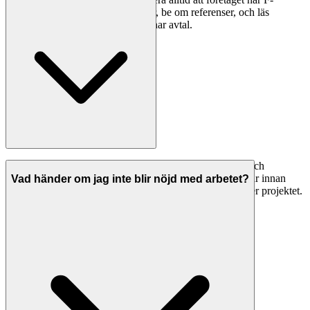
skattesedel och giltiga försäkringar, be om referenser, och läs
omdömen noggrant innan du tecknar avtal.
Seriösa plåtslagare i Malmö har både ansvarsförsäkring och
allriskförsäkring. Be alltid om bevis på giltiga försäkringar innan
Vad händer om jag inte blir nöjd med arbetet?
arbetet påbörjas. Detta skyddar dig om något går fel under projektet.