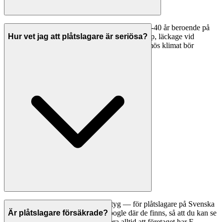
Stuprännor och hängrännor håller vanligtvis 20-40 år beroende på
material. Tecken på att byte behövs: rostangrepp, läckage vid
Hur vet jag att plåtslagare är seriösa?
skarvar, buckliga eller hängande rännor. I Malmös klimat bör
plåtarbeten inspekteras vart 5:e år.
Ett bra första steg är att jämföra betyg — för plåtslagare på Svenska
Hantverkare visar vi betyg från Google där de finns, så att du kan se
Är plåtslagare försäkrade?
vad andra kunder tycker. Kontrollera alltid att företaget har F-