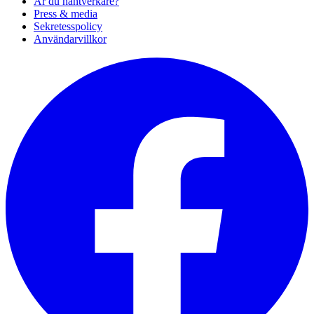
Är du hantverkare?
Press & media
Sekretesspolicy
Användarvillkor