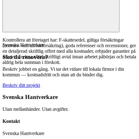
Kontrollera att företaget har: F-skattesedel, giltiga försäkringar
Svenska Hantverkare
(ansvars- och allriskförsäkring), goda referenser och recensioner, ger
en detaljerad skriftlig offert med alla kostnader, erbjuder garantier på
Ska du renovera?
arbetet. Teckna alltid skriftligt avtal innan arbetet påbörjas och betala
aldrig hela summan i förskott.
Beskriv jobbet en gång. Vi tar det vidare till lokala firmor i din
kommun — kostnadsfritt och utan att du binder dig.
Beskriv ditt projekt
Svenska Hantverkare
Utan mellanhänder. Utan avgifter.
Kontakt
Svenska Hantverkare