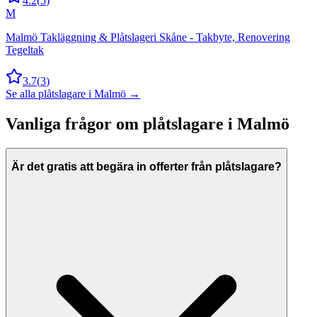
4.2
(
5
)
M
Malmö Takläggning & Plåtslageri Skåne - Takbyte, Renovering
Tegeltak
3.7
(
3
)
Se alla
plåtslagare
i
Malmö
→
Vanliga frågor om
plåtslagare
i
Malmö
Är det gratis att begära in offerter från plåtslagare?