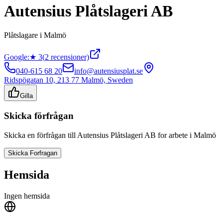
Autensius Plåtslageri AB
Plåtslagare
i
Malmö
Google:
★
3
(
2
recensioner)
040-615 68 20
info@autensiusplat.se
Ridspögatan 10, 213 77 Malmö, Sweden
Gilla
Skicka förfrågan
Skicka en förfrågan till
Autensius Plåtslageri AB
for arbete i
Malmö
Skicka Forfragan
Hemsida
Ingen hemsida