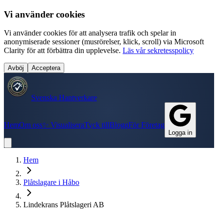
Vi använder cookies
Vi använder cookies för att analysera trafik och spelar in
anonymiserade sessioner (musrörelser, klick, scroll) via Microsoft
Clarity för att förbättra din upplevelse.
Läs vår sekretesspolicy
Avböj
Acceptera
Svenska Hantverkare
Hem
Om oss
✨ Visualisera
Tyck till
Blogg
För Företag
Logga in
Hem
Plåtslagare
i
Håbo
Lindekrans Plåtslageri AB