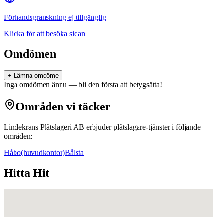
Förhandsgranskning ej tillgänglig
Klicka för att besöka sidan
Omdömen
+ Lämna omdöme
Inga omdömen ännu — bli den första att betygsätta!
Områden vi täcker
Lindekrans Plåtslageri AB
erbjuder
plåtslagare
-tjänster i följande
områden:
Håbo
(huvudkontor)
Bålsta
Hitta Hit