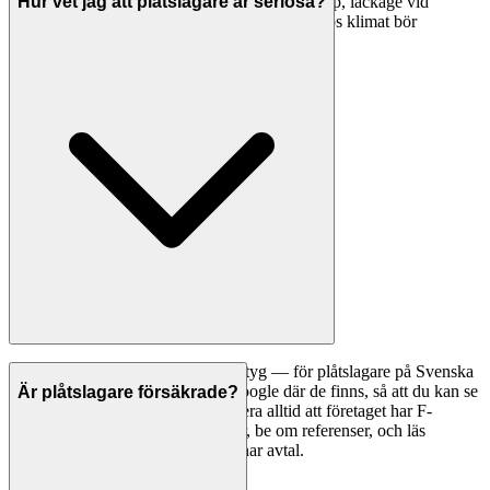
material. Tecken på att byte behövs: rostangrepp, läckage vid
Hur vet jag att plåtslagare är seriösa?
skarvar, buckliga eller hängande rännor. I Håbos klimat bör
plåtarbeten inspekteras vart 5:e år.
Ett bra första steg är att jämföra betyg — för plåtslagare på Svenska
Hantverkare visar vi betyg från Google där de finns, så att du kan se
Är plåtslagare försäkrade?
vad andra kunder tycker. Kontrollera alltid att företaget har F-
skattesedel och giltiga försäkringar, be om referenser, och läs
omdömen noggrant innan du tecknar avtal.