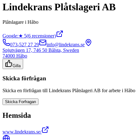
Lindekrans Plåtslageri AB
Plåtslagare
i
Håbo
Google:
★
5
(
6
recensioner)
073-527 27 29
info@lindekrans.se
Spjutvägen 17, 746 50 Bålsta, Sweden
74000
Håbo
Gilla
Skicka förfrågan
Skicka en förfrågan till
Lindekrans Plåtslageri AB
for arbete i
Håbo
Skicka Forfragan
Hemsida
www.lindekrans.se/