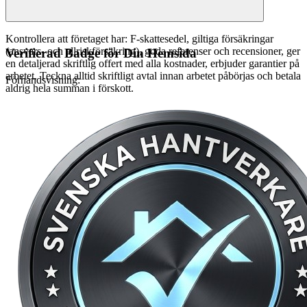
Kontrollera att företaget har: F-skattesedel, giltiga försäkringar
(ansvars- och allriskförsäkring), goda referenser och recensioner, ger
Verifierad Badge för Din Hemsida
en detaljerad skriftlig offert med alla kostnader, erbjuder garantier på
arbetet. Teckna alltid skriftligt avtal innan arbetet påbörjas och betala
Förhandsvisning:
aldrig hela summan i förskott.