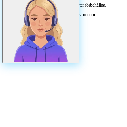
©
2026
Svenska Hantverkare. Alla rättigheter förbehållna.
Uppdaterad
augusti
2026
· Drivs av N3ovision.com