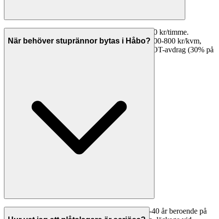
Plåtslageriarbete i Håbo kostar vanligtvis 450-750 kr/timme.
Stuprännor kostar 300-600 kr/löpmeter, plåttak 400-800 kr/kvm,
När behöver stuprännor bytas i Håbo?
takfotsbeklädnad 500-1 000 kr/löpmeter. Med ROT-avdrag (30% på
arbetskostnaden) blir din faktiska kostnad lägre.
Stuprännor och hängrännor håller vanligtvis 20-40 år beroende på