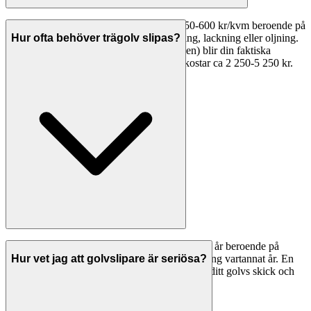
Golvslipning i Partille kostar vanligtvis 350-600 kr/kvm beroende på
golvtyp och skick. Priset inkluderar slipning, lackning eller oljning.
Hur ofta behöver trägolv slipas?
Med ROT-avdrag (30% på arbetskostnaden) blir din faktiska
kostnad lägre. Ett normalt rum (15 kvm) kostar ca 2 250-5 250 kr.
Trägolv behöver vanligtvis slipas om var 10-15 år beroende på
slitage. Oljade golv kan behöva underhållsoljning vartannat år. En
Hur vet jag att golvslipare är seriösa?
professionell golvslipare i Partille kan bedöma ditt golvs skick och
rekommendera rätt behandling.