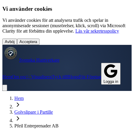
Vi använder cookies
Vi använder cookies för att analysera trafik och spelar in
anonymiserade sessioner (musrörelser, klick, scroll) via Microsoft
Clarity för att förbättra din upplevelse.
Läs vår sekretesspolicy
Avböj
Acceptera
Svenska Hantverkare
Hem
Om oss
✨ Visualisera
Tyck till
Blogg
För Företag
Logga in
Hem
Golvslipare
i
Partille
Pfeil Entreprenader AB