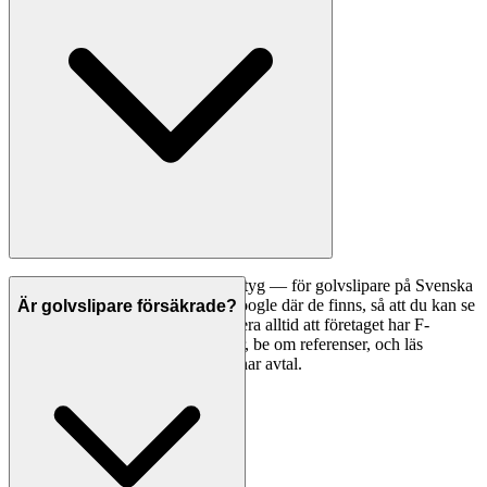
Ett bra första steg är att jämföra betyg — för golvslipare på Svenska
Hantverkare visar vi betyg från Google där de finns, så att du kan se
Är golvslipare försäkrade?
vad andra kunder tycker. Kontrollera alltid att företaget har F-
skattesedel och giltiga försäkringar, be om referenser, och läs
omdömen noggrant innan du tecknar avtal.