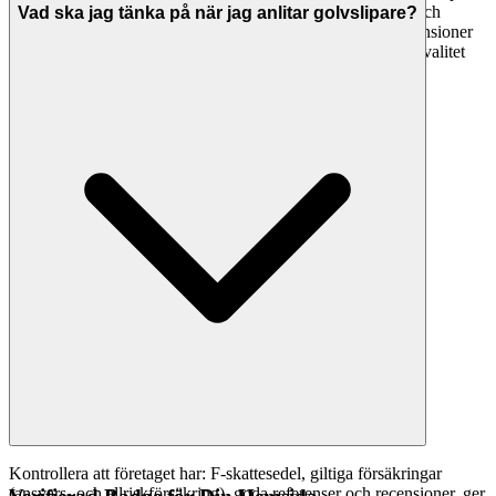
material, tidsplan, referenser och recensioner, försäkringar och
Vad ska jag tänka på när jag anlitar golvslipare?
garantier, betalningsvillkor. Svenska Hantverkare visar recensioner
från Google Reviews så du enkelt kan jämföra företagens kvalitet
och vad tidigare kunder tycker.
Kontrollera att företaget har: F-skattesedel, giltiga försäkringar
(ansvars- och allriskförsäkring), goda referenser och recensioner, ger