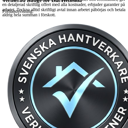
Verifierad Badge för Din Hemsida
en detaljerad skriftlig offert med alla kostnader, erbjuder garantier på
arbetet. Teckna alltid skriftligt avtal innan arbetet påbörjas och betala
Förhandsvisning:
aldrig hela summan i förskott.