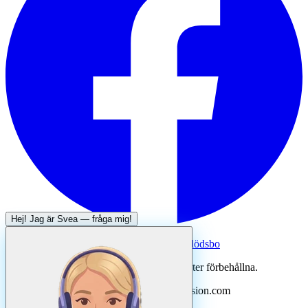
Hej! Jag är
Svea
— fråga mig!
Systertjänst:
Dödsboofferter — hjälp med dödsbo
©
2026
Svenska Hantverkare. Alla rättigheter förbehållna.
Uppdaterad
augusti
2026
· Drivs av N3ovision.com