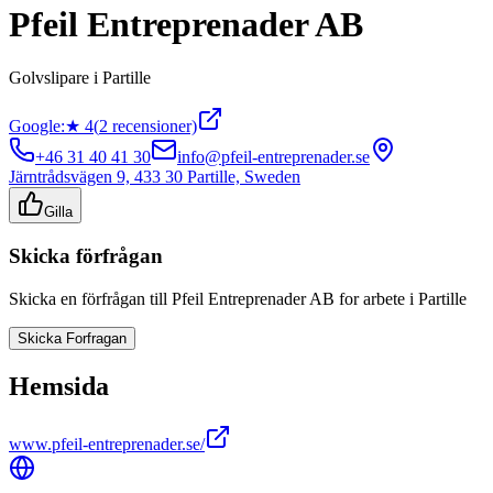
Pfeil Entreprenader AB
Golvslipare
i
Partille
Google:
★
4
(
2
recensioner)
+46 31 40 41 30
info@pfeil-entreprenader.se
Järntrådsvägen 9, 433 30 Partille, Sweden
Gilla
Skicka förfrågan
Skicka en förfrågan till
Pfeil Entreprenader AB
for arbete i
Partille
Skicka Forfragan
Hemsida
www.pfeil-entreprenader.se/