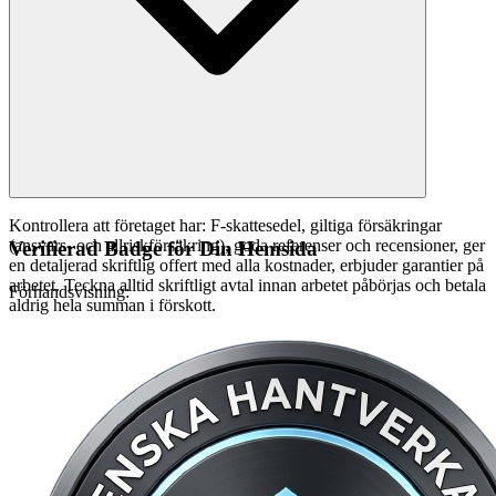
Kontrollera att företaget har: F-skattesedel, giltiga försäkringar
(ansvars- och allriskförsäkring), goda referenser och recensioner, ger
Verifierad Badge för Din Hemsida
en detaljerad skriftlig offert med alla kostnader, erbjuder garantier på
arbetet. Teckna alltid skriftligt avtal innan arbetet påbörjas och betala
Förhandsvisning:
aldrig hela summan i förskott.