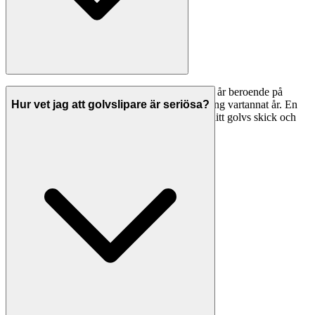
Trägolv behöver vanligtvis slipas om var 10-15 år beroende på
slitage. Oljade golv kan behöva underhållsoljning vartannat år. En
Hur vet jag att golvslipare är seriösa?
professionell golvslipare i Nacka kan bedöma ditt golvs skick och
rekommendera rätt behandling.