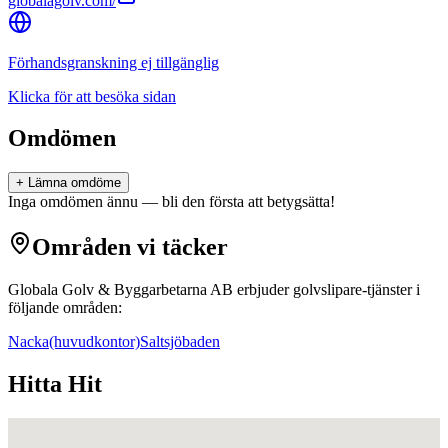
globalagolv.com/
Förhandsgranskning ej tillgänglig
Klicka för att besöka sidan
Omdömen
+ Lämna omdöme
Inga omdömen ännu — bli den första att betygsätta!
Områden vi täcker
Globala Golv & Byggarbetarna AB
erbjuder
golvslipare
-tjänster i
följande områden:
Nacka
(huvudkontor)
Saltsjöbaden
Hitta Hit