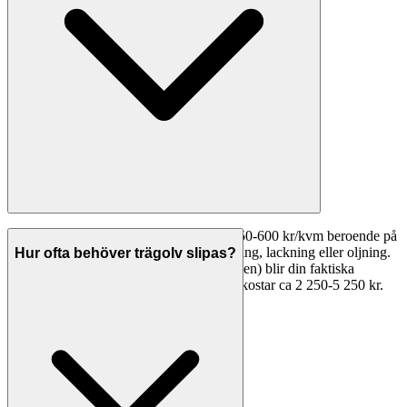
Golvslipning i Nacka kostar vanligtvis 350-600 kr/kvm beroende på
golvtyp och skick. Priset inkluderar slipning, lackning eller oljning.
Hur ofta behöver trägolv slipas?
Med ROT-avdrag (30% på arbetskostnaden) blir din faktiska
kostnad lägre. Ett normalt rum (15 kvm) kostar ca 2 250-5 250 kr.