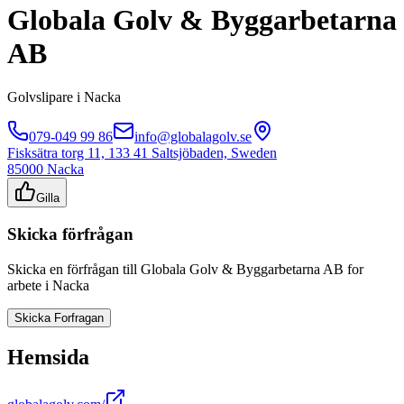
Globala Golv & Byggarbetarna
AB
Golvslipare
i
Nacka
079-049 99 86
info@globalagolv.se
Fisksätra torg 11, 133 41 Saltsjöbaden, Sweden
85000
Nacka
Gilla
Skicka förfrågan
Skicka en förfrågan till
Globala Golv & Byggarbetarna AB
for
arbete i
Nacka
Skicka Forfragan
Hemsida