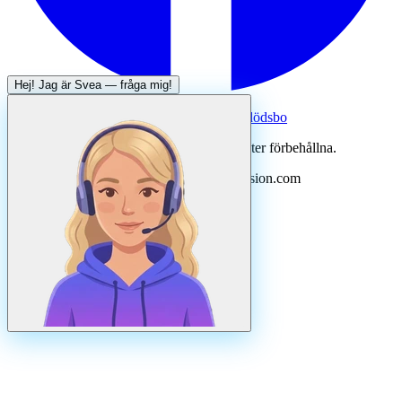
Hej! Jag är
Svea
— fråga mig!
Systertjänst:
Dödsboofferter — hjälp med dödsbo
©
2026
Svenska Hantverkare. Alla rättigheter förbehållna.
Uppdaterad
augusti
2026
· Drivs av N3ovision.com