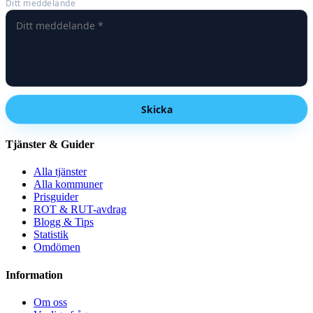
Ditt meddelande
Skicka
Tjänster & Guider
Alla tjänster
Alla kommuner
Prisguider
ROT & RUT-avdrag
Blogg & Tips
Statistik
Omdömen
Information
Om oss