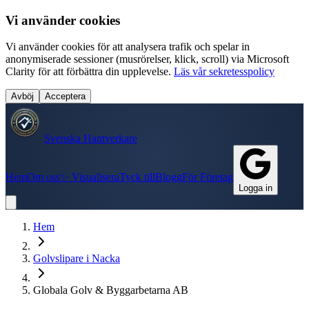
Vi använder cookies
Vi använder cookies för att analysera trafik och spelar in
anonymiserade sessioner (musrörelser, klick, scroll) via Microsoft
Clarity för att förbättra din upplevelse.
Läs vår sekretesspolicy
Avböj
Acceptera
Svenska Hantverkare
Hem
Om oss
✨ Visualisera
Tyck till
Blogg
För Företag
Logga in
Hem
Golvslipare
i
Nacka
Globala Golv & Byggarbetarna AB