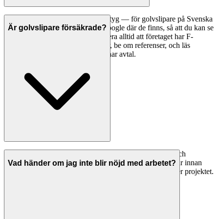
Ett bra första steg är att jämföra betyg — för golvslipare på Svenska
Hantverkare visar vi betyg från Google där de finns, så att du kan se
Är golvslipare försäkrade?
vad andra kunder tycker. Kontrollera alltid att företaget har F-
skattesedel och giltiga försäkringar, be om referenser, och läs
omdömen noggrant innan du tecknar avtal.
Seriösa golvslipare i Nacka har både ansvarsförsäkring och
allriskförsäkring. Be alltid om bevis på giltiga försäkringar innan
Vad händer om jag inte blir nöjd med arbetet?
arbetet påbörjas. Detta skyddar dig om något går fel under projektet.