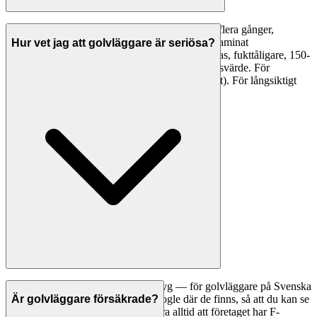
Parkett (äkta trä): håller 40-80 år, kan slipas om flera gånger,
värme-/fuktkänsligt, 500-1500 kr/m² material. Laminat
Hur vet jag att golvläggare är seriösa?
(kompositmaterial): håller 15-25 år, kan inte slipas, fukttåligare, 150-
500 kr/m² material. Parkett ger högre andrahandsvärde. För
barnfamiljer/uthyrning: laminat (robust + prisvärt). För långsiktigt
boende: parkett.
Ett bra första steg är att jämföra betyg — för golvläggare på Svenska
Hantverkare visar vi betyg från Google där de finns, så att du kan se
Är golvläggare försäkrade?
vad andra kunder tycker. Kontrollera alltid att företaget har F-