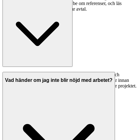
skattesedel och giltiga försäkringar, be om referenser, och läs
omdömen noggrant innan du tecknar avtal.
Seriösa golvläggare i Umeå har både ansvarsförsäkring och
allriskförsäkring. Be alltid om bevis på giltiga försäkringar innan
Vad händer om jag inte blir nöjd med arbetet?
arbetet påbörjas. Detta skyddar dig om något går fel under projektet.