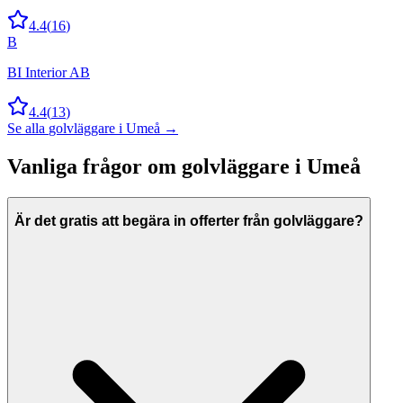
4.4
(
16
)
B
BI Interior AB
4.4
(
13
)
Se alla
golvläggare
i
Umeå
→
Vanliga frågor om
golvläggare
i
Umeå
Är det gratis att begära in offerter från golvläggare?