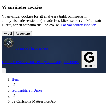
Vi använder cookies
Vi använder cookies för att analysera trafik och spelar in
anonymiserade sessioner (musrörelser, klick, scroll) via Microsoft
Clarity för att förbättra din upplevelse.
Läs vår sekretesspolicy
Avböj
Acceptera
Svenska Hantverkare
Hem
Om oss
✨ Visualisera
Tyck till
Blogg
För Företag
Logga in
Hem
Golvläggare
i
Umeå
Se Carlssons Mattservice AB