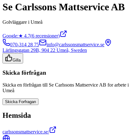
Se Carlssons Mattservice AB
Golvläggare
i
Umeå
Google:
★
4.7
(
6
recensioner)
070-314 28 75
info@carlssonsmattservice.se
Lärlingsgatan 29B, 904 22 Umeå, Sweden
Gilla
Skicka förfrågan
Skicka en förfrågan till
Se Carlssons Mattservice AB
for arbete i
Umeå
Skicka Forfragan
Hemsida
carlssonsmattservice.se/