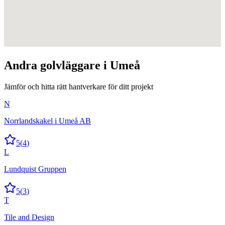
Andra
golvläggare
i
Umeå
Jämför och hitta rätt hantverkare för ditt projekt
N
Norrlandskakel i Umeå AB
5
(
4
)
L
Lundquist Gruppen
5
(
3
)
T
Tile and Design