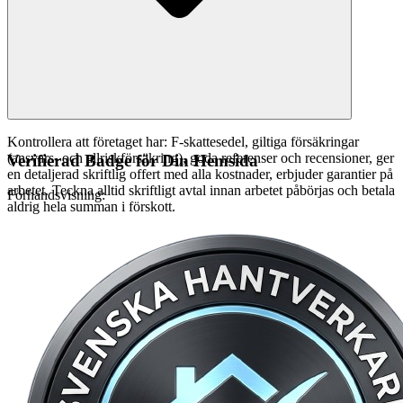
Kontrollera att företaget har: F-skattesedel, giltiga försäkringar
(ansvars- och allriskförsäkring), goda referenser och recensioner, ger
Verifierad Badge för Din Hemsida
en detaljerad skriftlig offert med alla kostnader, erbjuder garantier på
arbetet. Teckna alltid skriftligt avtal innan arbetet påbörjas och betala
Förhandsvisning:
aldrig hela summan i förskott.