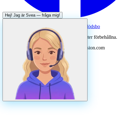
Hej! Jag är
Svea
— fråga mig!
Systertjänst:
Dödsboofferter — hjälp med dödsbo
©
2026
Svenska Hantverkare. Alla rättigheter förbehållna.
Uppdaterad
augusti
2026
· Drivs av N3ovision.com