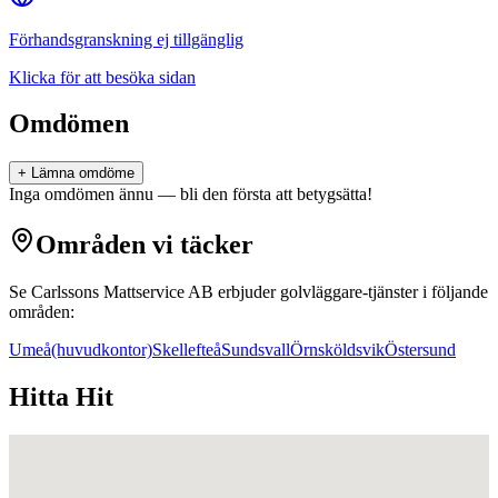
Förhandsgranskning ej tillgänglig
Klicka för att besöka sidan
Omdömen
+ Lämna omdöme
Inga omdömen ännu — bli den första att betygsätta!
Områden vi täcker
Se Carlssons Mattservice AB
erbjuder
golvläggare
-tjänster i följande
områden:
Umeå
(huvudkontor)
Skellefteå
Sundsvall
Örnsköldsvik
Östersund
Hitta Hit