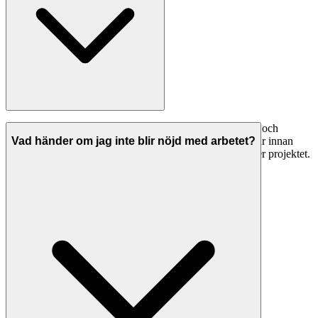
Seriösa golvläggare i Skövde har både ansvarsförsäkring och
allriskförsäkring. Be alltid om bevis på giltiga försäkringar innan
Vad händer om jag inte blir nöjd med arbetet?
arbetet påbörjas. Detta skyddar dig om något går fel under projektet.