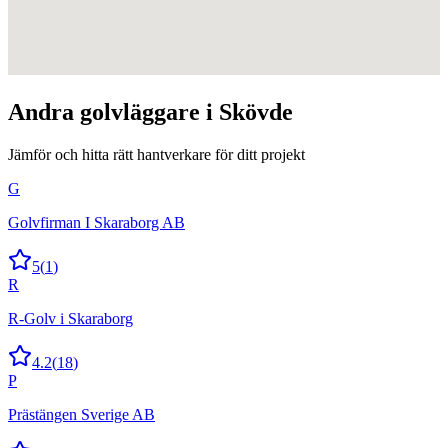
Andra
golvläggare
i
Skövde
Jämför och hitta rätt hantverkare för ditt projekt
G
Golvfirman I Skaraborg AB
5
(
1
)
R
R-Golv i Skaraborg
4.2
(
18
)
P
Prästängen Sverige AB