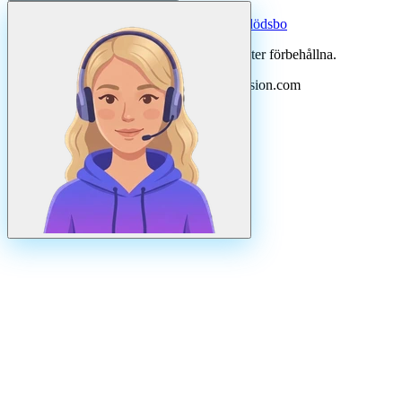
Systertjänst:
Dödsboofferter — hjälp med dödsbo
©
2026
Svenska Hantverkare. Alla rättigheter förbehållna.
Uppdaterad
augusti
2026
· Drivs av N3ovision.com