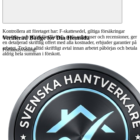
Kontrollera att företaget har: F-skattesedel, giltiga försäkringar
(ansvars- och allriskförsäkring), goda referenser och recensioner, ger
Verifierad Badge för Din Hemsida
en detaljerad skriftlig offert med alla kostnader, erbjuder garantier på
arbetet. Teckna alltid skriftligt avtal innan arbetet påbörjas och betala
Förhandsvisning:
aldrig hela summan i förskott.