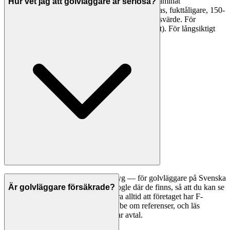
värme-/fuktkänsligt, 500-1500 kr/m² material. Laminat
Hur vet jag att golvläggare är seriösa?
(kompositmaterial): håller 15-25 år, kan inte slipas, fukttåligare, 150-
500 kr/m² material. Parkett ger högre andrahandsvärde. För
barnfamiljer/uthyrning: laminat (robust + prisvärt). För långsiktigt
boende: parkett.
Ett bra första steg är att jämföra betyg — för golvläggare på Svenska
Hantverkare visar vi betyg från Google där de finns, så att du kan se
Är golvläggare försäkrade?
vad andra kunder tycker. Kontrollera alltid att företaget har F-
skattesedel och giltiga försäkringar, be om referenser, och läs
omdömen noggrant innan du tecknar avtal.