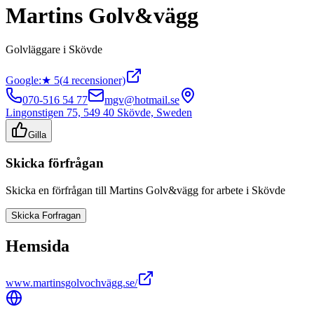
Martins Golv&vägg
Golvläggare
i
Skövde
Google:
★
5
(
4
recensioner)
070-516 54 77
mgv@hotmail.se
Lingonstigen 75, 549 40 Skövde, Sweden
Gilla
Skicka förfrågan
Skicka en förfrågan till
Martins Golv&vägg
for arbete i
Skövde
Skicka Forfragan
Hemsida
www.martinsgolvochvägg.se/