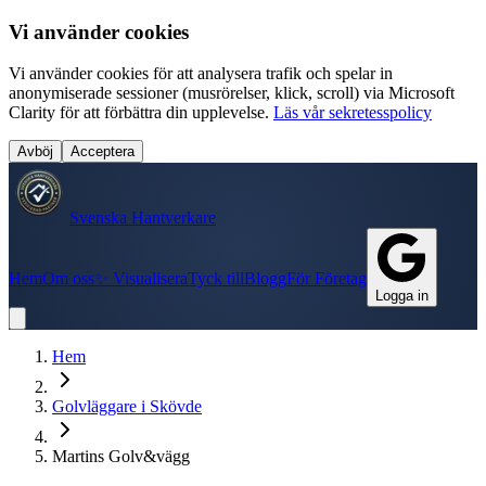
Vi använder cookies
Vi använder cookies för att analysera trafik och spelar in
anonymiserade sessioner (musrörelser, klick, scroll) via Microsoft
Clarity för att förbättra din upplevelse.
Läs vår sekretesspolicy
Avböj
Acceptera
Svenska Hantverkare
Hem
Om oss
✨ Visualisera
Tyck till
Blogg
För Företag
Logga in
Hem
Golvläggare
i
Skövde
Martins Golv&vägg