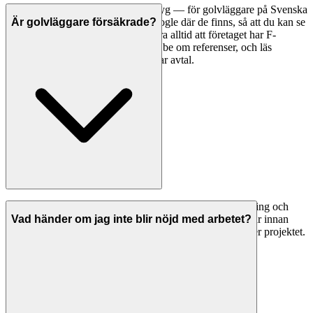
Ett bra första steg är att jämföra betyg — för golvläggare på Svenska
Hantverkare visar vi betyg från Google där de finns, så att du kan se
Är golvläggare försäkrade?
vad andra kunder tycker. Kontrollera alltid att företaget har F-
skattesedel och giltiga försäkringar, be om referenser, och läs
omdömen noggrant innan du tecknar avtal.
Seriösa golvläggare i Hudiksvall har både ansvarsförsäkring och
allriskförsäkring. Be alltid om bevis på giltiga försäkringar innan
Vad händer om jag inte blir nöjd med arbetet?
arbetet påbörjas. Detta skyddar dig om något går fel under projektet.