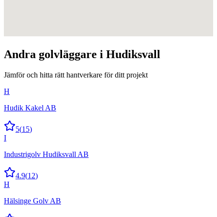
Andra
golvläggare
i
Hudiksvall
Jämför och hitta rätt hantverkare för ditt projekt
H
Hudik Kakel AB
5
(
15
)
I
Industrigolv Hudiksvall AB
4.9
(
12
)
H
Hälsinge Golv AB