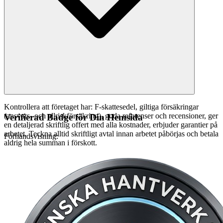
Kontrollera att företaget har: F-skattesedel, giltiga försäkringar
(ansvars- och allriskförsäkring), goda referenser och recensioner, ger
Verifierad Badge för Din Hemsida
en detaljerad skriftlig offert med alla kostnader, erbjuder garantier på
arbetet. Teckna alltid skriftligt avtal innan arbetet påbörjas och betala
Förhandsvisning:
aldrig hela summan i förskott.