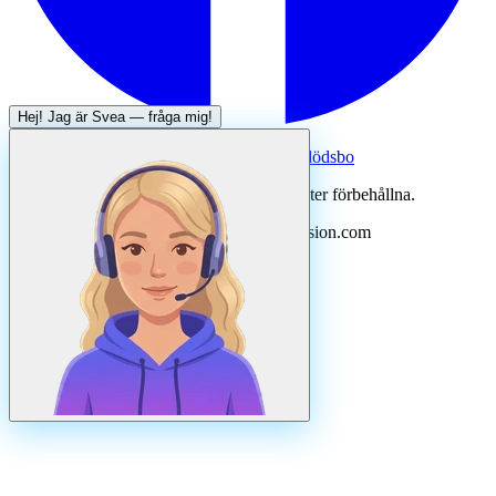
Hej! Jag är
Svea
— fråga mig!
Systertjänst:
Dödsboofferter — hjälp med dödsbo
©
2026
Svenska Hantverkare. Alla rättigheter förbehållna.
Uppdaterad
augusti
2026
· Drivs av N3ovision.com