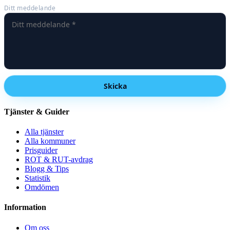
Ditt meddelande
Skicka
Tjänster & Guider
Alla tjänster
Alla kommuner
Prisguider
ROT & RUT-avdrag
Blogg & Tips
Statistik
Omdömen
Information
Om oss