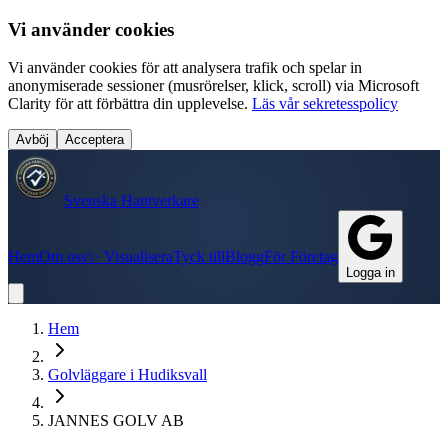
Vi använder cookies
Vi använder cookies för att analysera trafik och spelar in
anonymiserade sessioner (musrörelser, klick, scroll) via Microsoft
Clarity för att förbättra din upplevelse.
Läs vår sekretesspolicy
Avböj
Acceptera
Svenska Hantverkare
Hem
Om oss
✨ Visualisera
Tyck till
Blogg
För Företag
Logga in
Hem
Golvläggare
i
Hudiksvall
JANNES GOLV AB