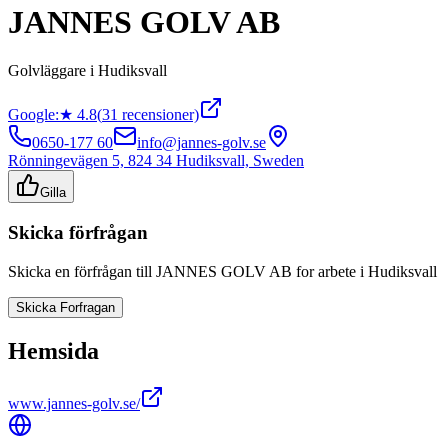
JANNES GOLV AB
Golvläggare
i
Hudiksvall
Google:
★
4.8
(
31
recensioner)
0650-177 60
info@jannes-golv.se
Rönningevägen 5, 824 34 Hudiksvall, Sweden
Gilla
Skicka förfrågan
Skicka en förfrågan till
JANNES GOLV AB
for arbete i
Hudiksvall
Skicka Forfragan
Hemsida
www.jannes-golv.se/