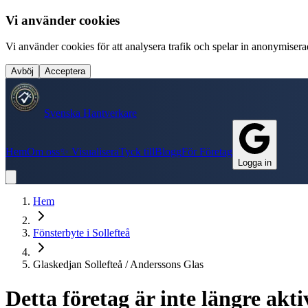
Vi använder cookies
Vi använder cookies för att analysera trafik och spelar in anonymiserade
Avböj
Acceptera
Svenska Hantverkare
Hem
Om oss
✨ Visualisera
Tyck till
Blogg
För Företag
Logga in
Hem
Fönsterbyte
i
Sollefteå
Glaskedjan Sollefteå / Anderssons Glas
Detta företag är inte längre ak