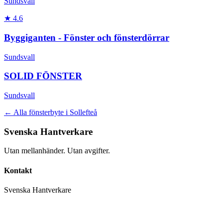
Sundsvall
★
4.6
Byggiganten - Fönster och fönsterdörrar
Sundsvall
SOLID FÖNSTER
Sundsvall
← Alla
fönsterbyte
i
Sollefteå
Svenska Hantverkare
Utan mellanhänder. Utan avgifter.
Kontakt
Svenska Hantverkare