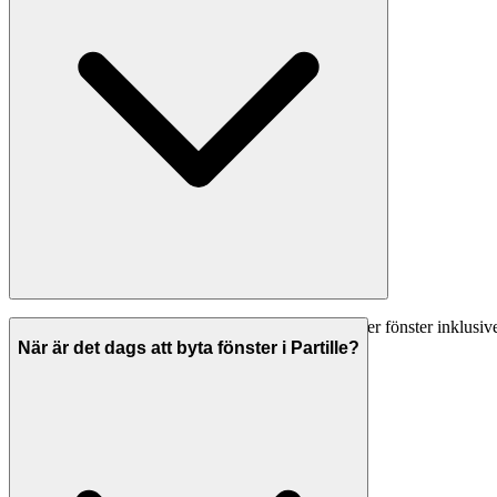
Fönsterbyte i Partille kostar vanligtvis 400-700 kr per fönster inklus
Begär alltid offerter från flera företag.
När är det dags att byta fönster i Partille?