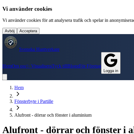
Vi använder cookies
Vi använder cookies för att analysera trafik och spelar in anonymiserade
Avböj
Acceptera
Svenska Hantverkare
Hem
Om oss
✨ Visualisera
Tyck till
Blogg
För Företag
Logga in
Hem
Fönsterbyte
i
Partille
Alufront - dörrar och fönster i aluminium
Alufront - dörrar och fönster i