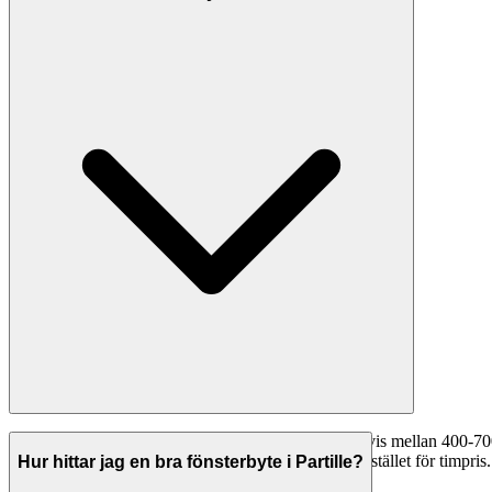
Timpriserna för fönsterbyte i Partille varierar vanligtvis mellan 400
280-490 kr/timme. Många företag erbjuder fast pris istället för timpris. 
Hur hittar jag en bra fönsterbyte i Partille?