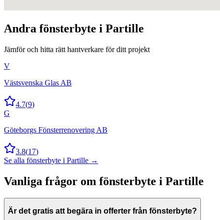
Andra
fönsterbyte
i
Partille
Jämför och hitta rätt hantverkare för ditt projekt
V
Västsvenska Glas AB
4.7
(
9
)
G
Göteborgs Fönsterrenovering AB
3.8
(
17
)
Se alla
fönsterbyte
i
Partille
→
Vanliga frågor om
fönsterbyte
i
Partille
Är det gratis att begära in offerter från fönsterbyte?