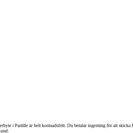
rbyte i Partille är helt kostnadsfritt. Du betalar ingenting för att skick
kund.