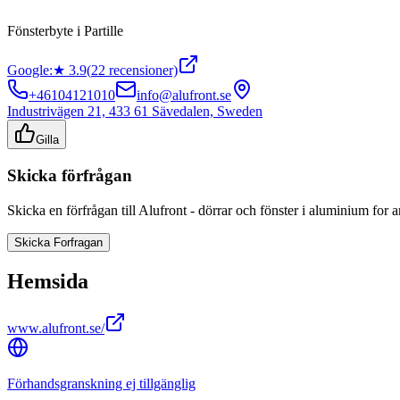
Fönsterbyte
i
Partille
Google:
★
3.9
(
22
recensioner)
+46104121010
info@alufront.se
Industrivägen 21, 433 61 Sävedalen, Sweden
Gilla
Skicka förfrågan
Skicka en förfrågan till
Alufront - dörrar och fönster i aluminium
for a
Skicka Forfragan
Hemsida
www.alufront.se/
Förhandsgranskning ej tillgänglig