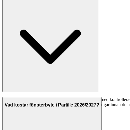
På Svenska Hantverkare listar vi fönsterbyte i Partille med kontroller
alltid att företaget har F-skattesedel och giltiga försäkringar innan du 
Vad kostar fönsterbyte i Partille 2026/2027?