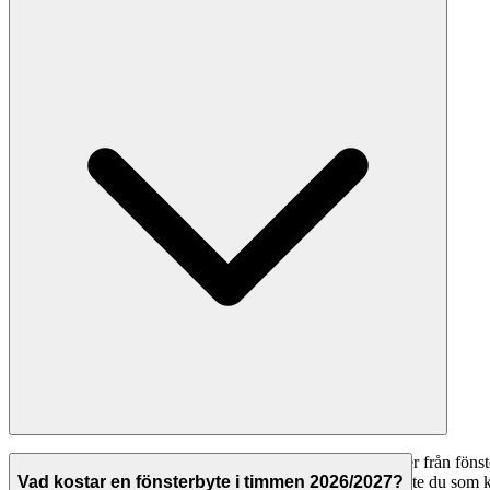
Ja, att använda Svenska Hantverkare för att jämföra offerter från fönste
offert. Hantverkarna betalar för att synas på plattformen, inte du som 
Vad kostar en fönsterbyte i timmen 2026/2027?