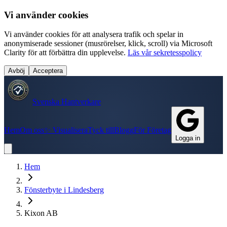
Vi använder cookies
Vi använder cookies för att analysera trafik och spelar in
anonymiserade sessioner (musrörelser, klick, scroll) via Microsoft
Clarity för att förbättra din upplevelse.
Läs vår sekretesspolicy
Avböj
Acceptera
Svenska Hantverkare
Hem
Om oss
✨ Visualisera
Tyck till
Blogg
För Företag
Logga in
Hem
Fönsterbyte
i
Lindesberg
Kixon AB