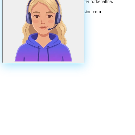
©
2026
Svenska Hantverkare. Alla rättigheter förbehållna.
Uppdaterad
augusti
2026
· Drivs av N3ovision.com