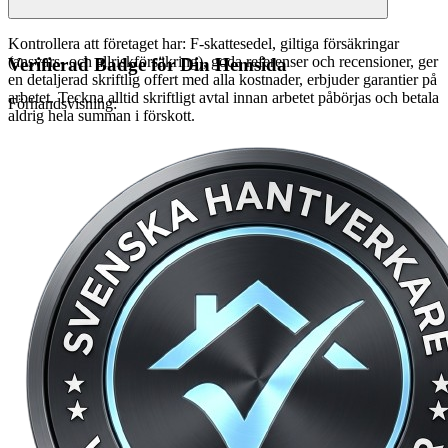
Kontrollera att företaget har: F-skattesedel, giltiga försäkringar
(ansvars- och allriskförsäkring), goda referenser och recensioner, ger
Verifierad Badge för Din Hemsida
en detaljerad skriftlig offert med alla kostnader, erbjuder garantier på
arbetet. Teckna alltid skriftligt avtal innan arbetet påbörjas och betala
Förhandsvisning:
aldrig hela summan i förskott.