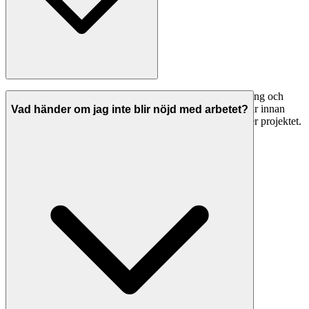
Seriösa fönsterbyte i Lindesberg har både ansvarsförsäkring och
allriskförsäkring. Be alltid om bevis på giltiga försäkringar innan
Vad händer om jag inte blir nöjd med arbetet?
arbetet påbörjas. Detta skyddar dig om något går fel under projektet.