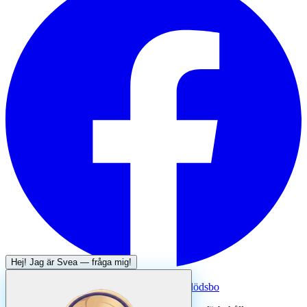
Hej! Jag är
Svea
— fråga mig!
Systertjänst:
Dödsboofferter — hjälp med dödsbo