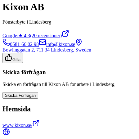
Kixon AB
Fönsterbyte
i
Lindesberg
Google:
★
4.3
(
20
recensioner)
0581-66 02 98
info@kixon.se
Bowlinggatan 2, 711 34 Lindesberg, Sweden
Gilla
Skicka förfrågan
Skicka en förfrågan till
Kixon AB
for arbete i
Lindesberg
Skicka Forfragan
Hemsida
www.kixon.se/