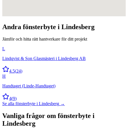
Andra
fönsterbyte
i
Lindesberg
Jämför och hitta rätt hantverkare för ditt projekt
L
Lindqvist & Son Glasmästeri i Lindesberg AB
4.5
(
24
)
H
Handtaget (Linde-Handtaget)
4
(
9
)
Se alla
fönsterbyte
i
Lindesberg
→
Vanliga frågor om
fönsterbyte
i
Lindesberg