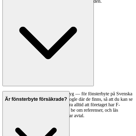
besparingar på 15-25% på uppvärmningskostnaden.
Ett bra första steg är att jämföra betyg — för fönsterbyte på Svenska
Hantverkare visar vi betyg från Google där de finns, så att du kan se
Är fönsterbyte försäkrade?
vad andra kunder tycker. Kontrollera alltid att företaget har F-
skattesedel och giltiga försäkringar, be om referenser, och läs
omdömen noggrant innan du tecknar avtal.