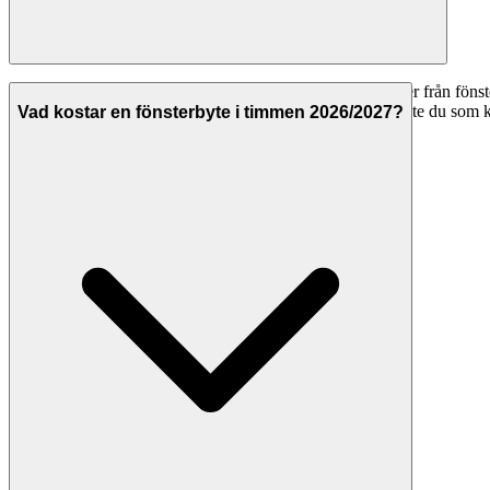
Ja, att använda Svenska Hantverkare för att jämföra offerter från fönst
offert. Hantverkarna betalar för att synas på plattformen, inte du som 
Vad kostar en fönsterbyte i timmen 2026/2027?