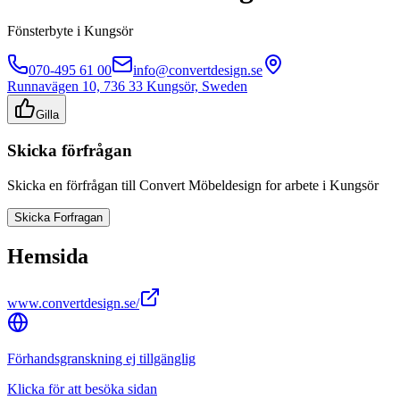
Fönsterbyte
i
Kungsör
070-495 61 00
info@convertdesign.se
Runnavägen 10, 736 33 Kungsör, Sweden
Gilla
Skicka förfrågan
Skicka en förfrågan till
Convert Möbeldesign
for arbete i
Kungsör
Skicka Forfragan
Hemsida
www.convertdesign.se/
Förhandsgranskning ej tillgänglig
Klicka för att besöka sidan