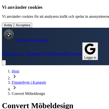
Vi använder cookies
Vi använder cookies för att analysera trafik och spelar in anonymiserade
Avböj
Acceptera
Svenska Hantverkare
Hem
Om oss
✨ Visualisera
Tyck till
Blogg
För Företag
Logga in
Hem
Fönsterbyte
i
Kungsör
Convert Möbeldesign
Convert Möbeldesign