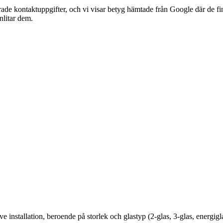
ade kontaktuppgifter, och vi visar betyg hämtade från Google där de fin
anlitar dem.
ive installation, beroende på storlek och glastyp (2-glas, 3-glas, ener