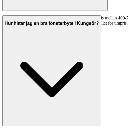
Timpriserna för fönsterbyte i Kungsör varierar vanligtvis mellan 400
280-490 kr/timme. Många företag erbjuder fast pris istället för timpris. 
Hur hittar jag en bra fönsterbyte i Kungsör?