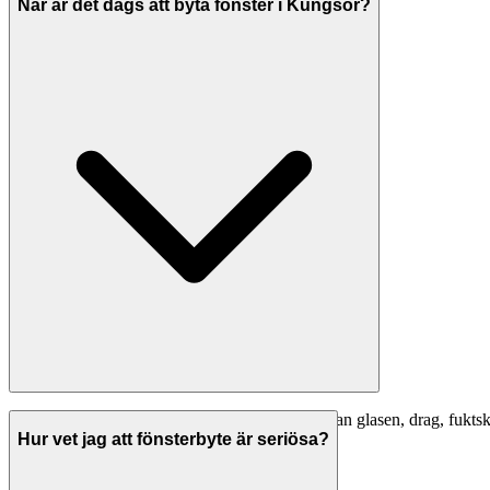
Begär alltid offerter från flera företag.
När är det dags att byta fönster i Kungsör?
Tecken på att fönsterbyte behövs: kondens mellan glasen, drag, fuktska
25% på uppvärmningskostnaden.
Hur vet jag att fönsterbyte är seriösa?