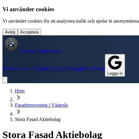
Vi använder cookies
Vi använder cookies för att analysera trafik och spelar in anonymiserade
Avböj
Acceptera
Svenska Hantverkare
Hem
Om oss
✨ Visualisera
Tyck till
Blogg
För Företag
Logga in
Hem
Fasadrenovering
i
Västerås
Stora Fasad Aktiebolag
Stora Fasad Aktiebolag