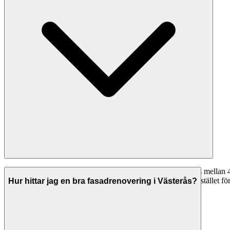
Timpriserna för fasadrenovering i Västerås varierar vanligtvis mella
kostnad 280-490 kr/timme. Många företag erbjuder fast pris istället för 
Hur hittar jag en bra fasadrenovering i Västerås?