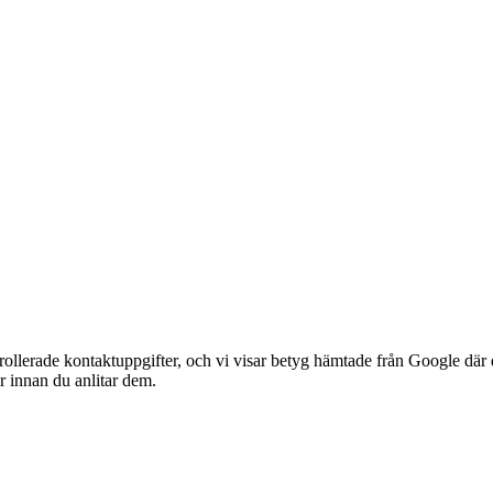
ollerade kontaktuppgifter, och vi visar betyg hämtade från Google där de
ar innan du anlitar dem.