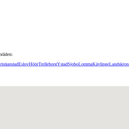
områden:
ristianstad
Eslov
Höör
Trelleborg
Ystad
Sjobo
Lomma
Kävlinge
Landskron