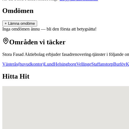
Omdömen
+ Lämna omdöme
Inga omdömen ännu — bli den första att betygsätta!
Områden vi täcker
Stora Fasad Aktiebolag
erbjuder
fasadrenovering
-tjänster i följande 
Västerås
(huvudkontor)
Lund
Helsingborg
Vellinge
Staffanstorp
Burlöv
K
Hitta Hit