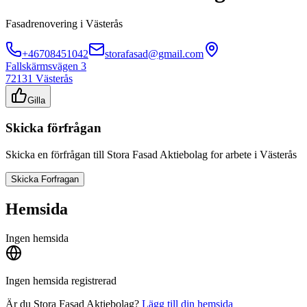
Fasadrenovering
i
Västerås
+46708451042
storafasad@gmail.com
Fallskärmsvägen 3
72131
Västerås
Gilla
Skicka förfrågan
Skicka en förfrågan till
Stora Fasad Aktiebolag
for arbete i
Västerås
Skicka Forfragan
Hemsida
Ingen hemsida
Ingen hemsida registrerad
Är du
Stora Fasad Aktiebolag
?
Lägg till din hemsida