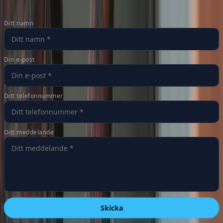
Skriv till oss
Ditt namn
Din e-post
Ditt telefonnummer
Ditt meddelande
Skicka