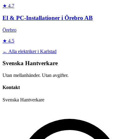
★
4.7
El & PC-Installationer i Örebro AB
Örebro
★
4.5
← Alla
elektriker
i
Karlstad
Svenska Hantverkare
Utan mellanhänder. Utan avgifter.
Kontakt
Svenska Hantverkare