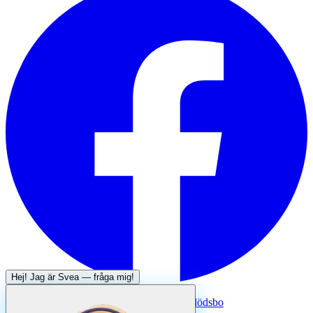
Hej! Jag är
Svea
— fråga mig!
Systertjänst:
Dödsboofferter — hjälp med dödsbo