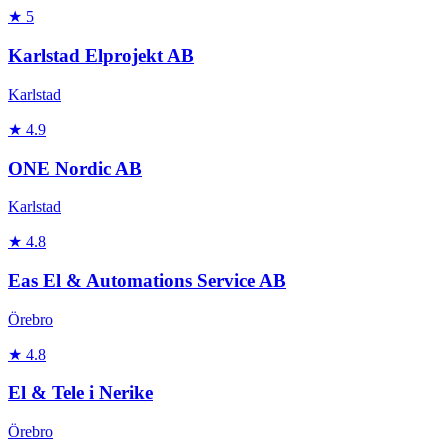
★
5
Karlstad Elprojekt AB
Karlstad
★
4.9
ONE Nordic AB
Karlstad
★
4.8
Eas El & Automations Service AB
Örebro
★
4.8
El & Tele i Nerike
Örebro