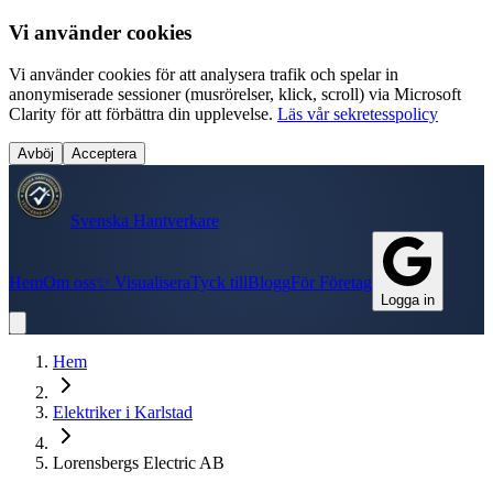
Vi använder cookies
Vi använder cookies för att analysera trafik och spelar in
anonymiserade sessioner (musrörelser, klick, scroll) via Microsoft
Clarity för att förbättra din upplevelse.
Läs vår sekretesspolicy
Avböj
Acceptera
Svenska Hantverkare
Hem
Om oss
✨ Visualisera
Tyck till
Blogg
För Företag
Logga in
Hem
Elektriker
i
Karlstad
Lorensbergs Electric AB