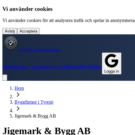
Vi använder cookies
Vi använder cookies för att analysera trafik och spelar in anonymiserade
Avböj
Acceptera
Svenska Hantverkare
Hem
Om oss
✨ Visualisera
Tyck till
Blogg
För Företag
Logga in
Hem
Byggfirmor
i
Tyresö
Jigemark & Bygg AB
Jigemark & Bygg AB