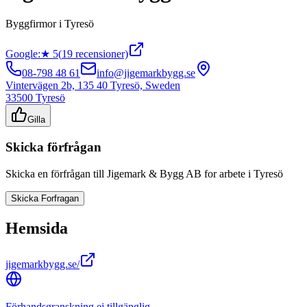
Byggfirmor
i
Tyresö
Google:
★
5
(
19
recensioner)
08-798 48 61
info@jigemarkbygg.se
Vintervägen 2b, 135 40 Tyresö, Sweden
33500
Tyresö
Gilla
Skicka förfrågan
Skicka en förfrågan till
Jigemark & Bygg AB
for arbete i
Tyresö
Skicka Forfragan
Hemsida
jigemarkbygg.se/
Förhandsgranskning ej tillgänglig