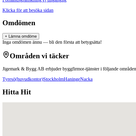
Klicka för att besöka sidan
Omdömen
+ Lämna omdöme
Inga omdömen ännu — bli den första att betygsätta!
Områden vi täcker
Jigemark & Bygg AB
erbjuder
byggfirmor
-tjänster i följande områden
Tyresö
(huvudkontor)
Stockholm
Haninge
Nacka
Hitta Hit