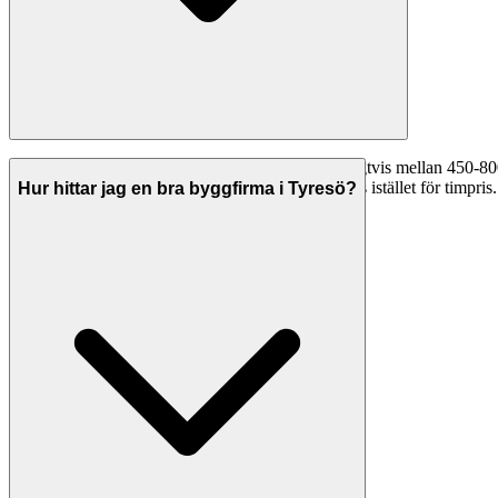
Timpriserna för byggfirmor i Tyresö varierar vanligtvis mellan 450-8
315-560 kr/timme. Många företag erbjuder fast pris istället för timpris. 
Hur hittar jag en bra byggfirma i Tyresö?