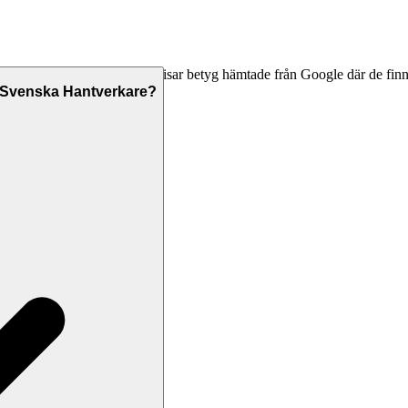
e kontaktuppgifter, och vi visar betyg hämtade från Google där de finns
anlitar dem.
a Svenska Hantverkare?