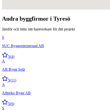
Andra
byggfirmor
i
Tyresö
Jämför och hitta rätt hantverkare för ditt projekt
S
SUC Byggentreprenad AB
5
(
4
)
A
AB Bygg Selå
5
(
11
)
A
Alltreko Bygg AB
5
(
6
)
S