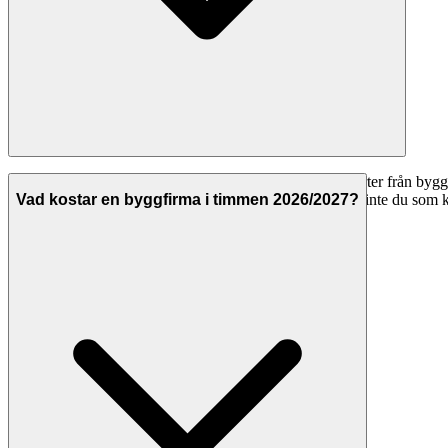
Ja, att använda Svenska Hantverkare för att jämföra offerter från byggf
offert. Hantverkarna betalar för att synas på plattformen, inte du som 
Vad kostar en byggfirma i timmen 2026/2027?