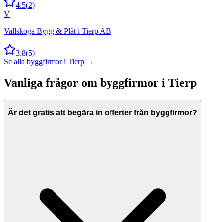
4.5
(
2
)
V
Vallskoga Bygg & Plåt i Tierp AB
3.8
(
5
)
Se alla
byggfirmor
i
Tierp
→
Vanliga frågor om
byggfirmor
i
Tierp
Är det gratis att begära in offerter från byggfirmor?