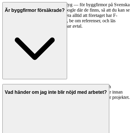
Ett bra första steg är att jämföra betyg — för byggfirmor på Svenska
Hantverkare visar vi betyg från Google där de finns, så att du kan se
Är byggfirmor försäkrade?
vad andra kunder tycker. Kontrollera alltid att företaget har F-
skattesedel och giltiga försäkringar, be om referenser, och läs
omdömen noggrant innan du tecknar avtal.
Seriösa byggfirmor i Tierp har både ansvarsförsäkring och
allriskförsäkring. Be alltid om bevis på giltiga försäkringar innan
Vad händer om jag inte blir nöjd med arbetet?
arbetet påbörjas. Detta skyddar dig om något går fel under projektet.