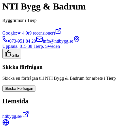
NTI Bygg & Badrum
Byggfirmor
i
Tierp
Google:
★
4.9
(
9
recensioner)
073-951 84 20
info@ntibygg.se
Uppsala, 815 38 Tierp, Sweden
Gilla
Skicka förfrågan
Skicka en förfrågan till
NTI Bygg & Badrum
for arbete i
Tierp
Skicka Forfragan
Hemsida
ntibygg.se/