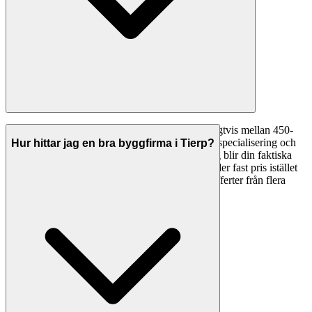
Timpriserna för byggfirmor i Tierp varierar vanligtvis mellan 450-
800 kr/timme beroende på företagets erfarenhet, specialisering och
Hur hittar jag en bra byggfirma i Tierp?
komplexiteten av arbetet. Med ROT 30%-avdrag blir din faktiska
kostnad 315-560 kr/timme. Många företag erbjuder fast pris istället
för timpris. Vi rekommenderar att alltid begära offerter från flera
företag för att jämföra både pris och tjänster.