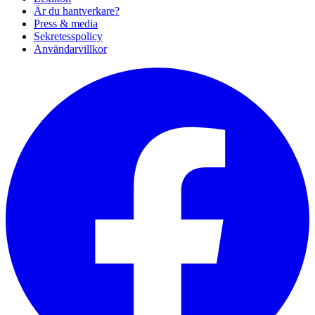
Är du hantverkare?
Press & media
Sekretesspolicy
Användarvillkor