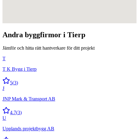
Andra
byggfirmor
i
Tierp
Jämför och hitta rätt hantverkare för ditt projekt
T
T K Bygg i Tierp
5
(
3
)
J
JNP Mark & Transport AB
4.7
(
3
)
U
Upplands projektbygg AB