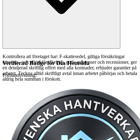
Kontrollera att företaget har: F-skattesedel, giltiga försäkringar
(ansvars- och allriskförsäkring), goda referenser och recensioner, ger
Verifierad Badge för Din Hemsida
en detaljerad skriftlig offert med alla kostnader, erbjuder garantier på
arbetet. Teckna alltid skriftligt avtal innan arbetet påbörjas och betala
Förhandsvisning:
aldrig hela summan i förskott.