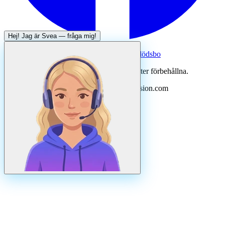
Hej! Jag är
Svea
— fråga mig!
Systertjänst:
Dödsboofferter — hjälp med dödsbo
©
2026
Svenska Hantverkare. Alla rättigheter förbehållna.
Uppdaterad
augusti
2026
· Drivs av N3ovision.com