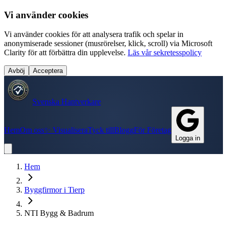
Vi använder cookies
Vi använder cookies för att analysera trafik och spelar in
anonymiserade sessioner (musrörelser, klick, scroll) via Microsoft
Clarity för att förbättra din upplevelse.
Läs vår sekretesspolicy
Avböj
Acceptera
Svenska Hantverkare
Hem
Om oss
✨ Visualisera
Tyck till
Blogg
För Företag
Logga in
Hem
Byggfirmor
i
Tierp
NTI Bygg & Badrum