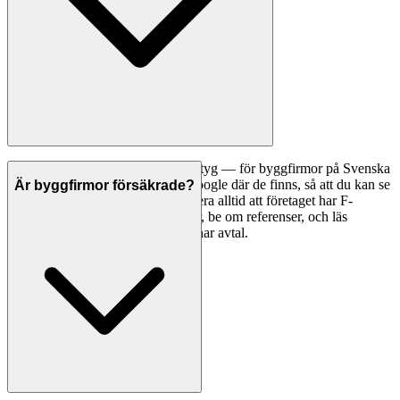
Ett bra första steg är att jämföra betyg — för byggfirmor på Svenska
Hantverkare visar vi betyg från Google där de finns, så att du kan se
Är byggfirmor försäkrade?
vad andra kunder tycker. Kontrollera alltid att företaget har F-
skattesedel och giltiga försäkringar, be om referenser, och läs
omdömen noggrant innan du tecknar avtal.