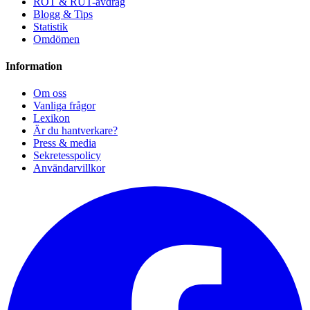
ROT & RUT-avdrag
Blogg & Tips
Statistik
Omdömen
Information
Om oss
Vanliga frågor
Lexikon
Är du hantverkare?
Press & media
Sekretesspolicy
Användarvillkor