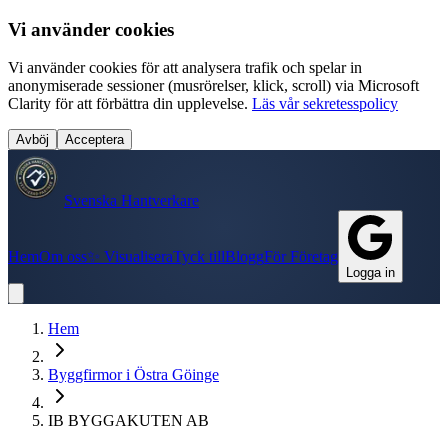
Vi använder cookies
Vi använder cookies för att analysera trafik och spelar in
anonymiserade sessioner (musrörelser, klick, scroll) via Microsoft
Clarity för att förbättra din upplevelse.
Läs vår sekretesspolicy
Avböj
Acceptera
Svenska Hantverkare
Hem
Om oss
✨ Visualisera
Tyck till
Blogg
För Företag
Logga in
Hem
Byggfirmor
i
Östra Göinge
IB BYGGAKUTEN AB