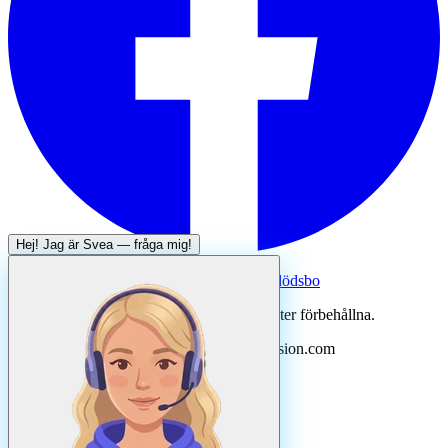
Hej! Jag är
Svea
— fråga mig!
Systertjänst:
Dödsboofferter — hjälp med dödsbo
©
2026
Svenska Hantverkare. Alla rättigheter förbehållna.
Uppdaterad
augusti
2026
· Drivs av N3ovision.com