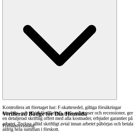
Kontrollera att företaget har: F-skattesedel, giltiga försäkringar
(ansvars- och allriskförsäkring), goda referenser och recensioner, ger
Verifierad Badge för Din Hemsida
en detaljerad skriftlig offert med alla kostnader, erbjuder garantier på
arbetet. Teckna alltid skriftligt avtal innan arbetet påbörjas och betala
Förhandsvisning:
aldrig hela summan i förskott.