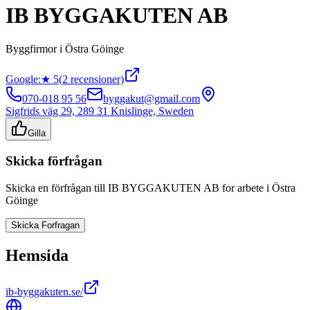
IB BYGGAKUTEN AB
Byggfirmor
i
Östra Göinge
Google:
★
5
(
2
recensioner)
070-018 95 56
byggakut@gmail.com
Sigfrids väg 29, 289 31 Knislinge, Sweden
Gilla
Skicka förfrågan
Skicka en förfrågan till
IB BYGGAKUTEN AB
for arbete i
Östra
Göinge
Skicka Forfragan
Hemsida
ib-byggakuten.se/