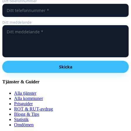
Ditt telefonnummer
Ditt meddelande
Skicka
Tjänster & Guider
Alla tjänster
Alla kommuner
Prisguider
ROT & RUT-avdrag
Blogg & Tips
Statistik
Omdömen