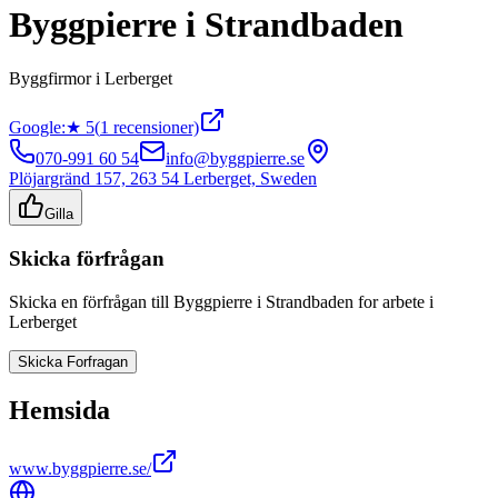
Byggpierre i Strandbaden
Byggfirmor
i
Lerberget
Google:
★
5
(
1
recensioner)
070-991 60 54
info@byggpierre.se
Plöjargränd 157, 263 54 Lerberget, Sweden
Gilla
Skicka förfrågan
Skicka en förfrågan till
Byggpierre i Strandbaden
for arbete i
Lerberget
Skicka Forfragan
Hemsida
www.byggpierre.se/