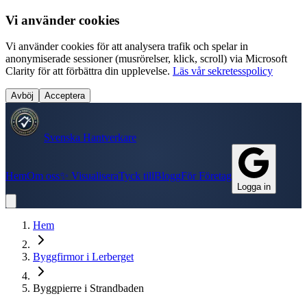
Vi använder cookies
Vi använder cookies för att analysera trafik och spelar in
anonymiserade sessioner (musrörelser, klick, scroll) via Microsoft
Clarity för att förbättra din upplevelse.
Läs vår sekretesspolicy
Avböj
Acceptera
Svenska Hantverkare
Hem
Om oss
✨ Visualisera
Tyck till
Blogg
För Företag
Logga in
Hem
Byggfirmor
i
Lerberget
Byggpierre i Strandbaden