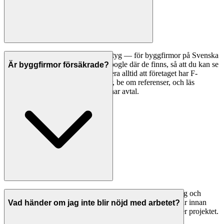
Ett bra första steg är att jämföra betyg — för byggfirmor på Svenska
Hantverkare visar vi betyg från Google där de finns, så att du kan se
Är byggfirmor försäkrade?
vad andra kunder tycker. Kontrollera alltid att företaget har F-
skattesedel och giltiga försäkringar, be om referenser, och läs
omdömen noggrant innan du tecknar avtal.
Seriösa byggfirmor i Lerberget har både ansvarsförsäkring och
allriskförsäkring. Be alltid om bevis på giltiga försäkringar innan
Vad händer om jag inte blir nöjd med arbetet?
arbetet påbörjas. Detta skyddar dig om något går fel under projektet.