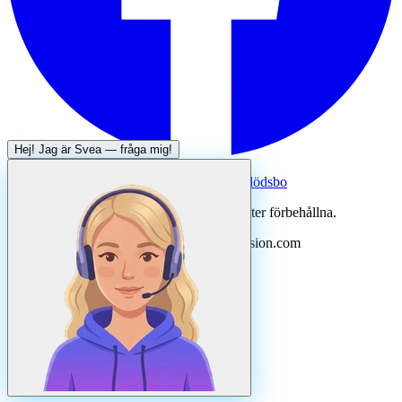
Hej! Jag är
Svea
— fråga mig!
Systertjänst:
Dödsboofferter — hjälp med dödsbo
©
2026
Svenska Hantverkare. Alla rättigheter förbehållna.
Uppdaterad
augusti
2026
· Drivs av N3ovision.com