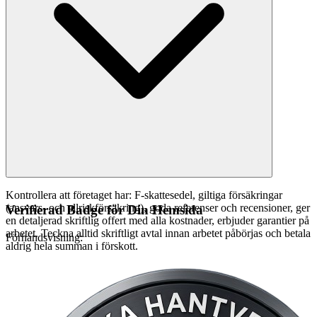
Kontrollera att företaget har: F-skattesedel, giltiga försäkringar
(ansvars- och allriskförsäkring), goda referenser och recensioner, ger
Verifierad Badge för Din Hemsida
en detaljerad skriftlig offert med alla kostnader, erbjuder garantier på
arbetet. Teckna alltid skriftligt avtal innan arbetet påbörjas och betala
Förhandsvisning:
aldrig hela summan i förskott.