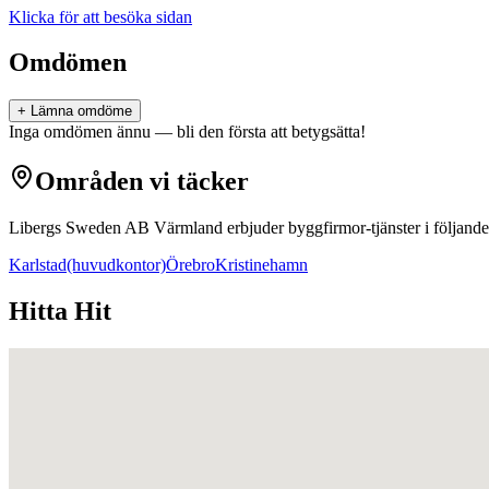
Klicka för att besöka sidan
Omdömen
+ Lämna omdöme
Inga omdömen ännu — bli den första att betygsätta!
Områden vi täcker
Libergs Sweden AB Värmland
erbjuder
byggfirmor
-tjänster i följan
Karlstad
(huvudkontor)
Örebro
Kristinehamn
Hitta Hit