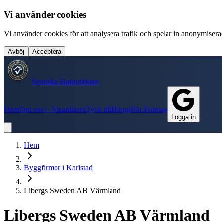
Vi använder cookies
Vi använder cookies för att analysera trafik och spelar in anonymiserade
Avböj
Acceptera
Svenska Hantverkare
Hem
Om oss
✨ Visualisera
Tyck till
Blogg
För Företag
Logga in
Hem
Byggfirmor
i
Karlstad
Libergs Sweden AB Värmland
Libergs Sweden AB Värmland