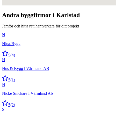
Andra
byggfirmor
i
Karlstad
Jämför och hitta rätt hantverkare för ditt projekt
N
Nipa-Bygg
5
(
4
)
H
Hus & Bygg i Värmland AB
5
(
1
)
N
Nicke Snickare I Värmland Ab
5
(
2
)
S