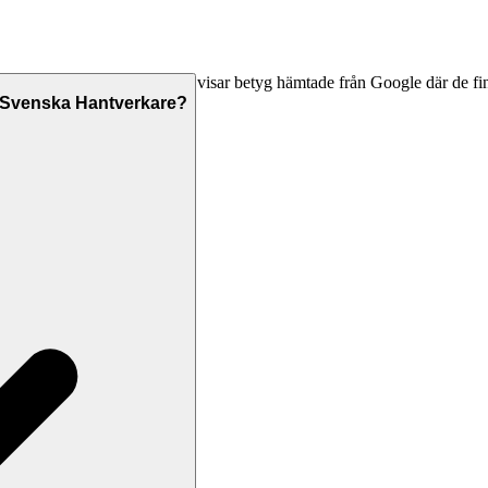
ade kontaktuppgifter, och vi visar betyg hämtade från Google där de fin
anlitar dem.
a Svenska Hantverkare?