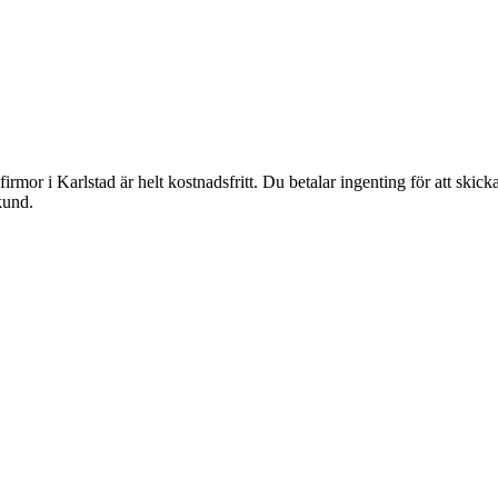
irmor i Karlstad är helt kostnadsfritt. Du betalar ingenting för att skic
kund.