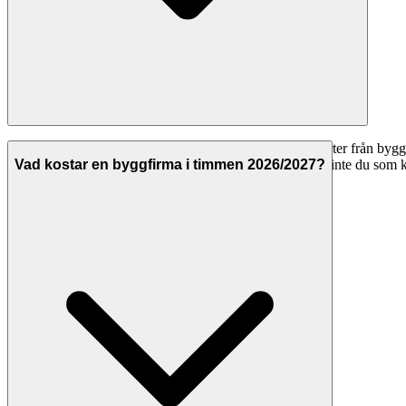
Ja, att använda Svenska Hantverkare för att jämföra offerter från byggf
offert. Hantverkarna betalar för att synas på plattformen, inte du som 
Vad kostar en byggfirma i timmen 2026/2027?