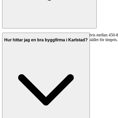
Timpriserna för byggfirmor i Karlstad varierar vanligtvis mellan 450
315-560 kr/timme. Många företag erbjuder fast pris istället för timpris. 
Hur hittar jag en bra byggfirma i Karlstad?