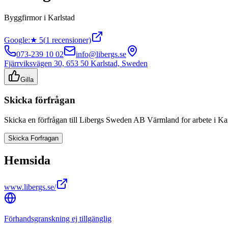
Byggfirmor
i
Karlstad
Google:
★
5
(
1
recensioner)
073-239 10 02
info@libergs.se
Fjärrviksvägen 30, 653 50 Karlstad, Sweden
Gilla
Skicka förfrågan
Skicka en förfrågan till
Libergs Sweden AB Värmland
for arbete i
Kar
Skicka Forfragan
Hemsida
www.libergs.se/
Förhandsgranskning ej tillgänglig