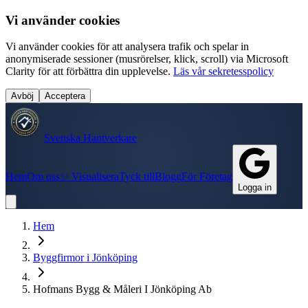
Vi använder cookies
Vi använder cookies för att analysera trafik och spelar in
anonymiserade sessioner (musrörelser, klick, scroll) via Microsoft
Clarity för att förbättra din upplevelse.
Läs vår sekretesspolicy
Avböj
Acceptera
Svenska Hantverkare
Hem
Om oss
✨ Visualisera
Tyck till
Blogg
För Företag
Logga in
Hem
Byggfirmor
i
Jönköping
Hofmans Bygg & Måleri I Jönköping Ab