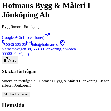
Hofmans Bygg & Måleri I
Jönköping Ab
Byggfirmor
i
Jönköping
Google:
★
5
(
1
recensioner)
036-525 25
info@hofmans.se
Värnamovägen 38, 553 39 Jönköping, Sweden
55500
Jönköping
Gilla
Skicka förfrågan
Skicka en förfrågan till
Hofmans Bygg & Måleri I Jönköping Ab
for
arbete i
Jönköping
Skicka Forfragan
Hemsida