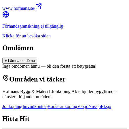
www.hofmans.se/
Förhandsgranskning ej tillgänglig
Klicka för att besöka sidan
Omdömen
+ Lämna omdöme
Inga omdömen ännu — bli den första att betygsätta!
Områden vi täcker
Hofmans Bygg & Måleri I Jönköping Ab
erbjuder
byggfirmor
-
tjänster i följande områden:
Jönköping
(huvudkontor)
Borås
Linköping
Växjö
Nassjo
Eksjo
Hitta Hit