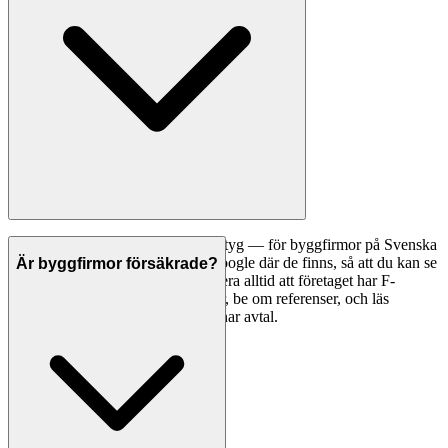
Ett bra första steg är att jämföra betyg — för byggfirmor på Svenska
Hantverkare visar vi betyg från Google där de finns, så att du kan se
Är byggfirmor försäkrade?
vad andra kunder tycker. Kontrollera alltid att företaget har F-
skattesedel och giltiga försäkringar, be om referenser, och läs
omdömen noggrant innan du tecknar avtal.