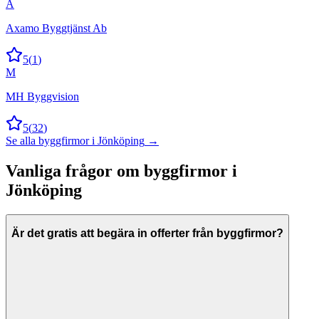
A
Axamo Byggtjänst Ab
5
(
1
)
M
MH Byggvision
5
(
32
)
Se alla
byggfirmor
i
Jönköping
→
Vanliga frågor om
byggfirmor
i
Jönköping
Är det gratis att begära in offerter från byggfirmor?