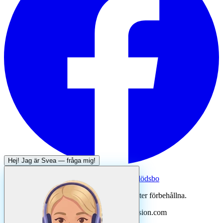
Hej! Jag är
Svea
— fråga mig!
Systertjänst:
Dödsboofferter — hjälp med dödsbo
©
2026
Svenska Hantverkare. Alla rättigheter förbehållna.
Uppdaterad
augusti
2026
· Drivs av N3ovision.com