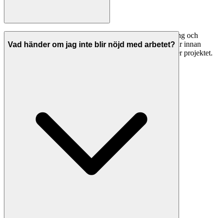
Seriösa byggfirmor i Jönköping har både ansvarsförsäkring och
allriskförsäkring. Be alltid om bevis på giltiga försäkringar innan
Vad händer om jag inte blir nöjd med arbetet?
arbetet påbörjas. Detta skyddar dig om något går fel under projektet.