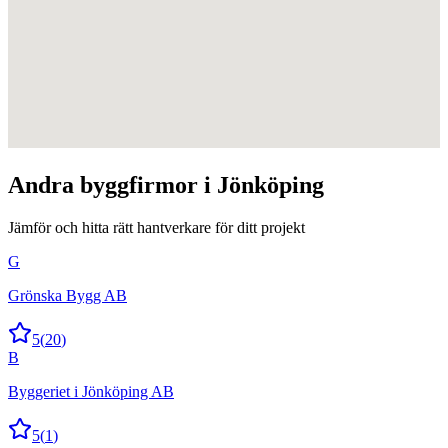
Andra
byggfirmor
i
Jönköping
Jämför och hitta rätt hantverkare för ditt projekt
G
Grönska Bygg AB
5
(
20
)
B
Byggeriet i Jönköping AB
5
(
1
)