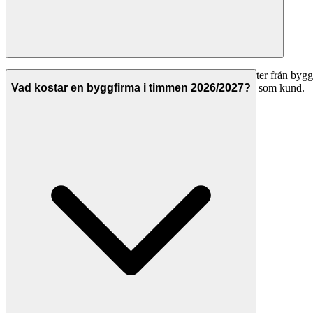
Ja, att använda Svenska Hantverkare för att jämföra offerter från byggf
Hantverkarna betalar för att synas på plattformen, inte du som kund.
Vad kostar en byggfirma i timmen 2026/2027?