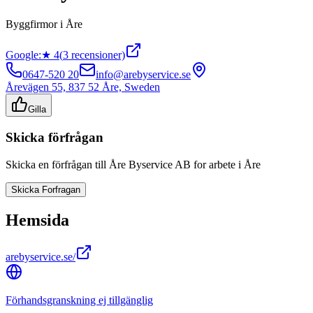
Byggfirmor
i
Åre
Google:
★
4
(
3
recensioner)
0647-520 20
info@arebyservice.se
Årevägen 55, 837 52 Åre, Sweden
Gilla
Skicka förfrågan
Skicka en förfrågan till
Åre Byservice AB
for arbete i
Åre
Skicka Forfragan
Hemsida
arebyservice.se/
Förhandsgranskning ej tillgänglig