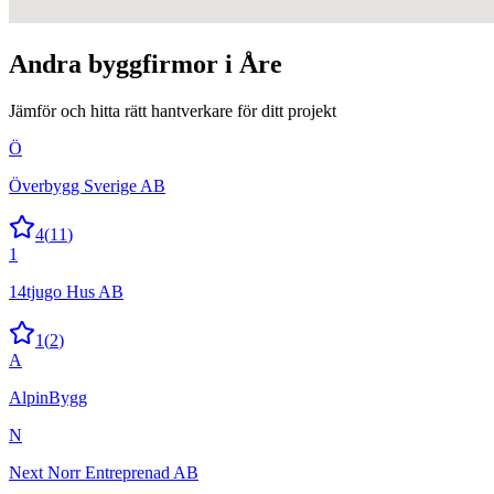
Andra
byggfirmor
i
Åre
Jämför och hitta rätt hantverkare för ditt projekt
Ö
Överbygg Sverige AB
4
(
11
)
1
14tjugo Hus AB
1
(
2
)
A
AlpinBygg
N
Next Norr Entreprenad AB