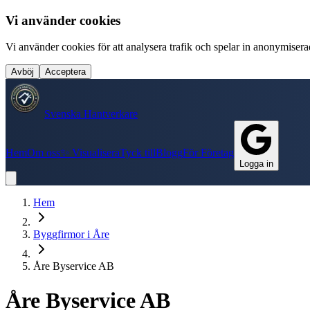
Vi använder cookies
Vi använder cookies för att analysera trafik och spelar in anonymiserade
Avböj
Acceptera
Svenska Hantverkare
Hem
Om oss
✨ Visualisera
Tyck till
Blogg
För Företag
Logga in
Hem
Byggfirmor
i
Åre
Åre Byservice AB
Åre Byservice AB