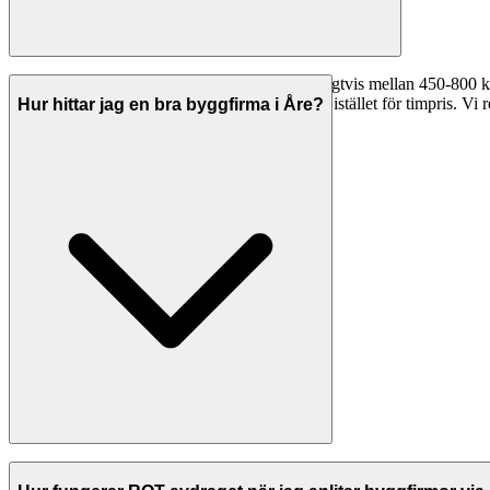
Timpriserna för byggfirmor i Åre varierar vanligtvis mellan 450-800 
560 kr/timme. Många företag erbjuder fast pris istället för timpris. Vi r
Hur hittar jag en bra byggfirma i Åre?
På Svenska Hantverkare listar vi byggfirmor i Åre med kontrollerade ko