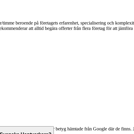
kr/timme beroende på företagets erfarenhet, specialisering och komplex
ekommenderar att alltid begära offerter från flera företag för att jämföra 
ntaktuppgifter, och vi visar betyg hämtade från Google där de finns. Jä