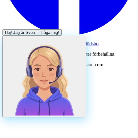
Hej! Jag är
Svea
— fråga mig!
Systertjänst:
Dödsboofferter — hjälp med dödsbo
©
2026
Svenska Hantverkare. Alla rättigheter förbehållna.
Uppdaterad
augusti
2026
· Drivs av N3ovision.com