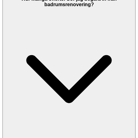
Seriösa företag ger garantier på sitt arbete. Om ni inte kommer
badrumsrenovering?
överens kan du vända dig till Allmänna Reklamationsnämnden
(ARN) eller konsumentvägledningen. Kontrollera alltid
garantivillkoren innan arbetet påbörjas.