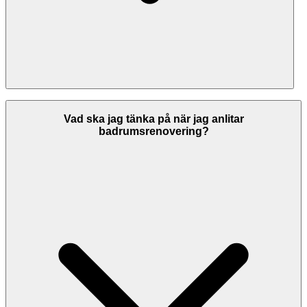
Jämför inte bara pris, utan även: vad som ingår i priset, kvalitet på
material, tidsplan, referenser och recensioner, försäkringar och
Vad ska jag tänka på när jag anlitar
garantier, betalningsvillkor. Svenska Hantverkare visar recensioner
badrumsrenovering?
från Google Reviews så du enkelt kan jämföra företagens kvalitet
och vad tidigare kunder tycker.