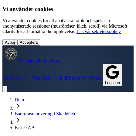
Vi använder cookies
Vi använder cookies för att analysera trafik och spelar in
anonymiserade sessioner (musrörelser, klick, scroll) via Microsoft
Clarity för att förbättra din upplevelse.
Läs vår sekretesspolicy
Avböj
Acceptera
Svenska Hantverkare
Hem
Om oss
✨ Visualisera
Tyck till
Blogg
För Företag
Logga in
Hem
Badrumsrenovering
i
Skellefteå
Fastec AB