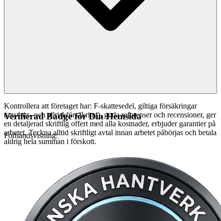
Kontrollera att företaget har: F-skattesedel, giltiga försäkringar
(ansvars- och allriskförsäkring), goda referenser och recensioner, ger
Verifierad Badge för Din Hemsida
en detaljerad skriftlig offert med alla kostnader, erbjuder garantier på
arbetet. Teckna alltid skriftligt avtal innan arbetet påbörjas och betala
Förhandsvisning:
aldrig hela summan i förskott.