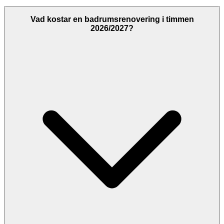
Ja, att använda Svenska Hantverkare för att jämföra offerter från
badrumsrenovering i Skellefteå är helt kostnadsfritt. Du betalar
Vad kostar en badrumsrenovering i timmen
ingenting för att skicka Förfrågningar, och det finns ingen skyldighet
2026/2027?
att acceptera någon offert. Hantverkarna betalar för att synas på
plattformen, inte du som kund.