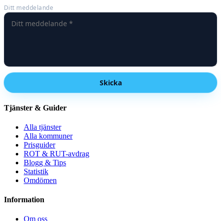
Ditt meddelande
Skicka
Tjänster & Guider
Alla tjänster
Alla kommuner
Prisguider
ROT & RUT-avdrag
Blogg & Tips
Statistik
Omdömen
Information
Om oss