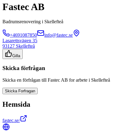
Fastec AB
Badrumsrenovering
i
Skellefteå
+4691087850
info@fastec.se
Lasarettsvägen 35
93127
Skellefteå
Gilla
Skicka förfrågan
Skicka en förfrågan till
Fastec AB
for arbete i
Skellefteå
Skicka Forfragan
Hemsida
fastec.se/