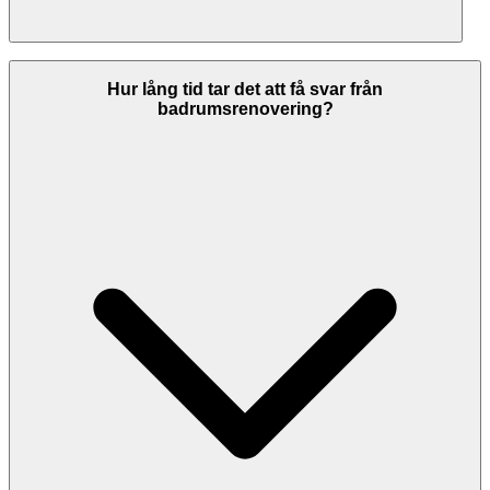
En professionell offert från en badrumsrenovering ska innehålla:
detaljerad specifikation av arbetet, material som ingår, tidsplan med
Hur lång tid tar det att få svar från
start- och slutdatum, total kostnad uppdelad på arbetskostnad och
badrumsrenovering?
material, betalningsvillkor, garantier och eventuella förbehåll. Be
alltid om en skriftlig offert innan arbetet påbörjas.