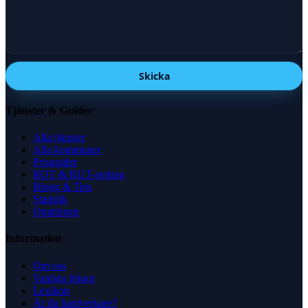
Skicka
Tjänster & Guider
Alla tjänster
Alla kommuner
Prisguider
ROT & RUT-avdrag
Blogg & Tips
Statistik
Omdömen
Information
Om oss
Vanliga frågor
Lexikon
Är du hantverkare?