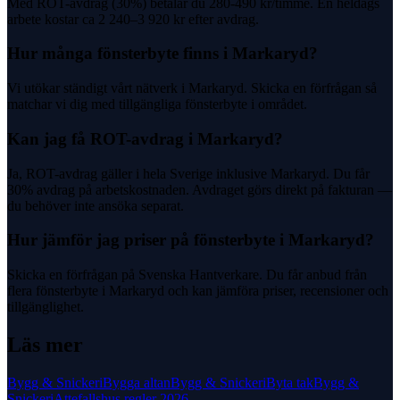
Med ROT-avdrag (30%) betalar du 280-490 kr/timme. En heldags
arbete kostar ca 2 240–3 920 kr efter avdrag.
Hur många fönsterbyte finns i Markaryd?
Vi utökar ständigt vårt nätverk i Markaryd. Skicka en förfrågan så
matchar vi dig med tillgängliga fönsterbyte i området.
Kan jag få ROT-avdrag i Markaryd?
Ja, ROT-avdrag gäller i hela Sverige inklusive Markaryd. Du får
30% avdrag på arbetskostnaden. Avdraget görs direkt på fakturan —
du behöver inte ansöka separat.
Hur jämför jag priser på fönsterbyte i Markaryd?
Skicka en förfrågan på Svenska Hantverkare. Du får anbud från
flera fönsterbyte i Markaryd och kan jämföra priser, recensioner och
tillgänglighet.
Läs mer
Bygg & Snickeri
Bygga altan
Bygg & Snickeri
Byta tak
Bygg &
Snickeri
Attefallshus regler 2026