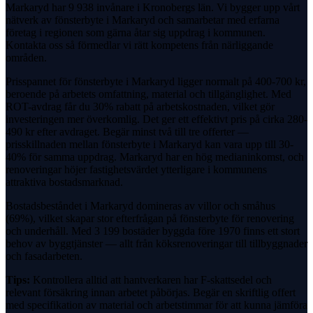
Markaryd har 9 938 invånare i Kronobergs län. Vi bygger upp vårt
nätverk av fönsterbyte i Markaryd och samarbetar med erfarna
företag i regionen som gärna åtar sig uppdrag i kommunen.
Kontakta oss så förmedlar vi rätt kompetens från närliggande
områden.
Prisspannet för fönsterbyte i Markaryd ligger normalt på 400-700 kr,
beroende på arbetets omfattning, material och tillgänglighet. Med
ROT-avdrag får du 30% rabatt på arbetskostnaden, vilket gör
investeringen mer överkomlig. Det ger ett effektivt pris på cirka 280-
490 kr efter avdraget. Begär minst två till tre offerter —
prisskillnaden mellan fönsterbyte i Markaryd kan vara upp till 30-
40% för samma uppdrag. Markaryd har en hög medianinkomst, och
renoveringar höjer fastighetsvärdet ytterligare i kommunens
attraktiva bostadsmarknad.
Bostadsbeståndet i Markaryd domineras av villor och småhus
(69%), vilket skapar stor efterfrågan på fönsterbyte för renovering
och underhåll. Med 3 199 bostäder byggda före 1970 finns ett stort
behov av byggtjänster — allt från köksrenoveringar till tillbyggnader
och fasadarbeten.
Tips:
Kontrollera alltid att hantverkaren har F-skattsedel och
relevant försäkring innan arbetet påbörjas. Begär en skriftlig offert
med specifikation av material och arbetstimmar för att kunna jämföra