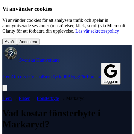
Vi använder cookies
Vi använder cookies för att analysera trafik och spelar in
anonymiserade sessioner (musrörelser, klick, scroll) via Microsoft
Clarity för att förbättra din upplevelse.
Läs vår sekretesspolicy
Avböj
Acceptera
Svenska Hantverkare
Hem
Om oss
✨ Visualisera
Tyck till
Blogg
För Företag
Logga in
Hem
→
Priser
→
Fönsterbyte
→
Markaryd
Vad kostar
fönsterbyte
i
Markaryd
?