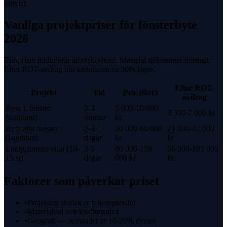
rättvist.
Vanliga projektpriser för
fönsterbyte
2026
Riktpriser inkluderar arbetskostnad. Material tillkommer normalt.
Efter
ROT-avdrag
blir kostnaden ca
30%
lägre.
Efter
ROT-
Projekt
Tid
Pris (före)
avdrag
Byta 1 fonster
2-3
5 000-10 000
3 500-7 000 kr
(standard)
timmar
kr
Byta alla fonster
2-3
30 000-60 000
21 000-42 000
(lagenhet)
dagar
kr
kr
Energifonster villa (10-
3-5
80 000-150
56 000-105 000
15 st)
dagar
000 kr
kr
Faktorer som påverkar priset
•
Projektets storlek och komplexitet
•
Materialval och kvalitetsniva
•
Geografi — storstader ar 10-20% dyrare