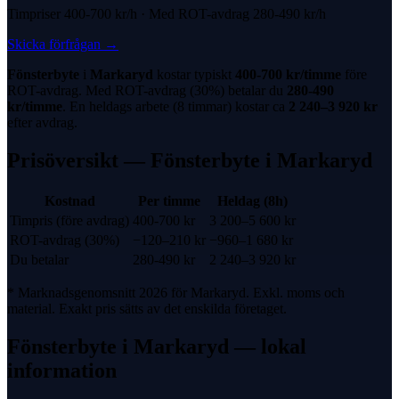
Timpriser
400-700 kr
/h · Med
ROT-avdrag
280-490 kr
/h
Skicka förfrågan
→
Fönsterbyte
i
Markaryd
kostar typiskt
400-700 kr
/timme
före
ROT-avdrag
. Med
ROT-avdrag
(
30%
) betalar du
280-490
kr
/timme
. En heldags arbete (8 timmar) kostar ca
2 240
–
3 920
kr
efter avdrag.
Prisöversikt —
Fönsterbyte
i
Markaryd
Kostnad
Per timme
Heldag (8h)
Timpris (före avdrag)
400-700 kr
3 200
–
5 600
kr
ROT-avdrag
(
30%
)
−
120
–
210
kr
−
960
–
1 680
kr
Du betalar
280-490 kr
2 240
–
3 920
kr
* Marknadsgenomsnitt 2026 för
Markaryd
. Exkl. moms och
material. Exakt pris sätts av det enskilda företaget.
Fönsterbyte
i
Markaryd
— lokal
information