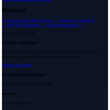
Relaterat
Fönsterbyte
priser (hela Sverige) →
|
Fönsterbyte
i
Markaryd
→
|
ROT/RUT-kalkylator →
|
Alla hantverkarpriser →
Svenska Hantverkare
Ska du renovera?
Beskriv jobbet en gång. Vi tar det vidare till lokala firmor i din
kommun — kostnadsfritt och utan att du binder dig.
Beskriv ditt projekt
Svenska Hantverkare
Utan mellanhänder. Utan avgifter.
Kontakt
Svenska Hantverkare