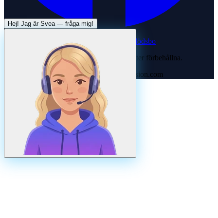
Hej! Jag är
Svea
— fråga mig!
Systertjänst:
Dödsboofferter — hjälp med dödsbo
©
2026
Svenska Hantverkare. Alla rättigheter förbehållna.
Uppdaterad
augusti
2026
· Drivs av N3ovision.com