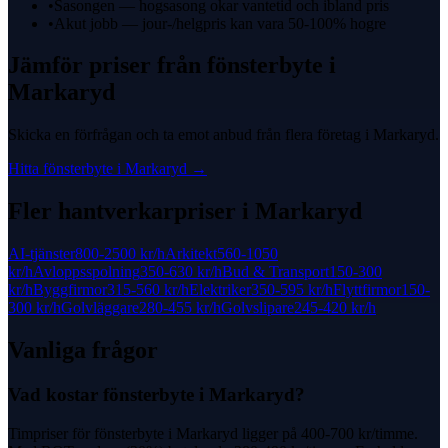
•
Sasongen — hogsasong okar vantetid och ibland pris
•
Akut jobb — jour-/helgpris kan vara 50-100% hogre
Jämför priser från
fönsterbyte
i
Markaryd
Skicka en förfrågan och ta emot anbud från flera företag i
Markaryd
.
Hitta
fönsterbyte
i
Markaryd
→
Fler hantverkarpriser i
Markaryd
AI-tjänster
800-2500 kr
/h
Arkitekt
560-1050
kr
/h
Avloppsspolning
350-630 kr
/h
Bud & Transport
150-300
kr
/h
Byggfirmor
315-560 kr
/h
Elektriker
350-595 kr
/h
Flyttfirmor
150-
300 kr
/h
Golvläggare
280-455 kr
/h
Golvslipare
245-420 kr
/h
Vanliga frågor
Vad kostar fönsterbyte i Markaryd?
Timpriser för fönsterbyte i Markaryd ligger på 400-700 kr/timme.