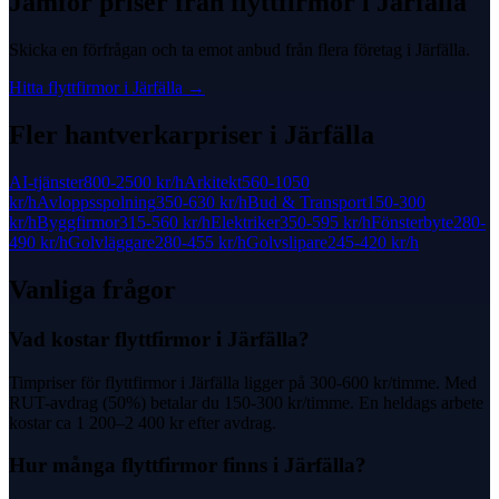
Jämför priser från
flyttfirmor
i
Järfälla
Skicka en förfrågan och ta emot anbud från flera företag i
Järfälla
.
Hitta
flyttfirmor
i
Järfälla
→
Fler hantverkarpriser i
Järfälla
AI-tjänster
800-2500 kr
/h
Arkitekt
560-1050
kr
/h
Avloppsspolning
350-630 kr
/h
Bud & Transport
150-300
kr
/h
Byggfirmor
315-560 kr
/h
Elektriker
350-595 kr
/h
Fönsterbyte
280-
490 kr
/h
Golvläggare
280-455 kr
/h
Golvslipare
245-420 kr
/h
Vanliga frågor
Vad kostar flyttfirmor i Järfälla?
Timpriser för flyttfirmor i Järfälla ligger på 300-600 kr/timme. Med
RUT-avdrag (50%) betalar du 150-300 kr/timme. En heldags arbete
kostar ca 1 200–2 400 kr efter avdrag.
Hur många flyttfirmor finns i Järfälla?