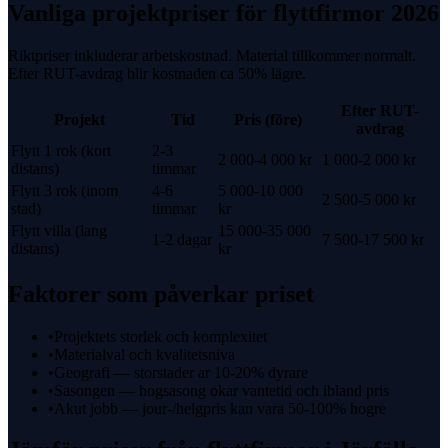
Vanliga projektpriser för
flyttfirmor
2026
Riktpriser inkluderar arbetskostnad. Material tillkommer normalt.
Efter
RUT-avdrag
blir kostnaden ca
50%
lägre.
Efter
RUT-
Projekt
Tid
Pris (före)
avdrag
Flytt 1 rok (kort
2-3
2 000-4 000 kr
1 000-2 000 kr
distans)
timmar
Flytt 3 rok (inom
4-6
5 000-10 000
2 500-5 000 kr
stad)
timmar
kr
Flytt villa (lang
15 000-35 000
1-2 dagar
7 500-17 500 kr
distans)
kr
Faktorer som påverkar priset
•
Projektets storlek och komplexitet
•
Materialval och kvalitetsniva
•
Geografi — storstader ar 10-20% dyrare
•
Sasongen — hogsasong okar vantetid och ibland pris
•
Akut jobb — jour-/helgpris kan vara 50-100% hogre