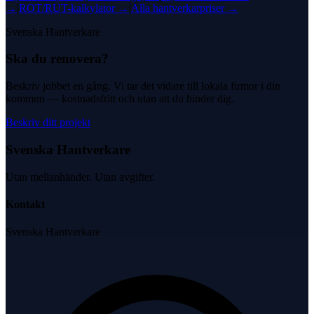
→
|
ROT/RUT-kalkylator →
|
Alla hantverkarpriser →
Svenska Hantverkare
Ska du renovera?
Beskriv jobbet en gång. Vi tar det vidare till lokala firmor i din
kommun — kostnadsfritt och utan att du binder dig.
Beskriv ditt projekt
Svenska Hantverkare
Utan mellanhänder. Utan avgifter.
Kontakt
Svenska Hantverkare