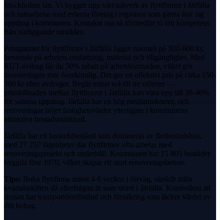
Stockholms län. Vi bygger upp vårt nätverk av flyttfirmor i Järfälla
och samarbetar med erfarna företag i regionen som gärna åtar sig
uppdrag i kommunen. Kontakta oss så förmedlar vi rätt kompetens
från närliggande områden.
Prisspannet för flyttfirmor i Järfälla ligger normalt på 300-600 kr,
beroende på arbetets omfattning, material och tillgänglighet. Med
RUT-avdrag får du 50% rabatt på arbetskostnaden, vilket gör
investeringen mer överkomlig. Det ger ett effektivt pris på cirka 150-
300 kr efter avdraget. Begär minst två till tre offerter —
prisskillnaden mellan flyttfirmor i Järfälla kan vara upp till 30-40%
för samma uppdrag. Järfälla har en hög medianinkomst, och
renoveringar höjer fastighetsvärdet ytterligare i kommunens
attraktiva bostadsmarknad.
Järfälla har ett bostadsbestånd som domineras av flerbostadshus,
med 27 257 lägenheter där flyttfirmor ofta arbetar med
renoveringsprojekt och underhåll. Kommunen har 15 805 bostäder
byggda före 1970, vilket skapar ett stort renoveringsbehov.
Tips:
Boka flyttfirma minst 4-6 veckor i förväg, särskilt inför
kvartalsskiften då efterfrågan är som störst i Järfälla. Kontrollera att
firman har transportörstillstånd och försäkring som täcker värdet av
ditt bohag.