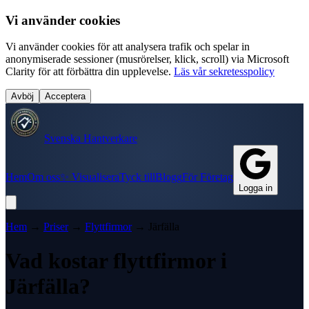
Vi använder cookies
Vi använder cookies för att analysera trafik och spelar in
anonymiserade sessioner (musrörelser, klick, scroll) via Microsoft
Clarity för att förbättra din upplevelse.
Läs vår sekretesspolicy
Avböj
Acceptera
Svenska Hantverkare
Hem
Om oss
✨ Visualisera
Tyck till
Blogg
För Företag
Logga in
Hem
→
Priser
→
Flyttfirmor
→
Järfälla
Vad kostar
flyttfirmor
i
Järfälla
?