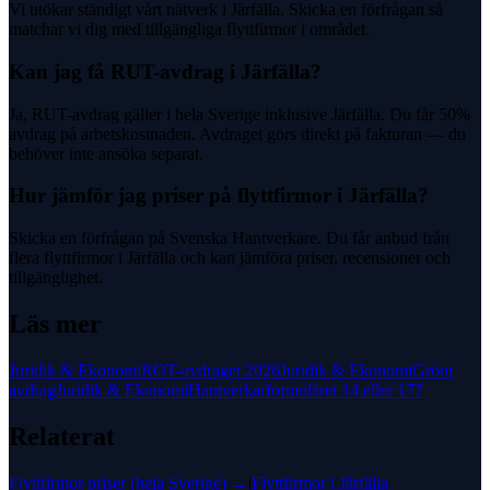
Vi utökar ständigt vårt nätverk i Järfälla. Skicka en förfrågan så
matchar vi dig med tillgängliga flyttfirmor i området.
Kan jag få RUT-avdrag i Järfälla?
Ja, RUT-avdrag gäller i hela Sverige inklusive Järfälla. Du får 50%
avdrag på arbetskostnaden. Avdraget görs direkt på fakturan — du
behöver inte ansöka separat.
Hur jämför jag priser på flyttfirmor i Järfälla?
Skicka en förfrågan på Svenska Hantverkare. Du får anbud från
flera flyttfirmor i Järfälla och kan jämföra priser, recensioner och
tillgänglighet.
Läs mer
Juridik & Ekonomi
ROT-avdraget 2026
Juridik & Ekonomi
Grönt
avdrag
Juridik & Ekonomi
Hantverkarformuläret 14 eller 17?
Relaterat
Flyttfirmor
priser (hela Sverige) →
|
Flyttfirmor
i
Järfälla