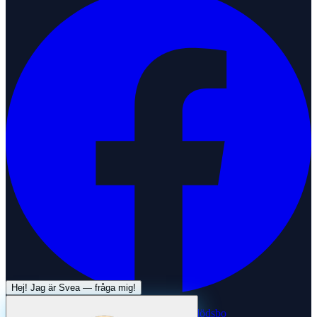
Hej! Jag är
Svea
— fråga mig!
Systertjänst:
Dödsboofferter — hjälp med dödsbo