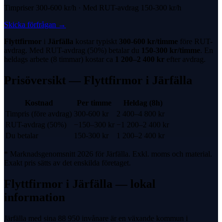
Timpriser
300-600 kr
/h · Med
RUT-avdrag
150-300 kr
/h
Skicka förfrågan
→
Flyttfirmor
i
Järfälla
kostar typiskt
300-600 kr
/timme
före
RUT-
avdrag
. Med
RUT-avdrag
(
50%
) betalar du
150-300 kr
/timme
. En
heldags arbete (8 timmar) kostar ca
1 200
–
2 400
kr
efter avdrag.
Prisöversikt —
Flyttfirmor
i
Järfälla
Kostnad
Per timme
Heldag (8h)
Timpris (före avdrag)
300-600 kr
2 400
–
4 800
kr
RUT-avdrag
(
50%
)
−
150
–
300
kr
−
1 200
–
2 400
kr
Du betalar
150-300 kr
1 200
–
2 400
kr
* Marknadsgenomsnitt 2026 för
Järfälla
. Exkl. moms och material.
Exakt pris sätts av det enskilda företaget.
Flyttfirmor
i
Järfälla
— lokal
information
Järfälla med sina 88 950 invånare är en växande kommun i