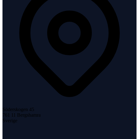
Söderskogen 45
761 11
Bergshamra
Sverige