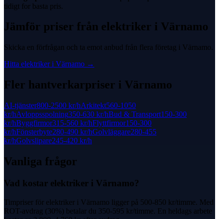
tidigt for basta pris.
Jämför priser från
elektriker
i
Värnamo
Skicka en förfrågan och ta emot anbud från flera företag i
Värnamo
.
Hitta
elektriker
i
Värnamo
→
Fler hantverkarpriser i
Värnamo
AI-tjänster
800-2500 kr
/h
Arkitekt
560-1050
kr
/h
Avloppsspolning
350-630 kr
/h
Bud & Transport
150-300
kr
/h
Byggfirmor
315-560 kr
/h
Flyttfirmor
150-300
kr
/h
Fönsterbyte
280-490 kr
/h
Golvläggare
280-455
kr
/h
Golvslipare
245-420 kr
/h
Vanliga frågor
Vad kostar elektriker i Värnamo?
Timpriser för elektriker i Värnamo ligger på 500-850 kr/timme. Med
ROT-avdrag (30%) betalar du 350-595 kr/timme. En heldags arbete