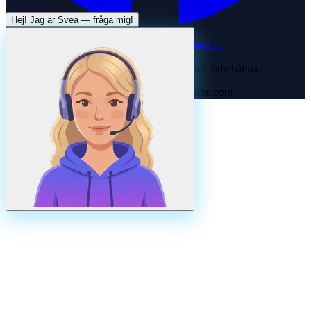
Hej! Jag är
Svea
— fråga mig!
Systertjänst:
Dödsboofferter — hjälp med dödsbo
©
2026
Svenska Hantverkare. Alla rättigheter förbehållna.
Uppdaterad
augusti
2026
· Drivs av N3ovision.com