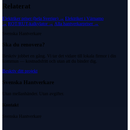
Relaterat
Elektriker
priser (hela Sverige) →
|
Elektriker
i
Värnamo
→
|
ROT/RUT-kalkylator →
|
Alla hantverkarpriser →
Svenska Hantverkare
Ska du renovera?
Beskriv jobbet en gång. Vi tar det vidare till lokala firmor i din
kommun — kostnadsfritt och utan att du binder dig.
Beskriv ditt projekt
Svenska Hantverkare
Utan mellanhänder. Utan avgifter.
Kontakt
Svenska Hantverkare