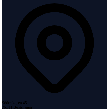
Söderskogen 45
761 11
Bergshamra