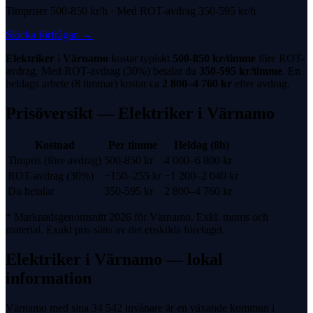
Timpriser
500-850 kr
/h · Med
ROT-avdrag
350-595 kr
/h
Skicka förfrågan
→
Elektriker
i
Värnamo
kostar typiskt
500-850 kr
/timme
före
ROT-
avdrag
. Med
ROT-avdrag
(
30%
) betalar du
350-595 kr
/timme
. En
heldags arbete (8 timmar) kostar ca
2 800
–
4 760
kr
efter avdrag.
Prisöversikt —
Elektriker
i
Värnamo
Kostnad
Per timme
Heldag (8h)
Timpris (före avdrag)
500-850 kr
4 000
–
6 800
kr
ROT-avdrag
(
30%
)
−
150
–
255
kr
−
1 200
–
2 040
kr
Du betalar
350-595 kr
2 800
–
4 760
kr
* Marknadsgenomsnitt 2026 för
Värnamo
. Exkl. moms och
material. Exakt pris sätts av det enskilda företaget.
Elektriker
i
Värnamo
— lokal
information
Värnamo med sina 34 542 invånare är en växande kommun i