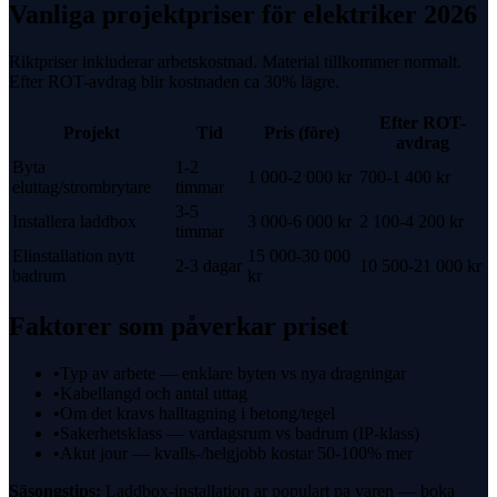
Vanliga projektpriser för
elektriker
2026
Riktpriser inkluderar arbetskostnad. Material tillkommer normalt.
Efter
ROT-avdrag
blir kostnaden ca
30%
lägre.
Efter
ROT-
Projekt
Tid
Pris (före)
avdrag
Byta
1-2
1 000-2 000 kr
700-1 400 kr
eluttag/strombrytare
timmar
3-5
Installera laddbox
3 000-6 000 kr
2 100-4 200 kr
timmar
Elinstallation nytt
15 000-30 000
2-3 dagar
10 500-21 000 kr
badrum
kr
Faktorer som påverkar priset
•
Typ av arbete — enklare byten vs nya dragningar
•
Kabellangd och antal uttag
•
Om det kravs halltagning i betong/tegel
•
Sakerhetsklass — vardagsrum vs badrum (IP-klass)
•
Akut jour — kvalls-/helgjobb kostar 50-100% mer
Säsongstips:
Laddbox-installation ar populart pa varen — boka