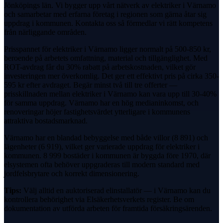
Jönköpings län. Vi bygger upp vårt nätverk av elektriker i Värnamo
och samarbetar med erfarna företag i regionen som gärna åtar sig
uppdrag i kommunen. Kontakta oss så förmedlar vi rätt kompetens
från närliggande områden.
Prisspannet för elektriker i Värnamo ligger normalt på 500-850 kr,
beroende på arbetets omfattning, material och tillgänglighet. Med
ROT-avdrag får du 30% rabatt på arbetskostnaden, vilket gör
investeringen mer överkomlig. Det ger ett effektivt pris på cirka 350-
595 kr efter avdraget. Begär minst två till tre offerter —
prisskillnaden mellan elektriker i Värnamo kan vara upp till 30-40%
för samma uppdrag. Värnamo har en hög medianinkomst, och
renoveringar höjer fastighetsvärdet ytterligare i kommunens
attraktiva bostadsmarknad.
Värnamo har en blandad bebyggelse med både villor (8 891) och
lägenheter (6 919), vilket ger varierade uppdrag för elektriker i
kommunen. 8 999 bostäder i kommunen är byggda före 1970, där
elsystemen ofta behöver uppgraderas till modern standard med
jordfelsbrytare och korrekt dimensionering.
Tips:
Välj alltid en auktoriserad elinstallatör — i Värnamo kan du
kontrollera behörighet via Elsäkerhetsverkets register. Be om
dokumentation av utförda arbeten för framtida försäkringsärenden.