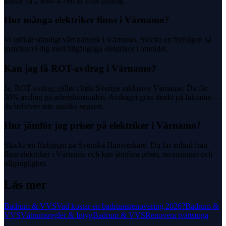
kostar ca 2 800–4 760 kr efter avdrag.
Hur många elektriker finns i Värnamo?
Vi utökar ständigt vårt nätverk i Värnamo. Skicka en förfrågan så
matchar vi dig med tillgängliga elektriker i området.
Kan jag få ROT-avdrag i Värnamo?
Ja, ROT-avdrag gäller i hela Sverige inklusive Värnamo. Du får
30% avdrag på arbetskostnaden. Avdraget görs direkt på fakturan —
du behöver inte ansöka separat.
Hur jämför jag priser på elektriker i Värnamo?
Skicka en förfrågan på Svenska Hantverkare. Du får anbud från
flera elektriker i Värnamo och kan jämföra priser, recensioner och
tillgänglighet.
Läs mer
Badrum & VVS
Vad kostar en badrumsrenovering 2026?
Badrum &
VVS
Våtrumsregler & Intyg
Badrum & VVS
Renovera tvättstuga