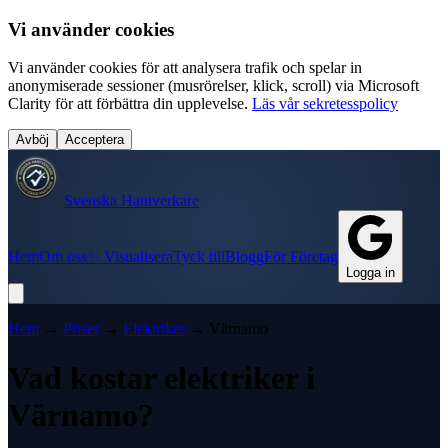
Vi använder cookies
Vi använder cookies för att analysera trafik och spelar in
anonymiserade sessioner (musrörelser, klick, scroll) via Microsoft
Clarity för att förbättra din upplevelse.
Läs vår sekretesspolicy
Avböj
Acceptera
Svenska Hantverkare
Hem
Om oss
✨ Visualisera
Tyck till
Blogg
För Företag
Logga in
Hem
→
Priser
→
Elektriker
→
Värnamo
Vad kostar
elektriker
i
Värnamo
?