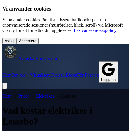
Vi använder cookies
Vi använder cookies för att analysera trafik och spelar in
anonymiserade sessioner (musrörelser, klick, scroll) via Microsoft
Clarity för att förbättra din upplevelse.
Läs vår sekretesspolicy
Avböj
Acceptera
Svenska Hantverkare
Hem
Om oss
✨ Visualisera
Tyck till
Blogg
För Företag
Logga in
Hem
→
Priser
→
Elektriker
→
Lessebo
Vad kostar
elektriker
i
Lessebo
?