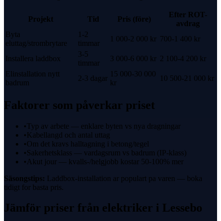
Efter
ROT-
Projekt
Tid
Pris (före)
avdrag
Byta
1-2
1 000-2 000 kr
700-1 400 kr
eluttag/strombrytare
timmar
3-5
Installera laddbox
3 000-6 000 kr
2 100-4 200 kr
timmar
Elinstallation nytt
15 000-30 000
2-3 dagar
10 500-21 000 kr
badrum
kr
Faktorer som påverkar priset
•
Typ av arbete — enklare byten vs nya dragningar
•
Kabellangd och antal uttag
•
Om det kravs halltagning i betong/tegel
•
Sakerhetsklass — vardagsrum vs badrum (IP-klass)
•
Akut jour — kvalls-/helgjobb kostar 50-100% mer
Säsongstips:
Laddbox-installation ar populart pa varen — boka
tidigt for basta pris.
Jämför priser från
elektriker
i
Lessebo