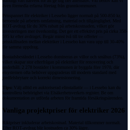
ständigt vårt nätverk för att ge dig fler alternativ. Vid behov kan vi
även förmedla erfarna företag från grannkommuner.
Prisspannet för elektriker i Lessebo ligger normalt på 500-850 kr,
beroende på arbetets omfattning, material och tillgänglighet. Med
ROT-avdrag får du 30% rabatt på arbetskostnaden, vilket gör
investeringen mer överkomlig. Det ger ett effektivt pris på cirka 350-
595 kr efter avdraget. Begär minst två till tre offerter —
prisskillnaden mellan elektriker i Lessebo kan vara upp till 30-40%
för samma uppdrag.
Bostadsbeståndet i Lessebo domineras av villor och småhus (73%),
vilket skapar stor efterfrågan på elektriker för renovering och
underhåll. 2 278 bostäder i kommunen är byggda före 1970, där
elsystemen ofta behöver uppgraderas till modern standard med
jordfelsbrytare och korrekt dimensionering.
Tips:
Välj alltid en auktoriserad elinstallatör — i Lessebo kan du
kontrollera behörighet via Elsäkerhetsverkets register. Be om
dokumentation av utförda arbeten för framtida försäkringsärenden.
Vanliga projektpriser för
elektriker
2026
Riktpriser inkluderar arbetskostnad. Material tillkommer normalt.
Efter
ROT-avdrag
blir kostnaden ca
30%
lägre.