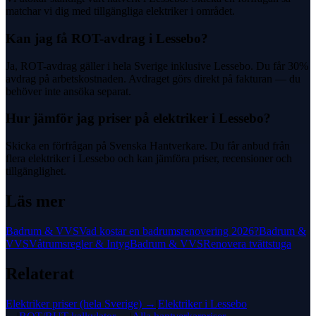
matchar vi dig med tillgängliga elektriker i området.
Kan jag få ROT-avdrag i Lessebo?
Ja, ROT-avdrag gäller i hela Sverige inklusive Lessebo. Du får 30%
avdrag på arbetskostnaden. Avdraget görs direkt på fakturan — du
behöver inte ansöka separat.
Hur jämför jag priser på elektriker i Lessebo?
Skicka en förfrågan på Svenska Hantverkare. Du får anbud från
flera elektriker i Lessebo och kan jämföra priser, recensioner och
tillgänglighet.
Läs mer
Badrum & VVS
Vad kostar en badrumsrenovering 2026?
Badrum &
VVS
Våtrumsregler & Intyg
Badrum & VVS
Renovera tvättstuga
Relaterat
Elektriker
priser (hela Sverige) →
|
Elektriker
i
Lessebo