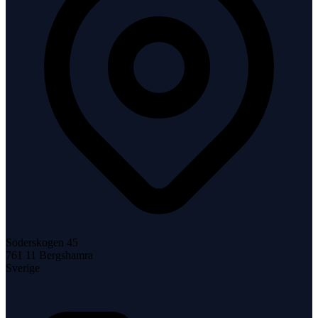
Söderskogen 45
761 11
Bergshamra
Sverige