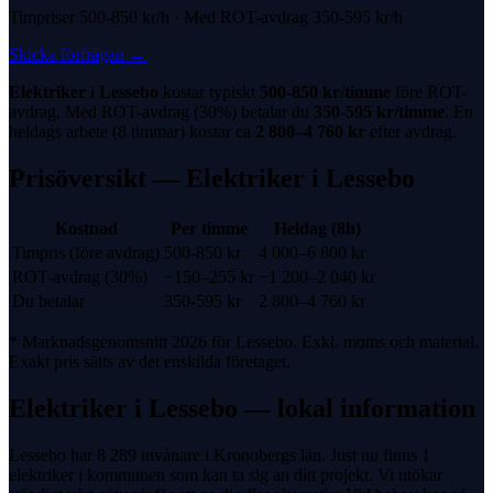
Timpriser
500-850 kr
/h · Med
ROT-avdrag
350-595 kr
/h
Skicka förfrågan
→
Elektriker
i
Lessebo
kostar typiskt
500-850 kr
/timme
före
ROT-
avdrag
. Med
ROT-avdrag
(
30%
) betalar du
350-595 kr
/timme
. En
heldags arbete (8 timmar) kostar ca
2 800
–
4 760
kr
efter avdrag.
Prisöversikt —
Elektriker
i
Lessebo
Kostnad
Per timme
Heldag (8h)
Timpris (före avdrag)
500-850 kr
4 000
–
6 800
kr
ROT-avdrag
(
30%
)
−
150
–
255
kr
−
1 200
–
2 040
kr
Du betalar
350-595 kr
2 800
–
4 760
kr
* Marknadsgenomsnitt 2026 för
Lessebo
. Exkl. moms och material.
Exakt pris sätts av det enskilda företaget.
Elektriker
i
Lessebo
— lokal information
Lessebo har 8 289 invånare i Kronobergs län. Just nu finns 1
elektriker i kommunen som kan ta sig an ditt projekt. Vi utökar