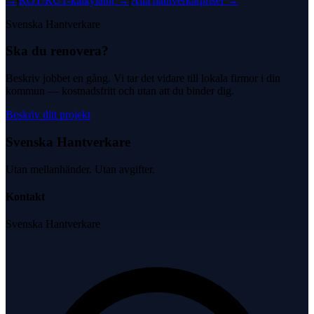
→
|
ROT/RUT-kalkylator →
|
Alla hantverkarpriser →
Svenska Hantverkare
Ska du renovera?
Beskriv jobbet en gång. Vi tar det vidare till lokala firmor i din
kommun — kostnadsfritt och utan att du binder dig.
Beskriv ditt projekt
Svenska Hantverkare
Utan mellanhänder. Utan avgifter.
Kontakt
Svenska Hantverkare