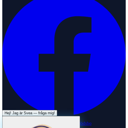
Hej! Jag är
Svea
— fråga mig!
Systertjänst:
Dödsboofferter — hjälp med dödsbo