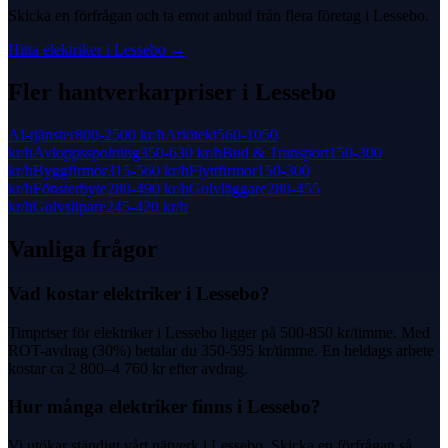
Skicka en förfrågan och ta emot anbud från flera företag i
Lessebo
.
Hitta
elektriker
i
Lessebo
→
Fler hantverkarpriser i
Lessebo
AI-tjänster
800-2500 kr
/h
Arkitekt
560-1050
kr
/h
Avloppsspolning
350-630 kr
/h
Bud & Transport
150-300
kr
/h
Byggfirmor
315-560 kr
/h
Flyttfirmor
150-300
kr
/h
Fönsterbyte
280-490 kr
/h
Golvläggare
280-455
kr
/h
Golvslipare
245-420 kr
/h
Vanliga frågor
Vad kostar elektriker i Lessebo?
Timpriser för elektriker i Lessebo ligger på 500-850 kr/timme. Med
ROT-avdrag (30%) betalar du 350-595 kr/timme. En heldags arbete
kostar ca 2 800–4 760 kr efter avdrag.
Hur många elektriker finns i Lessebo?
Vi utökar ständigt vårt nätverk i Lessebo. Skicka en förfrågan så