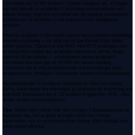
Ulricehamn har 24 985 invånare i Västra Götalands län. Vi bygger
upp vårt nätverk av ai-tjänster i Ulricehamn och samarbetar med
erfarna företag i regionen som gärna åtar sig uppdrag i kommunen.
Kontakta oss så förmedlar vi rätt kompetens från närliggande
områden.
Priset för ai-tjänster i Ulricehamn varierar med projektets omfattning,
material och säsong — be alltid om en specificerad offert innan
arbetet påbörjas. Tjänsten är inte ROT- eller RUT-berättigad, men
en tydlig offert hjälper dig att jämföra alternativen rättvist. Begär
minst två till tre offerter — prisskillnaden mellan ai-tjänster i
Ulricehamn kan vara upp till 30-40% för samma uppdrag.
Ulricehamn har en hög medianinkomst, och renoveringar höjer
fastighetsvärdet ytterligare i kommunens attraktiva bostadsmarknad.
Bostadsbeståndet i Ulricehamn domineras av villor och småhus
(64%), vilket skapar stor efterfrågan på ai-tjänster för renovering och
underhåll. Kommunen har 6 738 bostäder byggda före 1970, vilket
skapar ett stort renoveringsbehov.
Tips:
Jämför alltid offerter från flera företag i Ulricehamn innan du
bestämmer dig. Det är gratis att begära offert via Svenska
Hantverkare, och en seriös hantverkare lämnar alltid skriftligt avtal
innan arbetet påbörjas.