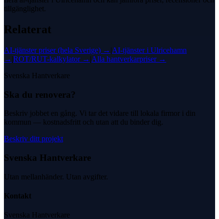
tillgänglighet.
Relaterat
AI-tjänster
priser (hela Sverige) →
|
AI-tjänster
i
Ulricehamn
→
|
ROT/RUT-kalkylator →
|
Alla hantverkarpriser →
Svenska Hantverkare
Ska du renovera?
Beskriv jobbet en gång. Vi tar det vidare till lokala firmor i din
kommun — kostnadsfritt och utan att du binder dig.
Beskriv ditt projekt
Svenska Hantverkare
Utan mellanhänder. Utan avgifter.
Kontakt
Svenska Hantverkare