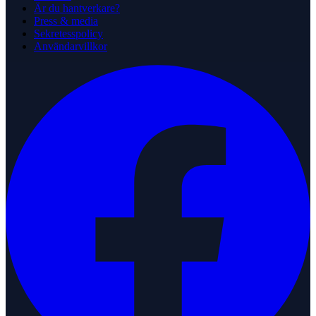
Är du hantverkare?
Press & media
Sekretesspolicy
Användarvillkor