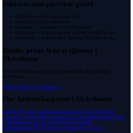
Faktorer som påverkar priset
•
Projektets storlek och komplexitet
•
Materialval och kvalitetsniva
•
Geografi — storstader ar 10-20% dyrare
•
Sasongen — hogsasong okar vantetid och ibland pris
•
Akut jobb — jour-/helgpris kan vara 50-100% hogre
Jämför priser från
ai-tjänster
i
Ulricehamn
Skicka en förfrågan och ta emot anbud från flera företag i
Ulricehamn
.
Hitta
ai-tjänster
i
Ulricehamn
→
Fler hantverkarpriser i
Ulricehamn
Arkitekt
560-1050 kr
/h
Avloppsspolning
350-630 kr
/h
Bud &
Transport
150-300 kr
/h
Byggfirmor
315-560 kr
/h
Elektriker
350-595
kr
/h
Flyttfirmor
150-300 kr
/h
Fönsterbyte
280-490
kr
/h
Golvläggare
280-455 kr
/h
Golvslipare
245-420 kr
/h