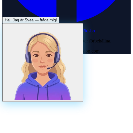
Hej! Jag är
Svea
— fråga mig!
Systertjänst:
Dödsboofferter — hjälp med dödsbo
©
2026
Svenska Hantverkare. Alla rättigheter förbehållna.
Uppdaterad
augusti
2026
· Drivs av N3ovision.com