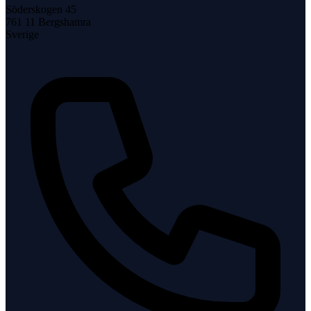
Söderskogen 45
761 11
Bergshamra
Sverige