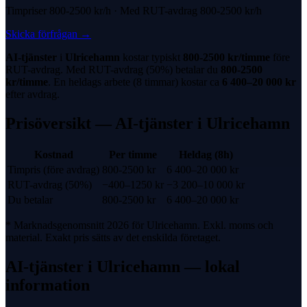
Timpriser
800-2500 kr
/h · Med
RUT-avdrag
800-2500 kr
/h
Skicka förfrågan
→
AI-tjänster
i
Ulricehamn
kostar typiskt
800-2500 kr
/timme
före
RUT-avdrag
. Med
RUT-avdrag
(
50%
) betalar du
800-2500
kr
/timme
. En heldags arbete (8 timmar) kostar ca
6 400
–
20 000
kr
efter avdrag.
Prisöversikt —
AI-tjänster
i
Ulricehamn
Kostnad
Per timme
Heldag (8h)
Timpris (före avdrag)
800-2500 kr
6 400
–
20 000
kr
RUT-avdrag
(
50%
)
−
400
–
1250
kr
−
3 200
–
10 000
kr
Du betalar
800-2500 kr
6 400
–
20 000
kr
* Marknadsgenomsnitt 2026 för
Ulricehamn
. Exkl. moms och
material. Exakt pris sätts av det enskilda företaget.
AI-tjänster
i
Ulricehamn
— lokal
information