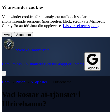
Vi använder cookies
Vi använder cookies för att analysera trafik och spelar in
anonymiserade sessioner (musrörelser, klick, scroll) via Microsoft
Clarity för att förbättra din upplevelse.
Läs vår sekretesspolicy
Avböj
Acceptera
Svenska Hantverkare
Hem
Om oss
✨ Visualisera
Tyck till
Blogg
För Företag
Logga in
Hem
→
Priser
→
AI-tjänster
→
Ulricehamn
Vad kostar
ai-tjänster
i
Ulricehamn
?