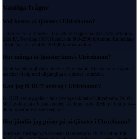
Vanliga frågor
Vad kostar ai-tjänster i Ulricehamn?
Timpriser för ai-tjänster i Ulricehamn ligger på 800-2500 kr/timme.
Med RUT-avdrag (50%) betalar du 800-2500 kr/timme. En heldags
arbete kostar ca 6 400–20 000 kr efter avdrag.
Hur många ai-tjänster finns i Ulricehamn?
Vi utökar ständigt vårt nätverk i Ulricehamn. Skicka en förfrågan så
matchar vi dig med tillgängliga ai-tjänster i området.
Kan jag få RUT-avdrag i Ulricehamn?
Ja, RUT-avdrag gäller i hela Sverige inklusive Ulricehamn. Du får
50% avdrag på arbetskostnaden. Avdraget görs direkt på fakturan —
du behöver inte ansöka separat.
Hur jämför jag priser på ai-tjänster i Ulricehamn?
Skicka en förfrågan på Svenska Hantverkare. Du får anbud från
flera ai-tjänster i Ulricehamn och kan jämföra priser, recensioner och