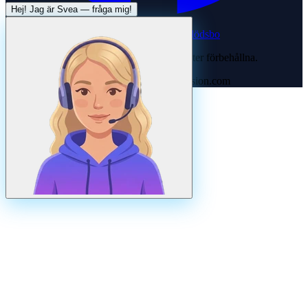
Hej! Jag är
Svea
— fråga mig!
Systertjänst:
Dödsboofferter — hjälp med dödsbo
©
2026
Svenska Hantverkare. Alla rättigheter förbehållna.
Uppdaterad
augusti
2026
· Drivs av N3ovision.com