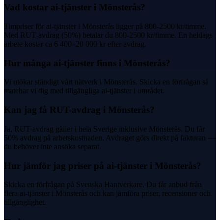
Vad kostar ai-tjänster i Mönsterås?
Timpriser för ai-tjänster i Mönsterås ligger på 800-2500 kr/timme.
Med RUT-avdrag (50%) betalar du 800-2500 kr/timme. En heldags
arbete kostar ca 6 400–20 000 kr efter avdrag.
Hur många ai-tjänster finns i Mönsterås?
Vi utökar ständigt vårt nätverk i Mönsterås. Skicka en förfrågan så
matchar vi dig med tillgängliga ai-tjänster i området.
Kan jag få RUT-avdrag i Mönsterås?
Ja, RUT-avdrag gäller i hela Sverige inklusive Mönsterås. Du får
50% avdrag på arbetskostnaden. Avdraget görs direkt på fakturan —
du behöver inte ansöka separat.
Hur jämför jag priser på ai-tjänster i Mönsterås?
Skicka en förfrågan på Svenska Hantverkare. Du får anbud från
flera ai-tjänster i Mönsterås och kan jämföra priser, recensioner och
tillgänglighet.