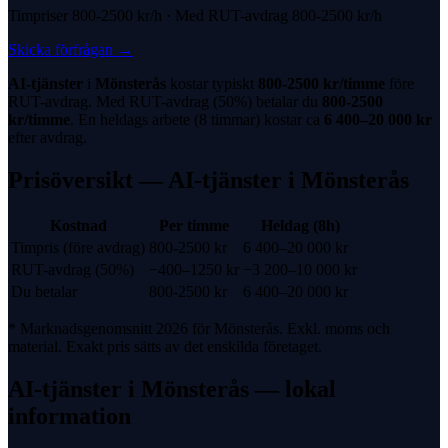
Timpriser
800-2500 kr
/h · Med
RUT-avdrag
800-2500 kr
/h
Skicka förfrågan
→
AI-tjänster
i
Mönsterås
kostar typiskt
800-2500 kr
/timme
före
RUT-avdrag
. Med
RUT-avdrag
(
50%
) betalar du
800-2500
kr
/timme
. En heldags arbete (8 timmar) kostar ca
6 400
–
20 000
kr
efter avdrag.
Prisöversikt —
AI-tjänster
i
Mönsterås
Kostnad
Per timme
Heldag (8h)
Timpris (före avdrag)
800-2500 kr
6 400
–
20 000
kr
RUT-avdrag
(
50%
)
−
400
–
1250
kr
−
3 200
–
10 000
kr
Du betalar
800-2500 kr
6 400
–
20 000
kr
* Marknadsgenomsnitt 2026 för
Mönsterås
. Exkl. moms och
material. Exakt pris sätts av det enskilda företaget.
AI-tjänster
i
Mönsterås
— lokal
information