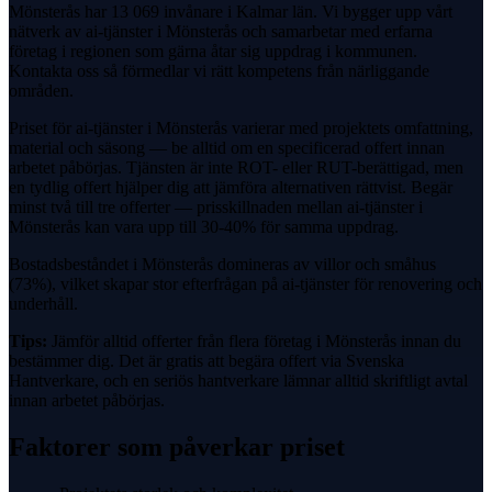
Mönsterås har 13 069 invånare i Kalmar län. Vi bygger upp vårt
nätverk av ai-tjänster i Mönsterås och samarbetar med erfarna
företag i regionen som gärna åtar sig uppdrag i kommunen.
Kontakta oss så förmedlar vi rätt kompetens från närliggande
områden.
Priset för ai-tjänster i Mönsterås varierar med projektets omfattning,
material och säsong — be alltid om en specificerad offert innan
arbetet påbörjas. Tjänsten är inte ROT- eller RUT-berättigad, men
en tydlig offert hjälper dig att jämföra alternativen rättvist. Begär
minst två till tre offerter — prisskillnaden mellan ai-tjänster i
Mönsterås kan vara upp till 30-40% för samma uppdrag.
Bostadsbeståndet i Mönsterås domineras av villor och småhus
(73%), vilket skapar stor efterfrågan på ai-tjänster för renovering och
underhåll.
Tips:
Jämför alltid offerter från flera företag i Mönsterås innan du
bestämmer dig. Det är gratis att begära offert via Svenska
Hantverkare, och en seriös hantverkare lämnar alltid skriftligt avtal
innan arbetet påbörjas.
Faktorer som påverkar priset