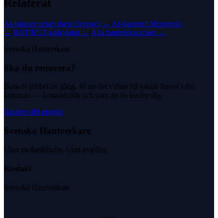
Relaterat
AI-tjänster
priser (hela Sverige) →
|
AI-tjänster
i
Mönsterås
→
|
ROT/RUT-kalkylator →
|
Alla hantverkarpriser →
Svenska Hantverkare
Ska du renovera?
Beskriv jobbet en gång. Vi tar det vidare till lokala firmor i din
kommun — kostnadsfritt och utan att du binder dig.
Beskriv ditt projekt
Svenska Hantverkare
Utan mellanhänder. Utan avgifter.
Kontakt
Svenska Hantverkare