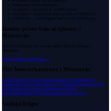
•
Projektets storlek och komplexitet
•
Materialval och kvalitetsniva
•
Geografi — storstader ar 10-20% dyrare
•
Sasongen — hogsasong okar vantetid och ibland pris
•
Akut jobb — jour-/helgpris kan vara 50-100% hogre
Jämför priser från
ai-tjänster
i
Mönsterås
Skicka en förfrågan och ta emot anbud från flera företag i
Mönsterås
.
Hitta
ai-tjänster
i
Mönsterås
→
Fler hantverkarpriser i
Mönsterås
Arkitekt
560-1050 kr
/h
Avloppsspolning
350-630 kr
/h
Bud &
Transport
150-300 kr
/h
Byggfirmor
315-560 kr
/h
Elektriker
350-595
kr
/h
Flyttfirmor
150-300 kr
/h
Fönsterbyte
280-490
kr
/h
Golvläggare
280-455 kr
/h
Golvslipare
245-420 kr
/h
Vanliga frågor