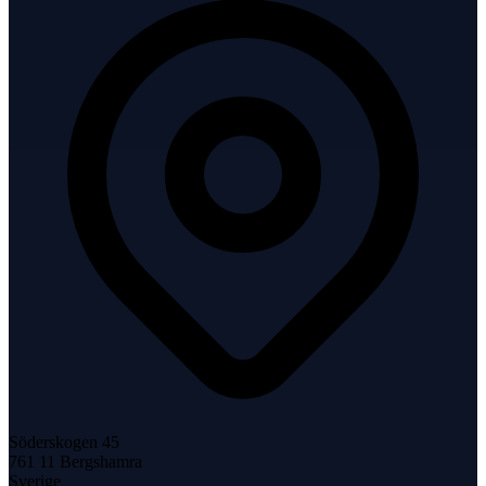
Söderskogen 45
761 11
Bergshamra
Sverige