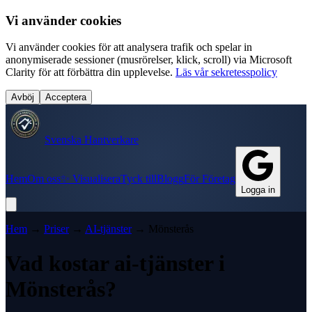
Vi använder cookies
Vi använder cookies för att analysera trafik och spelar in
anonymiserade sessioner (musrörelser, klick, scroll) via Microsoft
Clarity för att förbättra din upplevelse.
Läs vår sekretesspolicy
Avböj
Acceptera
Svenska Hantverkare
Hem
Om oss
✨ Visualisera
Tyck till
Blogg
För Företag
Logga in
Hem
→
Priser
→
AI-tjänster
→
Mönsterås
Vad kostar
ai-tjänster
i
Mönsterås
?