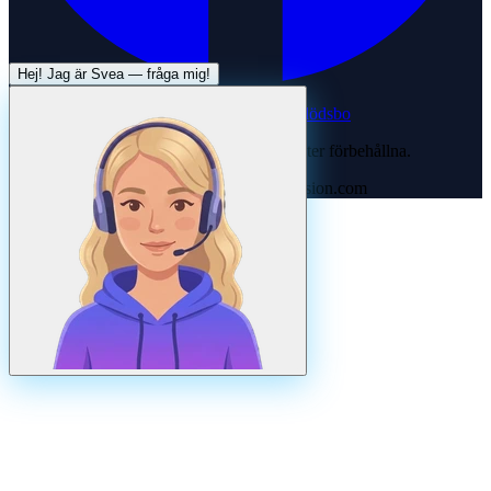
Hej! Jag är
Svea
— fråga mig!
Systertjänst:
Dödsboofferter — hjälp med dödsbo
©
2026
Svenska Hantverkare. Alla rättigheter förbehållna.
Uppdaterad
augusti
2026
· Drivs av N3ovision.com