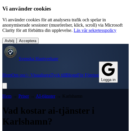
Vi använder cookies
Vi använder cookies för att analysera trafik och spelar in
anonymiserade sessioner (musrörelser, klick, scroll) via Microsoft
Clarity för att förbättra din upplevelse.
Läs vår sekretesspolicy
Avböj
Acceptera
Svenska Hantverkare
Hem
Om oss
✨ Visualisera
Tyck till
Blogg
För Företag
Logga in
Hem
→
Priser
→
AI-tjänster
→
Karlshamn
Vad kostar
ai-tjänster
i
Karlshamn
?