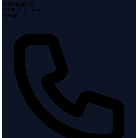
Söderskogen 45
761 11
Bergshamra
Sverige