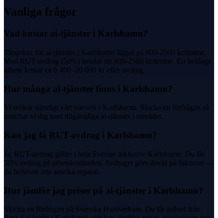
Vanliga frågor
Vad kostar ai-tjänster i Karlshamn?
Timpriser för ai-tjänster i Karlshamn ligger på 800-2500 kr/timme.
Med RUT-avdrag (50%) betalar du 800-2500 kr/timme. En heldags
arbete kostar ca 6 400–20 000 kr efter avdrag.
Hur många ai-tjänster finns i Karlshamn?
Vi utökar ständigt vårt nätverk i Karlshamn. Skicka en förfrågan så
matchar vi dig med tillgängliga ai-tjänster i området.
Kan jag få RUT-avdrag i Karlshamn?
Ja, RUT-avdrag gäller i hela Sverige inklusive Karlshamn. Du får
50% avdrag på arbetskostnaden. Avdraget görs direkt på fakturan —
du behöver inte ansöka separat.
Hur jämför jag priser på ai-tjänster i Karlshamn?
Skicka en förfrågan på Svenska Hantverkare. Du får anbud från
flera ai-tjänster i Karlshamn och kan jämföra priser, recensioner och