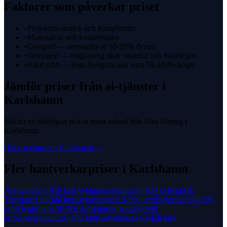
Faktorer som påverkar priset
•
Projektets storlek och komplexitet
•
Materialval och kvalitetsniva
•
Geografi — storstader ar 10-20% dyrare
•
Sasongen — hogsasong okar vantetid och ibland pris
•
Akut jobb — jour-/helgpris kan vara 50-100% hogre
Jämför priser från
ai-tjänster
i
Karlshamn
Skicka en förfrågan och ta emot anbud från flera företag i
Karlshamn
.
Hitta
ai-tjänster
i
Karlshamn
→
Fler hantverkarpriser i
Karlshamn
Arkitekt
560-1050 kr
/h
Avloppsspolning
350-630 kr
/h
Bud &
Transport
150-300 kr
/h
Byggfirmor
315-560 kr
/h
Elektriker
350-595
kr
/h
Flyttfirmor
150-300 kr
/h
Fönsterbyte
280-490
kr
/h
Golvläggare
280-455 kr
/h
Golvslipare
245-420 kr
/h