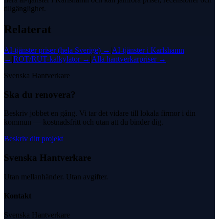
tillgänglighet.
Relaterat
AI-tjänster
priser (hela Sverige) →
|
AI-tjänster
i
Karlshamn
→
|
ROT/RUT-kalkylator →
|
Alla hantverkarpriser →
Svenska Hantverkare
Ska du renovera?
Beskriv jobbet en gång. Vi tar det vidare till lokala firmor i din
kommun — kostnadsfritt och utan att du binder dig.
Beskriv ditt projekt
Svenska Hantverkare
Utan mellanhänder. Utan avgifter.
Kontakt
Svenska Hantverkare