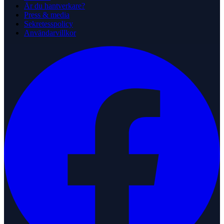
Är du hantverkare?
Press & media
Sekretesspolicy
Användarvillkor