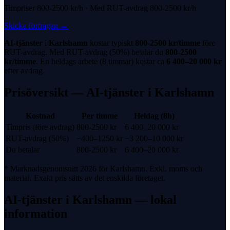
Timpriser
800-2500 kr
/h · Med
RUT-avdrag
800-2500 kr
/h
Skicka förfrågan
→
AI-tjänster
i
Karlshamn
kostar typiskt
800-2500 kr
/timme
före
RUT-avdrag
. Med
RUT-avdrag
(
50%
) betalar du
800-2500
kr
/timme
. En heldags arbete (8 timmar) kostar ca
6 400
–
20 000
kr
efter avdrag.
Prisöversikt —
AI-tjänster
i
Karlshamn
Kostnad
Per timme
Heldag (8h)
Timpris (före avdrag)
800-2500 kr
6 400
–
20 000
kr
RUT-avdrag
(
50%
)
−
400
–
1250
kr
−
3 200
–
10 000
kr
Du betalar
800-2500 kr
6 400
–
20 000
kr
* Marknadsgenomsnitt 2026 för
Karlshamn
. Exkl. moms och
material. Exakt pris sätts av det enskilda företaget.
AI-tjänster
i
Karlshamn
— lokal
information