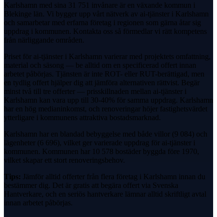
Karlshamn med sina 31 751 invånare är en växande kommun i
Blekinge län. Vi bygger upp vårt nätverk av ai-tjänster i Karlshamn
och samarbetar med erfarna företag i regionen som gärna åtar sig
uppdrag i kommunen. Kontakta oss så förmedlar vi rätt kompetens
från närliggande områden.
Priset för ai-tjänster i Karlshamn varierar med projektets omfattning,
material och säsong — be alltid om en specificerad offert innan
arbetet påbörjas. Tjänsten är inte ROT- eller RUT-berättigad, men
en tydlig offert hjälper dig att jämföra alternativen rättvist. Begär
minst två till tre offerter — prisskillnaden mellan ai-tjänster i
Karlshamn kan vara upp till 30-40% för samma uppdrag. Karlshamn
har en hög medianinkomst, och renoveringar höjer fastighetsvärdet
ytterligare i kommunens attraktiva bostadsmarknad.
Karlshamn har en blandad bebyggelse med både villor (9 084) och
lägenheter (6 696), vilket ger varierade uppdrag för ai-tjänster i
kommunen. Kommunen har 10 578 bostäder byggda före 1970,
vilket skapar ett stort renoveringsbehov.
Tips:
Jämför alltid offerter från flera företag i Karlshamn innan du
bestämmer dig. Det är gratis att begära offert via Svenska
Hantverkare, och en seriös hantverkare lämnar alltid skriftligt avtal
innan arbetet påbörjas.