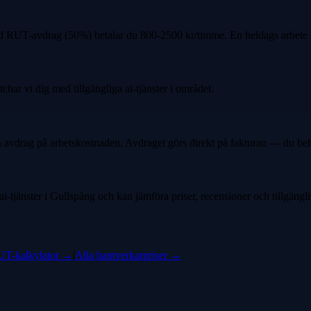
Med RUT-avdrag (50%) betalar du 800-2500 kr/timme. En heldags arbete 
char vi dig med tillgängliga ai-tjänster i området.
 avdrag på arbetskostnaden. Avdraget görs direkt på fakturan — du beh
-tjänster i Gullspång och kan jämföra priser, recensioner och tillgängli
T-kalkylator →
|
Alla hantverkarpriser →