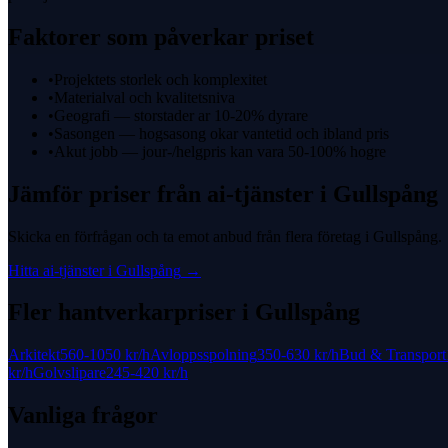
Faktorer som påverkar priset
•
Projektets storlek och komplexitet
•
Materialval och kvalitetsniva
•
Geografi — storstader ar 10-20% dyrare
•
Sasongen — hogsasong okar vantetid och ibland pris
•
Akut jobb — jour-/helgpris kan vara 50-100% hogre
Jämför priser från
ai-tjänster
i
Gullspång
Skicka en förfrågan och ta emot anbud från flera företag i
Gullspång
.
Hitta
ai-tjänster
i
Gullspång
→
Fler hantverkarpriser i
Gullspång
Arkitekt
560-1050 kr
/h
Avloppsspolning
350-630 kr
/h
Bud & Transport
kr
/h
Golvslipare
245-420 kr
/h
Vanliga frågor