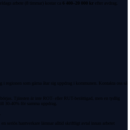
eldags arbete (8 timmar) kostar ca
6 400
–
20 000
kr
efter avdrag.
tag i regionen som gärna åtar sig uppdrag i kommunen. Kontakta oss så
påbörjas. Tjänsten är inte ROT- eller RUT-berättigad, men en tydlig
pp till 30-40% för samma uppdrag.
.
en seriös hantverkare lämnar alltid skriftligt avtal innan arbetet