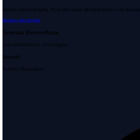
Beskriv jobbet en gång. Vi tar det vidare till lokala firmor i din komm
Beskriv ditt projekt
Svenska Hantverkare
Utan mellanhänder. Utan avgifter.
Kontakt
Svenska Hantverkare