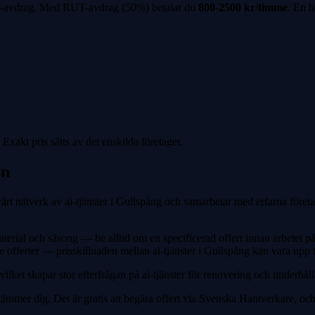
avdrag
. Med
RUT-avdrag
(
50%
) betalar du
800-2500 kr
/timme
. En h
Exakt pris sätts av det enskilda företaget.
on
årt nätverk av ai-tjänster i Gullspång och samarbetar med erfarna före
material och säsong — be alltid om en specificerad offert innan arbetet 
ll tre offerter — prisskillnaden mellan ai-tjänster i Gullspång kan vara u
ket skapar stor efterfrågan på ai-tjänster för renovering och underhåll
tämmer dig. Det är gratis att begära offert via Svenska Hantverkare, och 