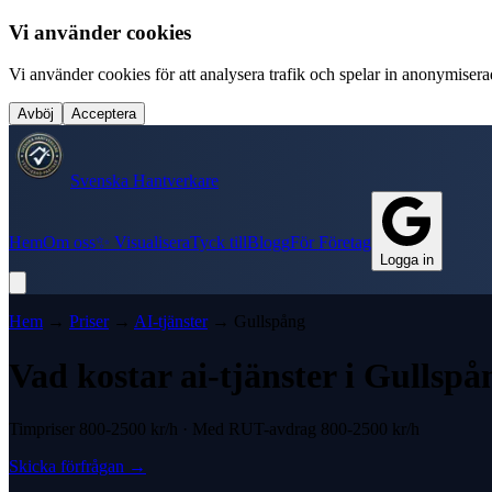
Vi använder cookies
Vi använder cookies för att analysera trafik och spelar in anonymiserade
Avböj
Acceptera
Svenska Hantverkare
Hem
Om oss
✨ Visualisera
Tyck till
Blogg
För Företag
Logga in
Hem
→
Priser
→
AI-tjänster
→
Gullspång
Vad kostar
ai-tjänster
i
Gullspå
Timpriser
800-2500 kr
/h · Med
RUT-avdrag
800-2500 kr
/h
Skicka förfrågan
→