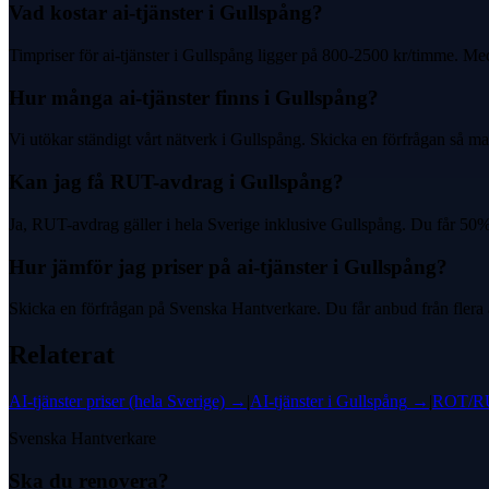
Vad kostar ai-tjänster i Gullspång?
Timpriser för ai-tjänster i Gullspång ligger på 800-2500 kr/timme. 
Hur många ai-tjänster finns i Gullspång?
Vi utökar ständigt vårt nätverk i Gullspång. Skicka en förfrågan så mat
Kan jag få RUT-avdrag i Gullspång?
Ja, RUT-avdrag gäller i hela Sverige inklusive Gullspång. Du får 50%
Hur jämför jag priser på ai-tjänster i Gullspång?
Skicka en förfrågan på Svenska Hantverkare. Du får anbud från flera ai
Relaterat
AI-tjänster
priser (hela Sverige) →
|
AI-tjänster
i
Gullspång
→
|
ROT/RU
Svenska Hantverkare
Ska du renovera?