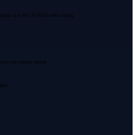
kostar ca 6 400–20 000 kr efter avdrag.
över inte ansöka separat.
ghet.