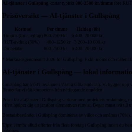
AI-tjänster
i
Gullspång
kostar typiskt
800-2500 kr
/timme
före
RUT-
Prisöversikt —
AI-tjänster
i
Gullspång
Kostnad
Per timme
Heldag (8h)
Timpris (före avdrag)
800-2500 kr
6 400
–
20 000
kr
RUT-avdrag
(
50%
)
−
400
–
1250
kr
−
3 200
–
10 000
kr
Du betalar
800-2500 kr
6 400
–
20 000
kr
* Marknadsgenomsnitt 2026 för
Gullspång
. Exkl. moms och material. 
AI-tjänster
i
Gullspång
— lokal informati
Gullspång har 5 031 invånare i Västra Götalands län. Vi bygger upp v
förmedlar vi rätt kompetens från närliggande områden.
Priset för ai-tjänster i Gullspång varierar med projektets omfattning, 
offert hjälper dig att jämföra alternativen rättvist. Begär minst två ti
Bostadsbeståndet i Gullspång domineras av villor och småhus (76%), vil
Tips:
Jämför alltid offerter från flera företag i Gullspång innan du bes
påbörjas.