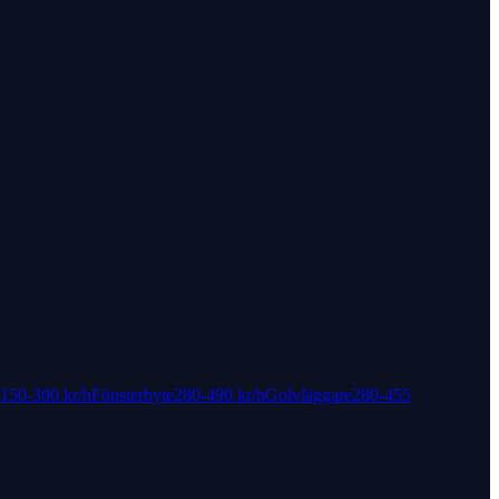
150-300 kr
/h
Fönsterbyte
280-490 kr
/h
Golvläggare
280-455