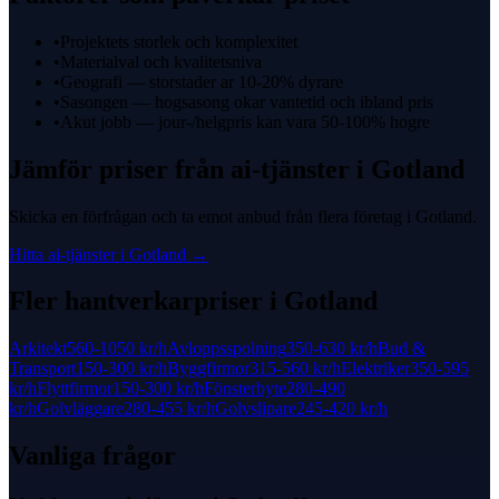
•
Projektets storlek och komplexitet
•
Materialval och kvalitetsniva
•
Geografi — storstader ar 10-20% dyrare
•
Sasongen — hogsasong okar vantetid och ibland pris
•
Akut jobb — jour-/helgpris kan vara 50-100% hogre
Jämför priser från
ai-tjänster
i
Gotland
Skicka en förfrågan och ta emot anbud från flera företag i
Gotland
.
Hitta
ai-tjänster
i
Gotland
→
Fler hantverkarpriser i
Gotland
Arkitekt
560-1050 kr
/h
Avloppsspolning
350-630 kr
/h
Bud &
Transport
150-300 kr
/h
Byggfirmor
315-560 kr
/h
Elektriker
350-595
kr
/h
Flyttfirmor
150-300 kr
/h
Fönsterbyte
280-490
kr
/h
Golvläggare
280-455 kr
/h
Golvslipare
245-420 kr
/h
Vanliga frågor