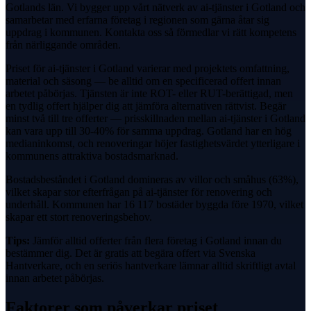
Gotlands län. Vi bygger upp vårt nätverk av ai-tjänster i Gotland och
samarbetar med erfarna företag i regionen som gärna åtar sig
uppdrag i kommunen. Kontakta oss så förmedlar vi rätt kompetens
från närliggande områden.
Priset för ai-tjänster i Gotland varierar med projektets omfattning,
material och säsong — be alltid om en specificerad offert innan
arbetet påbörjas. Tjänsten är inte ROT- eller RUT-berättigad, men
en tydlig offert hjälper dig att jämföra alternativen rättvist. Begär
minst två till tre offerter — prisskillnaden mellan ai-tjänster i Gotland
kan vara upp till 30-40% för samma uppdrag. Gotland har en hög
medianinkomst, och renoveringar höjer fastighetsvärdet ytterligare i
kommunens attraktiva bostadsmarknad.
Bostadsbeståndet i Gotland domineras av villor och småhus (63%),
vilket skapar stor efterfrågan på ai-tjänster för renovering och
underhåll. Kommunen har 16 117 bostäder byggda före 1970, vilket
skapar ett stort renoveringsbehov.
Tips:
Jämför alltid offerter från flera företag i Gotland innan du
bestämmer dig. Det är gratis att begära offert via Svenska
Hantverkare, och en seriös hantverkare lämnar alltid skriftligt avtal
innan arbetet påbörjas.
Faktorer som påverkar priset