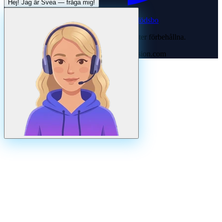
Hej! Jag är
Svea
— fråga mig!
Systertjänst:
Dödsboofferter — hjälp med dödsbo
©
2026
Svenska Hantverkare. Alla rättigheter förbehållna.
Uppdaterad
augusti
2026
· Drivs av N3ovision.com