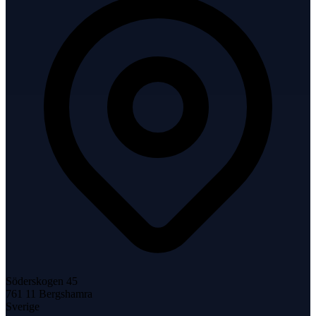
Söderskogen 45
761 11
Bergshamra
Sverige