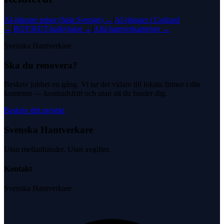
AI-tjänster
priser (hela Sverige) →
|
AI-tjänster
i
Gotland
→
|
ROT/RUT-kalkylator →
|
Alla hantverkarpriser →
Svenska Hantverkare
Ska du renovera?
Beskriv jobbet en gång. Vi tar det vidare till lokala firmor i din
kommun — kostnadsfritt och utan att du binder dig.
Beskriv ditt projekt
Svenska Hantverkare
Utan mellanhänder. Utan avgifter.
Kontakt
Svenska Hantverkare