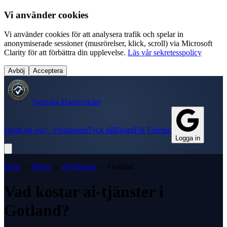
Vi använder cookies
Vi använder cookies för att analysera trafik och spelar in
anonymiserade sessioner (musrörelser, klick, scroll) via Microsoft
Clarity för att förbättra din upplevelse.
Läs vår sekretesspolicy
Avböj
Acceptera
Svenska Hantverkare
Hem
Om oss
✨ Visualisera
Tyck till
Blogg
För Företag
Logga in
Hem
→
Priser
→
AI-tjänster
→
Gotland
Vad kostar
ai-tjänster
i
Gotland
?