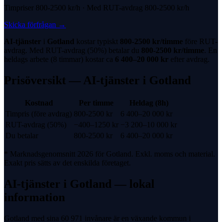
Timpriser
800-2500 kr
/h · Med
RUT-avdrag
800-2500 kr
/h
Skicka förfrågan
→
AI-tjänster
i
Gotland
kostar typiskt
800-2500 kr
/timme
före
RUT-
avdrag
. Med
RUT-avdrag
(
50%
) betalar du
800-2500 kr
/timme
. En
heldags arbete (8 timmar) kostar ca
6 400
–
20 000
kr
efter avdrag.
Prisöversikt —
AI-tjänster
i
Gotland
Kostnad
Per timme
Heldag (8h)
Timpris (före avdrag)
800-2500 kr
6 400
–
20 000
kr
RUT-avdrag
(
50%
)
−
400
–
1250
kr
−
3 200
–
10 000
kr
Du betalar
800-2500 kr
6 400
–
20 000
kr
* Marknadsgenomsnitt 2026 för
Gotland
. Exkl. moms och material.
Exakt pris sätts av det enskilda företaget.
AI-tjänster
i
Gotland
— lokal
information
Gotland med sina 60 971 invånare är en växande kommun i