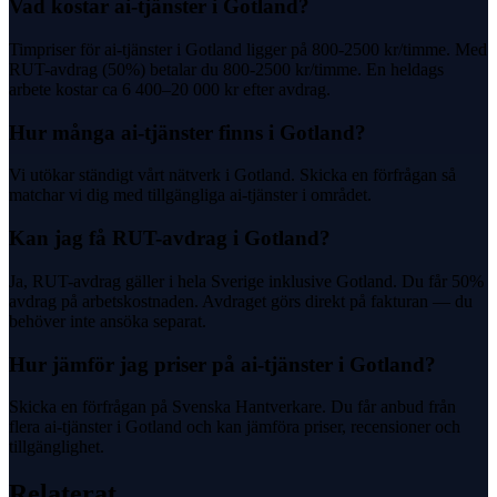
Vad kostar ai-tjänster i Gotland?
Timpriser för ai-tjänster i Gotland ligger på 800-2500 kr/timme. Med
RUT-avdrag (50%) betalar du 800-2500 kr/timme. En heldags
arbete kostar ca 6 400–20 000 kr efter avdrag.
Hur många ai-tjänster finns i Gotland?
Vi utökar ständigt vårt nätverk i Gotland. Skicka en förfrågan så
matchar vi dig med tillgängliga ai-tjänster i området.
Kan jag få RUT-avdrag i Gotland?
Ja, RUT-avdrag gäller i hela Sverige inklusive Gotland. Du får 50%
avdrag på arbetskostnaden. Avdraget görs direkt på fakturan — du
behöver inte ansöka separat.
Hur jämför jag priser på ai-tjänster i Gotland?
Skicka en förfrågan på Svenska Hantverkare. Du får anbud från
flera ai-tjänster i Gotland och kan jämföra priser, recensioner och
tillgänglighet.
Relaterat